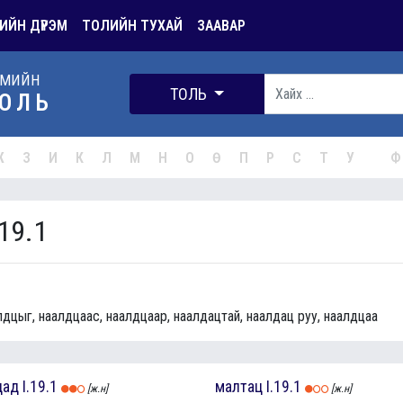
ИЙН ДҮРЭМ
ТОЛИЙН ТУХАЙ
ЗААВАР
РМИЙН
ТОЛЬ
ОЛЬ
Ж
З
И
К
Л
М
Н
О
Ө
П
Р
С
Т
У
Ф
19.1
лдцыг, наалдцаас, наалдцаар, наалдацтай, наалдац руу, наалдцаа
цад
I.19.1
малтац
I.19.1
[ж.н]
[ж.н]