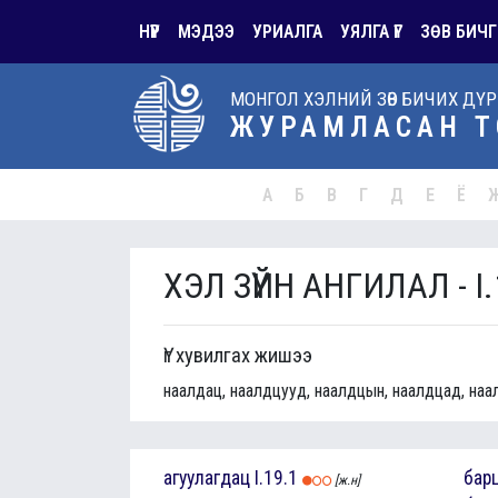
НҮҮР
МЭДЭЭ
УРИАЛГА
УЯЛГА ҮГ
ЗӨВ БИЧГ
МОНГОЛ ХЭЛНИЙ ЗӨВ БИЧИХ ДҮ
ЖУРАМЛАСАН Т
А
Б
В
Г
Д
Е
Ё
ХЭЛ ЗҮЙН АНГИЛАЛ - I.
Үг хувилгах жишээ
наалдац, наалдцууд, наалдцын, наалдцад, наа
агуулагдац
I.19.1
бар
[ж.н]