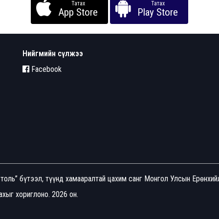
Татах
Татах
App Store
Play Store
Нийгмийн сүлжээ
Facebook
толь” бүтээл, түүнд хамааралтай цахим санг Монгол Улсын Ерөнхи
хыг хориглоно. 2026 он.