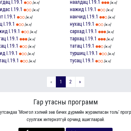
агдац
I.19.1
наалдац
I.19.1
[ж.н]
[ж.н]
гидас
I.19.1
нажид
I.19.1
[ж.н]
[ж.н]
ит
I.19.1
нанчид
I.19.1
[ж.н]
[ж.н]
ац
I.19.1
нухац
I.19.1
[ж.н]
[ж.н]
жид
I.19.1
сархад
I.19.1
[ж.н]
[ж.н]
тац
I.19.1
тархац
I.19.1
[ж.н]
[ж.н]
хац
I.19.1
татац
I.19.1
[ж.н]
[ж.н]
ид
I.19.1
туршиц
I.19.1
[ж.н]
[ж.н]
тац
I.19.1
тусац
I.19.1
[ж.н]
[ж.н]
«
1
2
»
Гар утасны программ
 утсандаа ‘Монгол хэлний зөв бичих дүрмийн журамласан толь’ про
суулгаж интернэтгүй орчинд ашиглаарай.