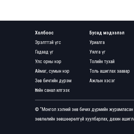
Холбоос
Бусад мэдээлэл
Эрэлттэй үгс
Уриалга
Гадаад үг
Уялга үг
Улс орны нэр
Толийн тухай
Аймаг, сумын нэр
Толь ашиглах заавар
Зөв бичгийн дүрэм
Ажлын хэсэг
Үгийн санал илгээх
© “Монгол хэлний зөв бичих дүрмийн журамласан 
зөвлөлийн зөвшөөрөлгүй хуулбарлах, дахин ашигла