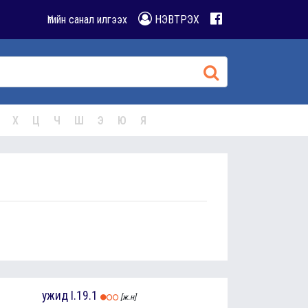
Үгийн санал илгээх
НЭВТРЭХ
Х
Ц
Ч
Ш
Э
Ю
Я
ужид
I.19.1
[ж.н]