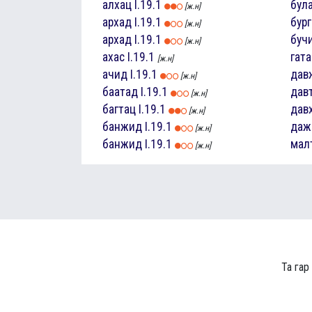
алхац
I.19.1
бул
[ж.н]
архад
I.19.1
бур
[ж.н]
архад
I.19.1
буч
[ж.н]
ахас
I.19.1
гат
[ж.н]
ачид
I.19.1
дав
[ж.н]
баатад
I.19.1
дав
[ж.н]
багтац
I.19.1
дав
[ж.н]
банжид
I.19.1
даж
[ж.н]
банжид
I.19.1
мал
[ж.н]
Та гар