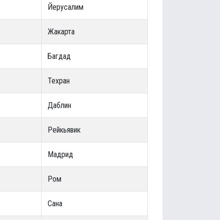
Йерусалим
Жакарта
Багдад
Техран
Даблин
Рейкьявик
Мадрид
Ром
Сана