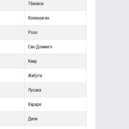
Тбилиси
Копенхаген
Розо
Сан-Доминго
Каир
Жибути
Лусака
Хараре
Дили