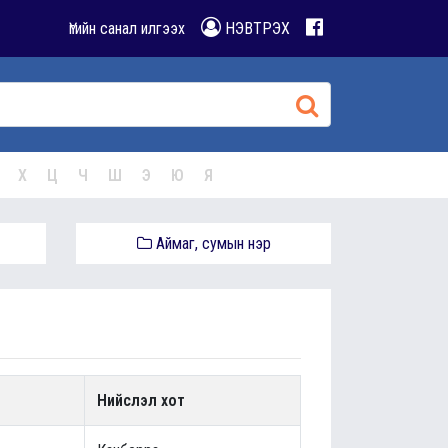
Үгийн санал илгээх
НЭВТРЭХ
Х
Ц
Ч
Ш
Э
Ю
Я
Аймаг, сумын нэр
Нийслэл хот