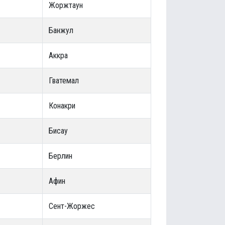
Жоржтаун
Банжул
Аккра
Гватемал
Конакри
Бисау
Берлин
Афин
Сент-Жоржес