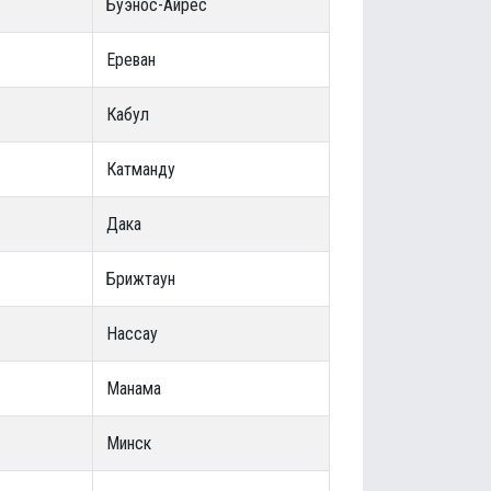
Буэнос-Айрес
Ереван
Кабул
Катманду
Дака
Брижтаун
Нассау
Манама
Минск