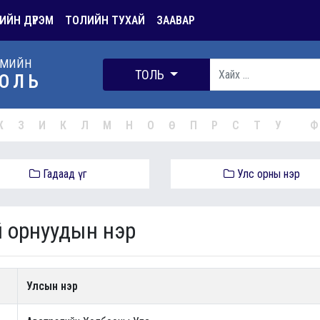
ИЙН ДҮРЭМ
ТОЛИЙН ТУХАЙ
ЗААВАР
РМИЙН
ТОЛЬ
ОЛЬ
Ж
З
И
К
Л
М
Н
О
Ө
П
Р
С
Т
У
Ф
Гадаад үг
Улс орны нэр
 орнуудын нэр
Улсын нэр