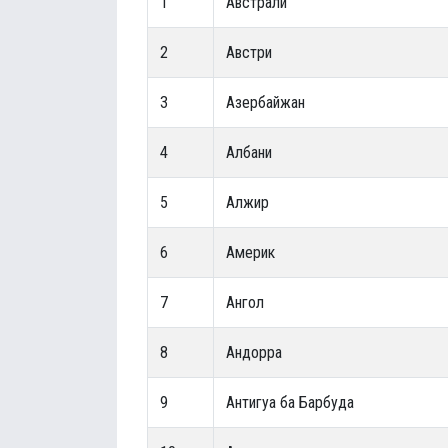
1
Австрали
2
Австри
3
Азербайжан
4
Aлбани
5
Алжир
6
Америк
7
Ангол
8
Андорра
9
Антигуа ба Барбуда