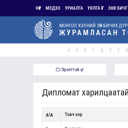
НҮҮР
МЭДЭЭ
УРИАЛГА
УЯЛГА ҮГ
ЗӨВ БИЧГ
МОНГОЛ ХЭЛНИЙ ЗӨВ БИЧИХ ДҮ
ЖУРАМЛАСАН Т
А
Б
В
Г
Д
Е
Ё
Эрэлттэй үг
Дипломат харилцаатай
д/д
Товч нэр