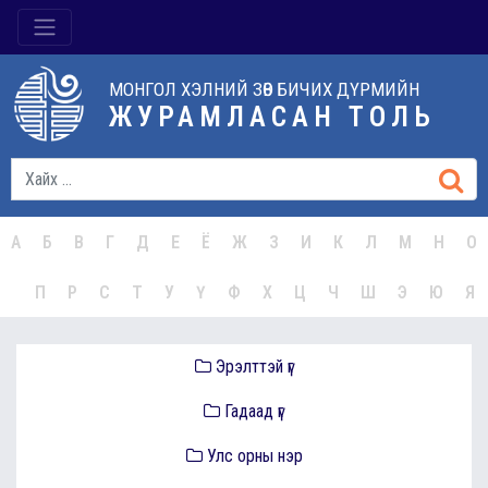
МОНГОЛ ХЭЛНИЙ ЗӨВ БИЧИХ ДҮРМИЙН
ЖУРАМЛАСАН ТОЛЬ
А
Б
В
Г
Д
Е
Ё
Ж
З
И
К
Л
М
Н
О
П
Р
С
Т
У
Ү
Ф
Х
Ц
Ч
Ш
Э
Ю
Я
Эрэлттэй үг
Гадаад үг
Улс орны нэр