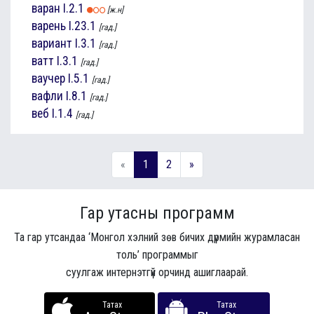
варан
I.2.1
[ж.н]
варень
I.23.1
[гад.]
вариант
I.3.1
[гад.]
ватт
I.3.1
[гад.]
ваучер
I.5.1
[гад.]
вафли
I.8.1
[гад.]
веб
I.1.4
[гад.]
«
1
2
»
Гар утасны программ
Та гар утсандаа ‘Монгол хэлний зөв бичих дүрмийн журамласан
толь’ программыг
суулгаж интернэтгүй орчинд ашиглаарай.
Татах
Татах