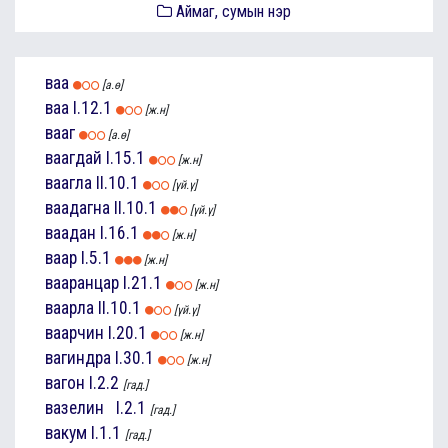
Аймаг, сумын нэр
ваа
[а.ө]
ваа
I.12.1
[ж.н]
вааг
[а.ө]
ваагдай
I.15.1
[ж.н]
ваагла
II.10.1
[үй.ү]
ваадагна
II.10.1
[үй.ү]
ваадан
I.16.1
[ж.н]
ваар
I.5.1
[ж.н]
вааранцар
I.21.1
[ж.н]
ваарла
II.10.1
[үй.ү]
ваарчин
I.20.1
[ж.н]
вагиндра
I.30.1
[ж.н]
вагон
I.2.2
[гад.]
вазелин
I.2.1
[гад.]
вакум
I.1.1
[гад.]