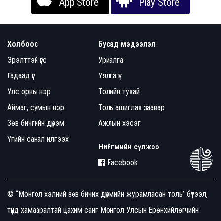
App Store
Play Store
Холбоос
Бусад мэдээлэл
Эрэлттэй үгс
Уриалга
Гадаад үг
Уялга үг
Улс орны нэр
Толийн тухай
Аймаг, сумын нэр
Толь ашиглах заавар
Зөв бичгийн дүрэм
Ажлын хэсэг
Үгийн санал илгээх
Нийгмийн сүлжээ
Facebook
© “Монгол хэлний зөв бичих дүрмийн журамласан толь” бүтээл,
түүнд хамааралтай цахим санг Монгол Улсын Ерөнхийлөгчийн