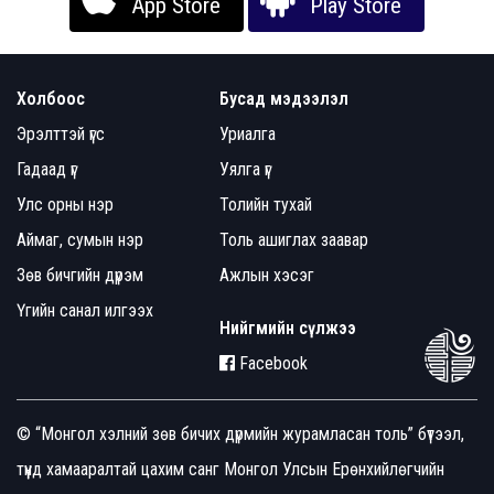
App Store
Play Store
Холбоос
Бусад мэдээлэл
Эрэлттэй үгс
Уриалга
Гадаад үг
Уялга үг
Улс орны нэр
Толийн тухай
Аймаг, сумын нэр
Толь ашиглах заавар
Зөв бичгийн дүрэм
Ажлын хэсэг
Үгийн санал илгээх
Нийгмийн сүлжээ
Facebook
© “Монгол хэлний зөв бичих дүрмийн журамласан толь” бүтээл,
түүнд хамааралтай цахим санг Монгол Улсын Ерөнхийлөгчийн