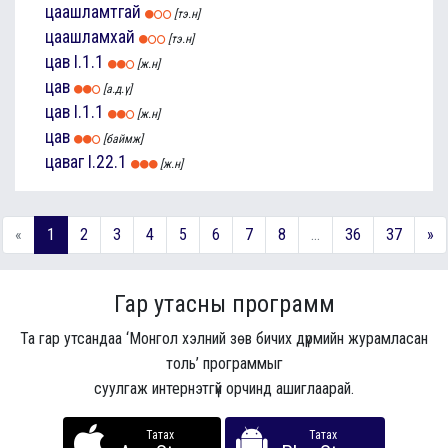
цаашламтгай
[тэ.н]
цаашламхай
[тэ.н]
цав
I.1.1
[ж.н]
цав
[а.д.ү]
цав
I.1.1
[ж.н]
цав
[баймж]
цаваг
I.22.1
[ж.н]
«
1
2
3
4
5
6
7
8
...
36
37
»
Гар утасны программ
Та гар утсандаа ‘Монгол хэлний зөв бичих дүрмийн журамласан
толь’ программыг
суулгаж интернэтгүй орчинд ашиглаарай.
Татах
Татах