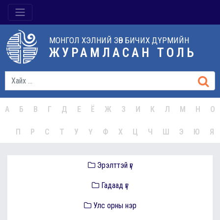
МОНГОЛ ХЭЛНИЙ ЗӨВ БИЧИХ ДҮРМИЙН
ЖУРАМЛАСАН ТОЛЬ
А
Б
В
Г
Д
Е
Ё
Ж
З
И
К
Л
М
Н
О
П
Р
С
Т
У
Ү
Ф
Х
Ц
Ч
Ш
Э
Ю
Я
Эрэлттэй үг
Гадаад үг
Улс орны нэр