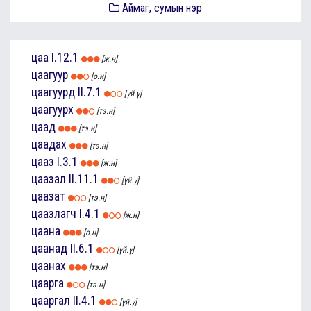
Аймаг, сумын нэр
цаа
I.12.1
[ж.н]
цаагуур
[о.н]
цаагуурд
II.7.1
[үй.ү]
цаагуурх
[тэ.н]
цаад
[тэ.н]
цаадах
[тэ.н]
цааз
I.3.1
[ж.н]
цаазал
II.11.1
[үй.ү]
цаазат
[тэ.н]
цаазлагч
I.4.1
[ж.н]
цаана
[о.н]
цаанад
II.6.1
[үй.ү]
цаанах
[тэ.н]
цаарга
[тэ.н]
цааргал
II.4.1
[үй.ү]