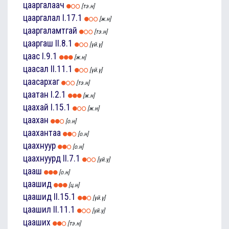
цааргалаач
[тэ.н]
цааргалал
I.17.1
[ж.н]
цааргаламтгай
[тэ.н]
цааргаш
II.8.1
[үй.ү]
цаас
I.9.1
[ж.н]
цаасал
II.11.1
[үй.ү]
цаасархаг
[тэ.н]
цаатан
I.2.1
[ж.н]
цаахай
I.15.1
[ж.н]
цаахан
[о.н]
цаахантаа
[о.н]
цаахнуур
[о.н]
цаахнуурд
II.7.1
[үй.ү]
цааш
[о.н]
цаашид
[ц.н]
цаашид
II.15.1
[үй.ү]
цаашил
II.11.1
[үй.ү]
цааших
[тэ.н]