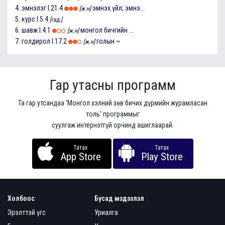
4.
эмнэлэг
I.21.4
эмнэх үйл; эмнэ...
[ж.н]
5.
курс
I.5.4
[гад.]
6.
шавж
I.4.1
монгол бичгийн ...
[ж.н]
7.
голдирол
I.17.2
голын ~
[ж.н]
Гар утасны программ
Та гар утсандаа ‘Монгол хэлний зөв бичих дүрмийн журамласан
толь’ программыг
суулгаж интернэтгүй орчинд ашиглаарай.
Татах
Татах
App Store
Play Store
Холбоос
Бусад мэдээлэл
Эрэлттэй үгс
Уриалга