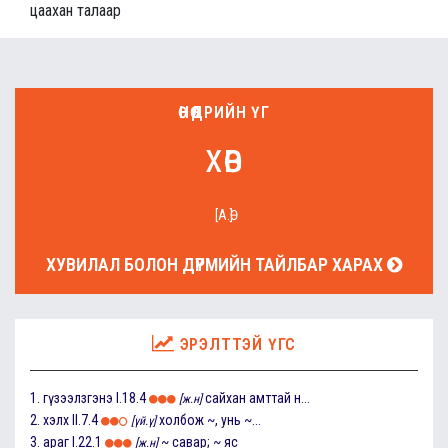
цаахан талаар
ӨНӨӨДРИЙН ҮГ
хөв
[А.Ө]
ХУВИЛАЛ БОЛОН ДҮРМИЙН ТАЙЛБАР ХАРАХ
ЭРЭЛТТЭЙ ҮГС
1.
гүзээлзгэнэ
I.18.4
сайхан амттай н...
[ж.н]
2.
хэлх
II.7.4
холбож ~, унь ~...
[үй.ү]
3.
араг
I.22.1
~ савар; ~ яс
[ж.н]