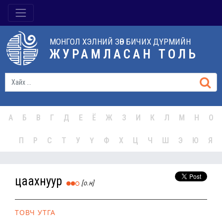
МОНГОЛ ХЭЛНИЙ ЗӨВ БИЧИХ ДҮРМИЙН
ЖУРАМЛАСАН ТОЛЬ
А
Б
В
Г
Д
Е
Ё
Ж
З
И
К
Л
М
Н
О
П
Р
С
Т
У
Ү
Ф
Х
Ц
Ч
Ш
Э
Ю
Я
цаахнуур
[о.н]
ТОВЧ УТГА