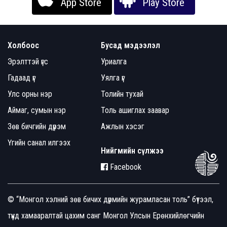
App Store
Play Store
Холбоос
Бусад мэдээлэл
Эрэлттэй үгс
Уриалга
Гадаад үг
Уялга үг
Улс орны нэр
Толийн тухай
Аймаг, сумын нэр
Толь ашиглах заавар
Зөв бичгийн дүрэм
Ажлын хэсэг
Үгийн санал илгээх
Нийгмийн сүлжээ
Facebook
© “Монгол хэлний зөв бичих дүрмийн журамласан толь” бүтээл,
түүнд хамааралтай цахим санг Монгол Улсын Ерөнхийлөгчийн