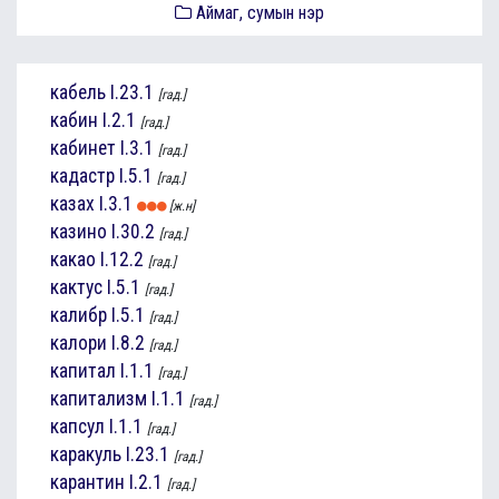
Аймаг, сумын нэр
кабель
I.23.1
[гад.]
кабин
I.2.1
[гад.]
кабинет
I.3.1
[гад.]
кадастр
I.5.1
[гад.]
казах
I.3.1
[ж.н]
казино
I.30.2
[гад.]
какао
I.12.2
[гад.]
кактус
I.5.1
[гад.]
калибр
I.5.1
[гад.]
калори
I.8.2
[гад.]
капитал
I.1.1
[гад.]
капитализм
I.1.1
[гад.]
капсул
I.1.1
[гад.]
каракуль
I.23.1
[гад.]
карантин
I.2.1
[гад.]