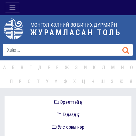
МОНГОЛ ХЭЛНИЙ ЗӨВ БИЧИХ ДҮРМИЙН
ЖУРАМЛАСАН ТОЛЬ
А
Б
В
Г
Д
Е
Ё
Ж
З
И
К
Л
М
Н
О
П
Р
С
Т
У
Ү
Ф
Х
Ц
Ч
Ш
Э
Ю
Я
Эрэлттэй үг
Гадаад үг
Улс орны нэр