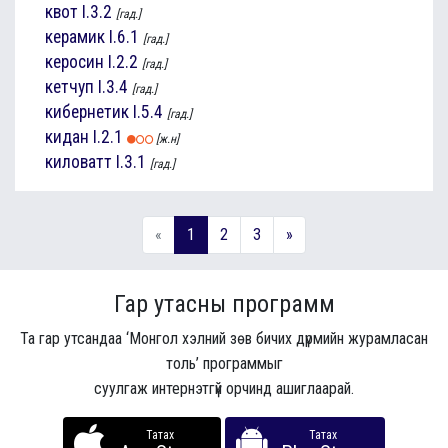
квот
I.3.2
[гад.]
керамик
I.6.1
[гад.]
керосин
I.2.2
[гад.]
кетчуп
I.3.4
[гад.]
кибернетик
I.5.4
[гад.]
кидан
I.2.1
[ж.н]
киловатт
I.3.1
[гад.]
«
1
2
3
»
Гар утасны программ
Та гар утсандаа ‘Монгол хэлний зөв бичих дүрмийн журамласан
толь’ программыг
суулгаж интернэтгүй орчинд ашиглаарай.
Татах
Татах