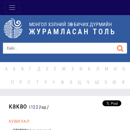
МОНГОЛ ХЭЛНИЙ ЗӨВ БИЧИХ ДҮРМИЙН
ЖУРАМЛАСАН ТОЛЬ
А
Б
В
Г
Д
Е
Ё
Ж
З
И
К
Л
М
Н
О
П
Р
С
Т
У
Ү
Ф
Х
Ц
Ч
Ш
Э
Ю
Я
какао
I.12.2
[гад.]
ХУВИЛАЛ
какаоны