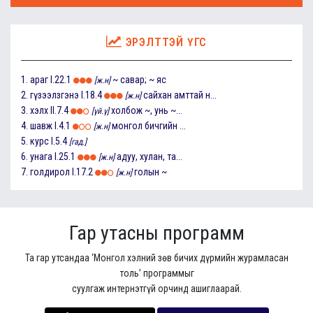
ЭРЭЛТТЭЙ ҮГС
1.
араг
I.22.1
~ савар; ~ яс
[ж.н]
2.
гүзээлзгэнэ
I.18.4
сайхан амттай н...
[ж.н]
3.
хэлх
II.7.4
холбож ~, унь ~...
[үй.ү]
4.
шавж
I.4.1
монгол бичгийн ...
[ж.н]
5.
курс
I.5.4
[гад.]
6.
унага
I.25.1
адуу, хулан, та...
[ж.н]
7.
голдирол
I.17.2
голын ~
[ж.н]
Гар утасны программ
Та гар утсандаа ‘Монгол хэлний зөв бичих дүрмийн журамласан
толь’ программыг
суулгаж интернэтгүй орчинд ашиглаарай.