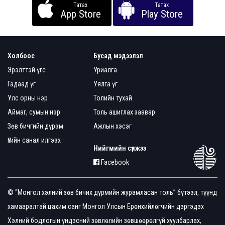
Татах
Татах
App Store
Play Store
Холбоос
Бусад мэдээлэл
Эрэлттэй үгс
Уриалга
Гадаад үг
Уялга үг
Улс орны нэр
Толийн тухай
Аймаг, сумын нэр
Толь ашиглах заавар
Зөв бичгийн дүрэм
Ажлын хэсэг
Үгийн санал илгээх
Нийгмийн сүлжээ
Facebook
© “Монгол хэлний зөв бичих дүрмийн журамласан толь” бүтээл, түүнд
хамааралтай цахим санг Монгол Улсын Ерөнхийлөгчийн дэргэдэх
Хэлний бодлогын үндэсний зөвлөлийн зөвшөөрөлгүй хуулбарлах,