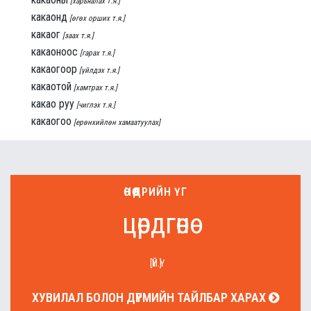
[харьяалах т.я.]
какаонд
[өгөх орших т.я.]
какаог
[заах т.я.]
какаоноос
[гарах т.я.]
какаогоор
[үйлдэх т.я.]
какаотой
[хамтрах т.я.]
какао руу
[чиглэх т.я.]
какаогоо
[ерөнхийлөн хамаатуулах]
ӨНӨӨДРИЙН ҮГ
цөрдгөнө
[ҮЙ.Ү]
ХУВИЛАЛ БОЛОН ДҮРМИЙН ТАЙЛБАР ХАРАХ