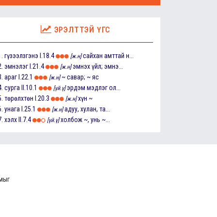
ЭРЭЛТТЭЙ ҮГС
1.
гүзээлзгэнэ
I.18.4
сайхан амттай н...
[ж.н]
2.
эмнэлэг
I.21.4
эмнэх үйл; эмнэ...
[ж.н]
3.
араг
I.22.1
~ савар; ~ яс
[ж.н]
4.
сурга
II.10.1
эрдэм мэдлэг ол...
[үй.ү]
5.
төрөлхтөн
I.20.3
хүн ~
[ж.н]
6.
унага
I.25.1
адуу, хулан, та...
[ж.н]
7.
хэлх
II.7.4
холбож ~, унь ~...
[үй.ү]
ммыг