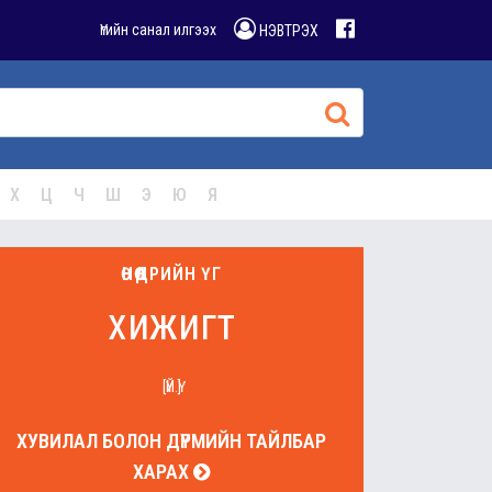
Үгийн санал илгээх
НЭВТРЭХ
Х
Ц
Ч
Ш
Э
Ю
Я
ӨНӨӨДРИЙН ҮГ
хижигт
[ҮЙ.Ү]
ХУВИЛАЛ БОЛОН ДҮРМИЙН ТАЙЛБАР
ХАРАХ