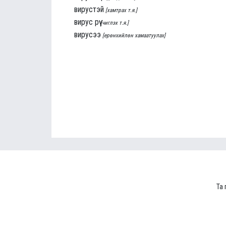
вирустэй
[хамтрах т.я.]
вирус рүү
[чиглэх т.я.]
вирусээ
[ерөнхийлөн хамаатуулах]
Та 