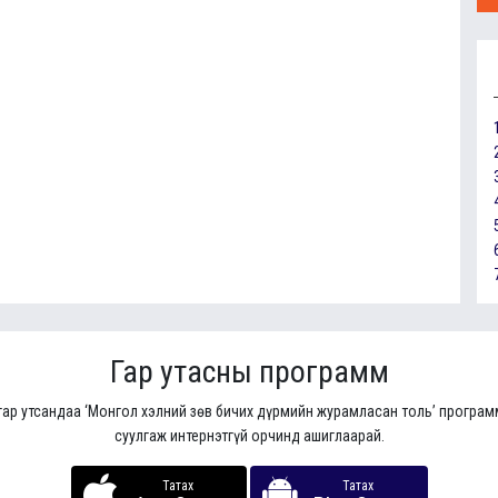
Гар утасны программ
гар утсандаа ‘Монгол хэлний зөв бичих дүрмийн журамласан толь’ програ
суулгаж интернэтгүй орчинд ашиглаарай.
Татах
Татах