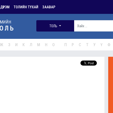
 ДҮРЭМ
ТОЛИЙН ТУХАЙ
ЗААВАР
РМИЙН
ТОЛЬ
ОЛЬ
Ж
З
И
К
Л
М
Н
О
П
Р
С
Т
У
Ү
Ф