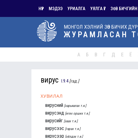
НҮҮР
МЭДЭЭ
УРИАЛГА
УЯЛГА ҮГ
ЗӨВ БИЧГИЙН
МОНГОЛ ХЭЛНИЙ ЗӨВ БИЧИХ ДҮ
ЖУРАМЛАСАН Т
А
Б
В
Г
Д
Е
Ё
вирус
I.9.4
[гад.]
ХУВИЛАЛ
вирусний
[харьяалах т.я.]
вирусэнд
[өгөх орших т.я.]
вирусийг
[заах т.я.]
вирусээс
[гарах т.я.]
вирусээр
[үйлдэх т.я.]