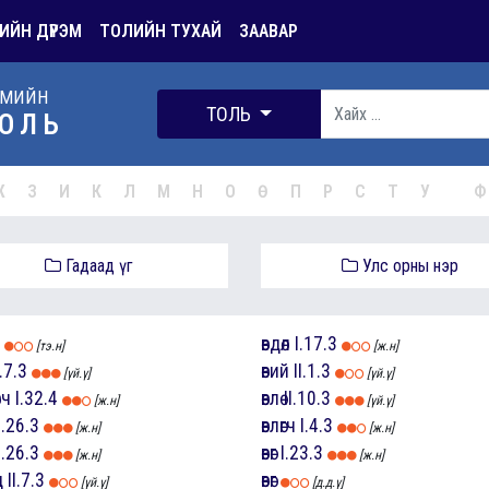
ИЙН ДҮРЭМ
ТОЛИЙН ТУХАЙ
ЗААВАР
РМИЙН
ТОЛЬ
ОЛЬ
Ж
З
И
К
Л
М
Н
О
Ө
П
Р
С
Т
У
Ф
Гадаад үг
Улс орны нэр
өвдөл
I.17.3
[тэ.н]
[ж.н]
I.7.3
өвий
II.1.3
[үй.ү]
[үй.ү]
вч
I.32.4
өвлө
II.10.3
[ж.н]
[үй.ү]
I.26.3
өвлөгч
I.4.3
[ж.н]
[ж.н]
I.26.3
өвөг
I.23.3
[ж.н]
[ж.н]
д
II.7.3
өвөг
[үй.ү]
[д.д.ү]