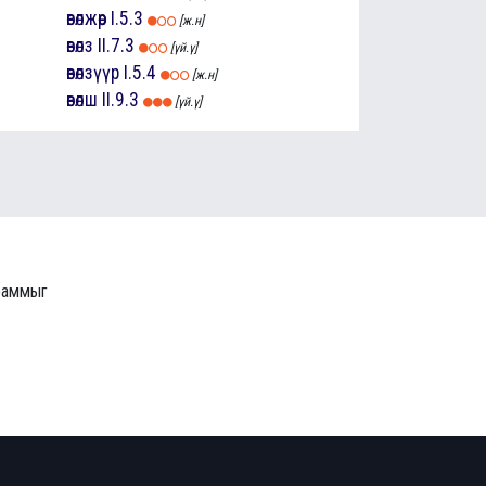
өвөлжөөр
I.5.3
[ж.н]
өвөлз
II.7.3
[үй.ү]
өвөлзүүр
I.5.4
[ж.н]
өвөлш
II.9.3
[үй.ү]
граммыг