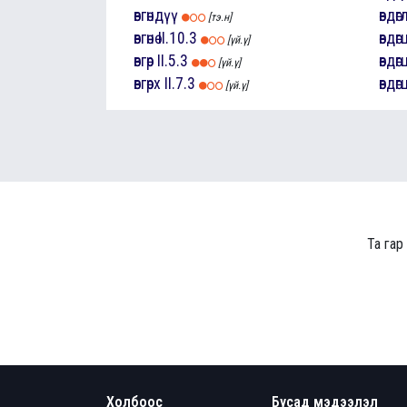
өвгөндүү
өвдөгл
[тэ.н]
өвгөнө
II.10.3
өвдөг
[үй.ү]
өвгөр
II.5.3
өвдөгцө
[үй.ү]
өвгөрх
II.7.3
өвдөгцө
[үй.ү]
Та гар
Холбоос
Бусад мэдээлэл