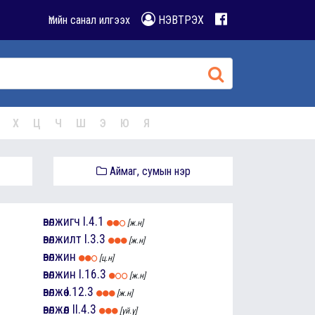
Үгийн санал илгээх
НЭВТРЭХ
Х
Ц
Ч
Ш
Э
Ю
Я
Аймаг, сумын нэр
өвөлжигч
I.4.1
[ж.н]
өвөлжилт
I.3.3
[ж.н]
өвөлжин
[ц.н]
өвөлжин
I.16.3
[ж.н]
өвөлжөө
I.12.3
[ж.н]
өвөлжөөл
II.4.3
[үй.ү]