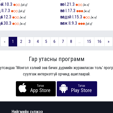
ө
II.10.3
өвөг
I.21.3
[үй.ү]
[ж.н]
ц
II.7.3
өвөл
I.17.3
[үй.ү]
[ж.н]
ө
I.12.3
өвөлдэй
I.15.3
[ж.н]
[ж.н]
ө
I.30.3
өвөлж
II.9.3
[ж.н]
[үй.ү]
«
1
2
3
4
5
6
7
8
...
15
16
»
Гар утасны программ
 утсандаа ‘Монгол хэлний зөв бичих дүрмийн журамласан толь’ про
суулгаж интернэтгүй орчинд ашиглаарай.
Татах
Татах
App Store
Play Store
Нийгмийн сүлжээ