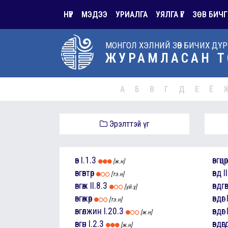
НҮҮР
МЭДЭЭ
УРИАЛГА
УЯЛГА ҮГ
ЗӨВ БИЧГ
МОНГОЛ ХЭЛНИЙ ЗӨВ БИЧИХ ДҮ
ЖУРАМЛАСАН Т
А
Б
В
Г
Д
Е
Ё
Эрэлттэй үг
өв
I.1.3
өвгөцөр
[ж.н]
өвгөвтөр
өвд
I
[тэ.н]
өвгөж
II.8.3
өвдгө
[үй.ү]
өвгөжөөр
өвдөг
[тэ.н]
өвгөлжин
I.20.3
өвдөг
[ж.н]
өвгөн
I.2.3
өвдөг
[ж.н]