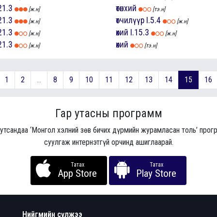
21.3
өтөнхий
[ж.н]
[тэ.н]
21.3
өтчилүүр
I.5.4
[ж.н]
[ж.н]
21.3
өхий
I.15.3
[ж.н]
[ж.н]
21.3
өхий
[ж.н]
[тэ.н]
1
2
...
8
9
10
11
12
13
14
15
16
Гар утасны программ
 утсандаа ‘Монгол хэлний зөв бичих дүрмийн журамласан толь’ про
суулгаж интернэтгүй орчинд ашиглаарай.
Татах
Татах
App Store
Play Store
Нийгмийн сүлжээ