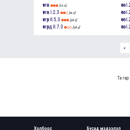
өтгөн
өтөг
I.
[тэ.н]
өтгөн
I.2.3
өтөг
I.
[ж.н]
өтгөр
II.5.3
өтөг
I.
[үй.ү]
өтгөрд
II.7.3
өтөг
I.
[үй.ү]
«
Та гар
Холбоос
Бусад мэдээлэл