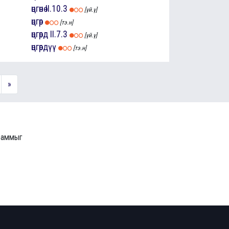
өцгөнө
II.10.3
[үй.ү]
өцгөр
[тэ.н]
өцгөрд
II.7.3
[үй.ү]
өцгөрдүү
[тэ.н]
»
граммыг