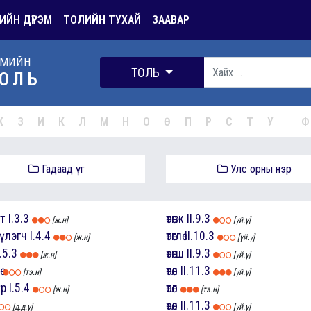
ИЙН ДҮРЭМ
ТОЛИЙН ТУХАЙ
ЗААВАР
РМИЙН
ТОЛЬ
ОЛЬ
Ж
З
И
К
Л
М
Н
О
Ө
П
Р
С
Т
У
Ф
Гадаад үг
Улс орны нэр
лт
I.3.3
өтөгж
II.9.3
[ж.н]
[үй.ү]
рүүлэгч
I.4.4
өтөглө
II.10.3
[ж.н]
[үй.ү]
I.5.3
өтөгш
II.9.3
[ж.н]
[үй.ү]
өтөл
II.11.3
[тэ.н]
[үй.ү]
үр
I.5.4
өтөл
[ж.н]
[тэ.н]
өтөл
II.11.3
[д.д.ү]
[үй.ү]