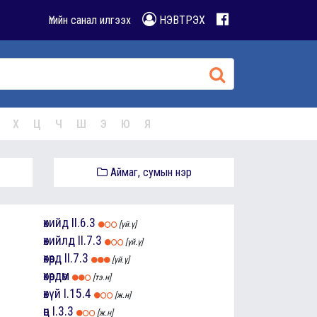
Үгийн санал илгээх
НЭВТРЭХ
Х
Ц
Ч
Ш
Э
Ю
Я
Аймаг, сумын нэр
өхийд
II.6.3
[үй.ү]
өхийлд
II.7.3
[үй.ү]
өхөөрд
II.7.3
[үй.ү]
өхөөрдөм
[тэ.н]
өхүй
I.15.4
[ж.н]
өц
I.3.3
[ж.н]