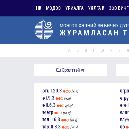
НҮҮР
МЭДЭЭ
УРИАЛГА
УЯЛГА ҮГ
ЗӨВ БИЧГ
МОНГОЛ ХЭЛНИЙ ЗӨВ БИЧИХ ДҮ
ЖУРАМЛАСАН Т
А
Б
В
Г
Д
Е
Ё
Эрэлттэй үг
өстөн
I.20.3
өтгөрө
[ж.н]
өт
I.9.3
өтгө
[ж.н]
өт
II.6.3
өтгөс
[үй.ү]
өтгөвтөр
өтлөнгө
[тэ.н]
өтгөд
II.6.3
өтлү
[үй.ү]
өтгөж
II.8.3
өтөв
[үй.ү]