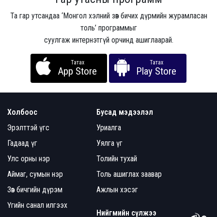
Та гар утсандаа ‘Монгол хэлний зөв бичих дүрмийн журамласан
толь’ программыг
суулгаж интернэтгүй орчинд ашиглаарай.
Татах
Татах
App Store
Play Store
Холбоос
Бусад мэдээлэл
Эрэлттэй үгс
Уриалга
Гадаад үг
Уялга үг
Улс орны нэр
Толийн тухай
Аймаг, сумын нэр
Толь ашиглах заавар
Зөв бичгийн дүрэм
Ажлын хэсэг
Үгийн санал илгээх
Нийгмийн сүлжээ