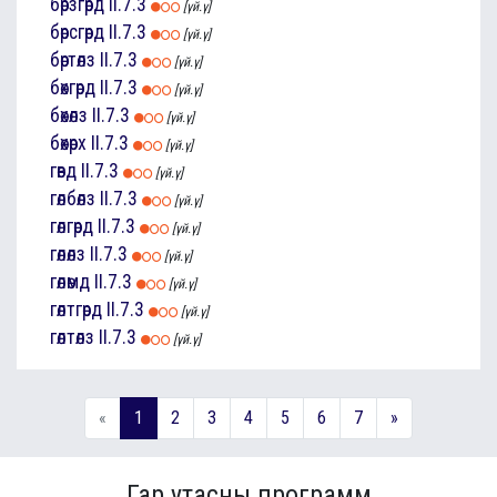
бөрзгөрд
II.7.3
[үй.ү]
бөрсгөрд
II.7.3
[үй.ү]
бөртөлз
II.7.3
[үй.ү]
бөхгөрд
II.7.3
[үй.ү]
бөхөлз
II.7.3
[үй.ү]
бөхөрх
II.7.3
[үй.ү]
гөвд
II.7.3
[үй.ү]
гөлбөлз
II.7.3
[үй.ү]
гөлгөрд
II.7.3
[үй.ү]
гөлөлз
II.7.3
[үй.ү]
гөлөмд
II.7.3
[үй.ү]
гөлтгөрд
II.7.3
[үй.ү]
гөлтөлз
II.7.3
[үй.ү]
«
1
2
3
4
5
6
7
»
Гар утасны программ