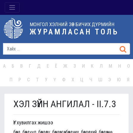
МОНГОЛ ХЭЛНИЙ ЗӨВ БИЧИХ ДҮРМИЙН
ЖУРАМЛАСАН ТОЛЬ
А
Б
В
Г
Д
Е
Ё
Ж
З
И
К
Л
М
Н
О
П
Р
С
Т
У
Ү
Ф
Х
Ц
Ч
Ш
Э
Ю
Я
ХЭЛ ЗҮЙН АНГИЛАЛ - II.7.3
Үг хувилгах жишээ
бөөнд, бөөндүүл, бөөндөлц; бөөндөцгөө, бөөндчих, бөөндөсхий, бөөндөзнө,