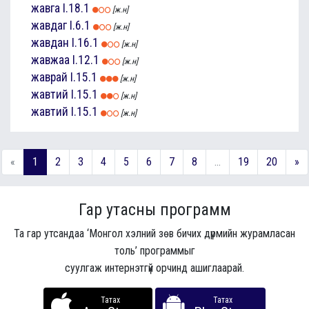
жавга
I.18.1
[ж.н]
жавдаг
I.6.1
[ж.н]
жавдан
I.16.1
[ж.н]
жавжаа
I.12.1
[ж.н]
жаврай
I.15.1
[ж.н]
жавтий
I.15.1
[ж.н]
жавтий
I.15.1
[ж.н]
«
1
2
3
4
5
6
7
8
...
19
20
»
Гар утасны программ
Та гар утсандаа ‘Монгол хэлний зөв бичих дүрмийн журамласан
толь’ программыг
суулгаж интернэтгүй орчинд ашиглаарай.
Татах
Татах