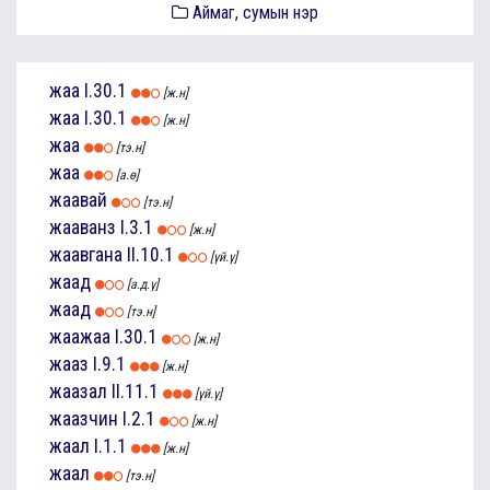
Аймаг, сумын нэр
жаа
I.30.1
[ж.н]
жаа
I.30.1
[ж.н]
жаа
[тэ.н]
жаа
[а.ө]
жаавай
[тэ.н]
жааванз
I.3.1
[ж.н]
жаавгана
II.10.1
[үй.ү]
жаад
[а.д.ү]
жаад
[тэ.н]
жаажаа
I.30.1
[ж.н]
жааз
I.9.1
[ж.н]
жаазал
II.11.1
[үй.ү]
жаазчин
I.2.1
[ж.н]
жаал
I.1.1
[ж.н]
жаал
[тэ.н]