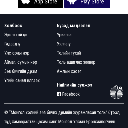
App Store
Play Store
Холбоос
Бусад мэдээлэл
Эрэлттэй үгс
Уриалга
Гадаад үг
Уялга үг
Улс орны нэр
Толийн тухай
Аймаг, сумын нэр
Толь ашиглах заавар
Зөв бичгийн дүрэм
Ажлын хэсэг
Үгийн санал илгээх
Нийгмийн сүлжээ
Facebook
© “Монгол хэлний зөв бичих дүрмийн журамласан толь” бүтээл,
түүнд хамааралтай цахим санг Монгол Улсын Ерөнхийлөгчийн