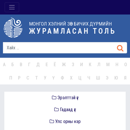
МОНГОЛ ХЭЛНИЙ ЗӨВ БИЧИХ ДҮРМИЙН
ЖУРАМЛАСАН ТОЛЬ
А
Б
В
Г
Д
Е
Ё
Ж
З
И
К
Л
М
Н
О
П
Р
С
Т
У
Ү
Ф
Х
Ц
Ч
Ш
Э
Ю
Я
Эрэлттэй үг
Гадаад үг
Улс орны нэр