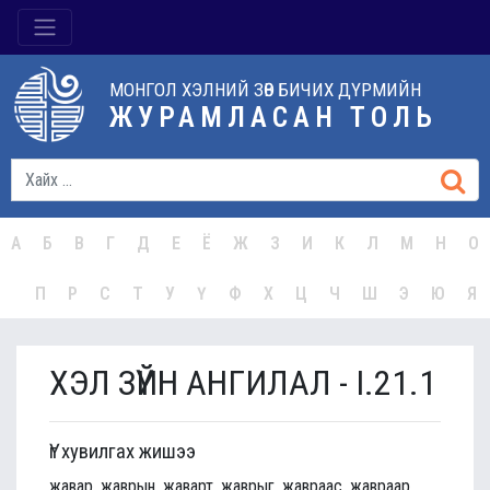
МОНГОЛ ХЭЛНИЙ ЗӨВ БИЧИХ ДҮРМИЙН
ЖУРАМЛАСАН ТОЛЬ
А
Б
В
Г
Д
Е
Ё
Ж
З
И
К
Л
М
Н
О
П
Р
С
Т
У
Ү
Ф
Х
Ц
Ч
Ш
Э
Ю
Я
ХЭЛ ЗҮЙН АНГИЛАЛ - I.21.1
Үг хувилгах жишээ
жавар, жаврын, жаварт, жаврыг, жавраас, жавраар,