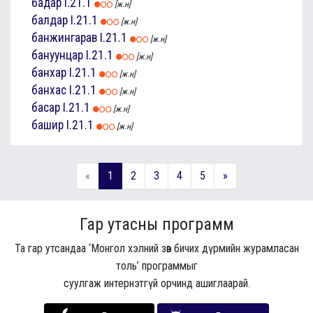
бадар
I.21.1
[ж.н]
балдар
I.21.1
[ж.н]
банжингарав
I.21.1
[ж.н]
бануунцар
I.21.1
[ж.н]
банхар
I.21.1
[ж.н]
банхас
I.21.1
[ж.н]
басар
I.21.1
[ж.н]
башир
I.21.1
[ж.н]
«
1
2
3
4
5
»
Гар утасны программ
Та гар утсандаа ‘Монгол хэлний зөв бичих дүрмийн журамласан
толь’ программыг
суулгаж интернэтгүй орчинд ашиглаарай.