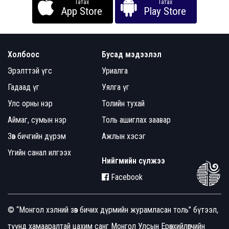
Татах
Татах
App Store
Play Store
Холбоос
Бусад мэдээлэл
Эрэлттэй үгс
Уриалга
Гадаад үг
Уялга үг
Улс орны нэр
Толийн тухай
Аймаг, сумын нэр
Толь ашиглах заавар
Зөв бичгийн дүрэм
Ажлын хэсэг
Үгийн санал илгээх
Нийгмийн сүлжээ
Facebook
© “Монгол хэлний зөв бичих дүрмийн журамласан толь” бүтээл,
түүнд хамааралтай цахим санг Монгол Улсын Ерөнхийлөгчийн