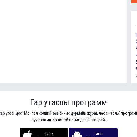
Гар утасны программ
гар утсандаа ‘Монгол хэлний зөв бичих дүрмийн журамласан толь’ програ
суулгаж интернэтгүй орчинд ашиглаарай.
Татах
Татах