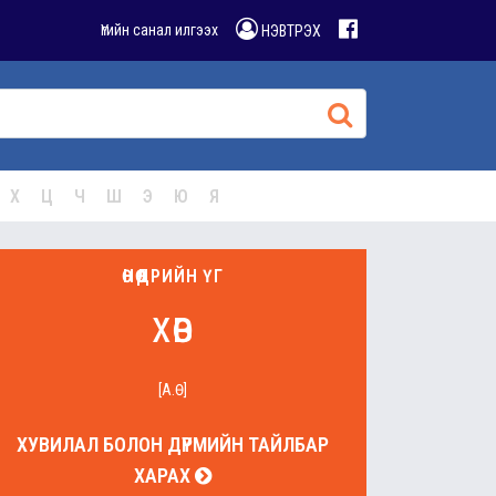
Үгийн санал илгээх
НЭВТРЭХ
Х
Ц
Ч
Ш
Э
Ю
Я
ӨНӨӨДРИЙН ҮГ
хөв
[А.Ө]
ХУВИЛАЛ БОЛОН ДҮРМИЙН ТАЙЛБАР
ХАРАХ