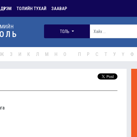
 ДҮРЭМ
ТОЛИЙН ТУХАЙ
ЗААВАР
РМИЙН
ТОЛЬ
ОЛЬ
Ж
З
И
К
Л
М
Н
О
П
Р
С
Т
У
Ү
Ф
лга