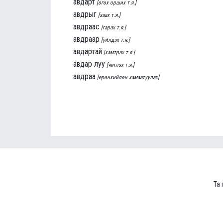
авдарт
[өгөх орших т.я.]
авдрыг
[заах т.я.]
авдраас
[гарах т.я.]
авдраар
[үйлдэх т.я.]
авдартай
[хамтрах т.я.]
авдар луу
[чиглэх т.я.]
авдраа
[ерөнхийлөн хамаатуулах]
Та 