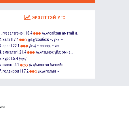
ЭРЭЛТТЭЙ ҮГС
1.
гүзээлзгэнэ
I.18.4
сайхан амттай н...
[ж.н]
2.
хэлх
II.7.4
холбож ~, унь ~...
[үй.ү]
3.
араг
I.22.1
~ савар; ~ яс
[ж.н]
4.
эмнэлэг
I.21.4
эмнэх үйл; эмнэ...
[ж.н]
5.
курс
I.5.4
[гад.]
6.
шавж
I.4.1
монгол бичгийн ...
[ж.н]
7.
голдирол
I.17.2
голын ~
[ж.н]
ммыг