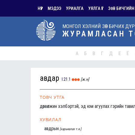
НҮҮР
МЭДЭЭ
УРИАЛГА
УЯЛГА ҮГ
ЗӨВ БИЧГИЙН
МОНГОЛ ХЭЛНИЙ ЗӨВ БИЧИХ ДҮ
ЖУРАМЛАСАН Т
А
Б
В
Г
Д
Е
Ё
авдар
I.21.1
[ж.н]
ТОВЧ УТГА
дөрвөлжин хэлбэртэй, эд юм агуулах гэрийн тави
ХУВИЛАЛ
авдрын
[харьяалах т.я.]