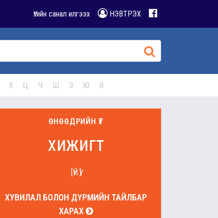
Үгийн санал илгээх
НЭВТРЭХ
Х
Ц
Ч
Ш
Э
Ю
Я
ӨНӨӨДРИЙН ҮГ
хижигт
[ҮЙ.Ү]
ХУВИЛАЛ БОЛОН ДҮРМИЙН ТАЙЛБАР
ХАРАХ