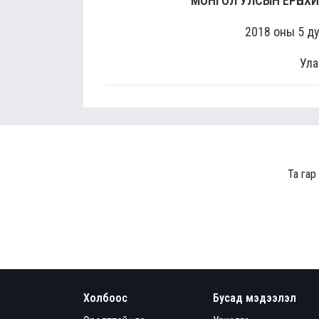
МОНГОЛ УЛСЫН ЕРӨНХ
2018 оны 5 д
Ула
Та гар
Холбоос
Бусад мэдээлэл