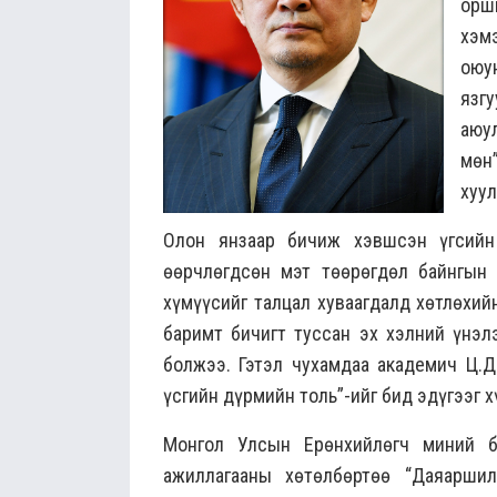
орш
хэм
оюу
язг
аюу
мөн
хуул
Олон янзаар бичиж хэвшсэн үгсийн
өөрчлөгдсөн мэт төөрөгдөл байнгын 
хүмүүсийг талцал хуваагдалд хөтлөхий
баримт бичигт туссан эх хэлний үнэл
болжээ. Гэтэл чухамдаа академич Ц.
үсгийн дүрмийн толь”-ийг бид эдүгээг 
Монгол Улсын Ерөнхийлөгч миний б
ажиллагааны хөтөлбөртөө “Даяаршил