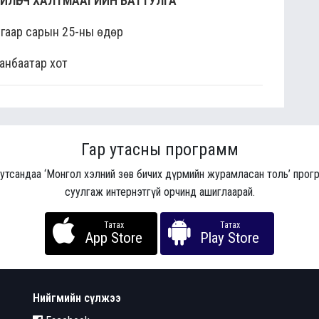
ИЙЛӨГЧ ХАЛТМААГИЙН БАТТУЛГА
угаар сарын 25-ны өдөр
анбаатар хот
Гар утасны программ
 утсандаа ‘Монгол хэлний зөв бичих дүрмийн журамласан толь’ про
суулгаж интернэтгүй орчинд ашиглаарай.
Татах
Татах
App Store
Play Store
Нийгмийн сүлжээ