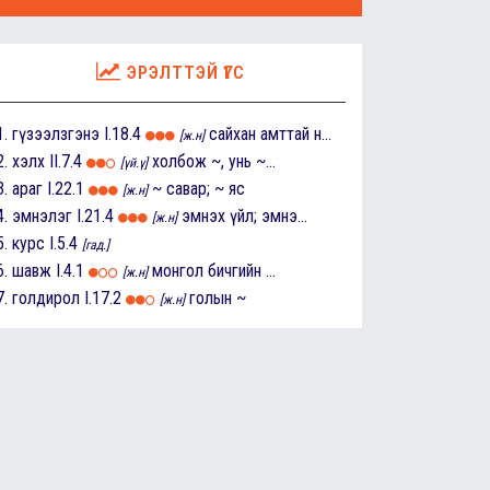
ЭРЭЛТТЭЙ ҮГС
1.
гүзээлзгэнэ
I.18.4
сайхан амттай н...
[ж.н]
2.
хэлх
II.7.4
холбож ~, унь ~...
[үй.ү]
3.
араг
I.22.1
~ савар; ~ яс
[ж.н]
4.
эмнэлэг
I.21.4
эмнэх үйл; эмнэ...
[ж.н]
5.
курс
I.5.4
[гад.]
6.
шавж
I.4.1
монгол бичгийн ...
[ж.н]
7.
голдирол
I.17.2
голын ~
[ж.н]