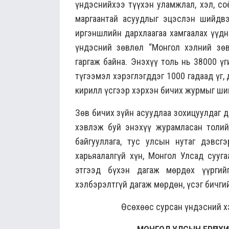
үндэснийхээ түүхэн уламжлал, хэл, со
маргаантай асуудлыг эцэслэн шийдвэ
иргэншлийн дархлаагаа хамгаалах үүд
үндэсний зөвлөл “Монгол хэлний зөв
гаргаж байна. Энэхүү толь нь 38000 үги
түгээмэл хэрэглэгддэг 1000 гадаад үг
кирилл үсгээр хэрхэн бичих журмыг ши
Зөв бичих зүйн асуудлаа зохицуулдаг 
хэвлэж буй энэхүү журамласан толийг
байгууллага, тус улсын нутаг дэвсг
харьяалалгүй хүн, Монгол Улсад сууг
этгээд бүхэн дагаж мөрдөх үүргий
хэлбэрэлтгүй дагаж мөрдөн, үсэг бичги
Өсөхөөс сурсан үндэсний х