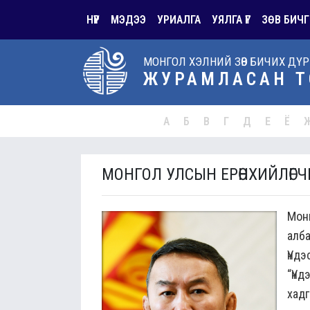
НҮҮР
МЭДЭЭ
УРИАЛГА
УЯЛГА ҮГ
ЗӨВ БИЧГ
МОНГОЛ ХЭЛНИЙ ЗӨВ БИЧИХ ДҮ
ЖУРАМЛАСАН Т
А
Б
В
Г
Д
Е
Ё
МОНГОЛ УЛСЫН ЕРӨНХИЙЛӨГ
Монг
алб
Үнд
“Үнд
хад