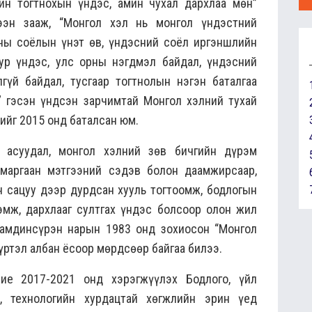
ин тогтнохын үндэс, амин чухал дархлаа мөн”
ээн зааж, “Монгол хэл нь монгол үндэстний
ны соёлын үнэт өв, үндэсний соёл иргэншлийн
уур үндэс, улс орны нэгдмэл байдал, үндэсний
лгүй байдал, тусгаар тогтнолын нэгэн баталгаа
” гэсэн үндсэн зарчимтай Монгол хэлний тухай
ийг 2015 онд баталсан юм.
 асуудал, монгол хэлний зөв бичгийн дүрэм
маргаан мэтгээний сэдэв болон даамжирсаар,
н сацуу дээр дурдсан хууль тогтоомж, бодлогын
эмж, дархлааг султгах үндэс болсоор олон жил
Дамдинсүрэн нарын 1983 онд зохиосон “Монгол
хүртэл албан ёсоор мөрдсөөр байгаа билээ.
ие 2017-2021 онд хэрэгжүүлэх Бодлого, үйл
, технологийн хурдацтай хөгжлийн эрин үед