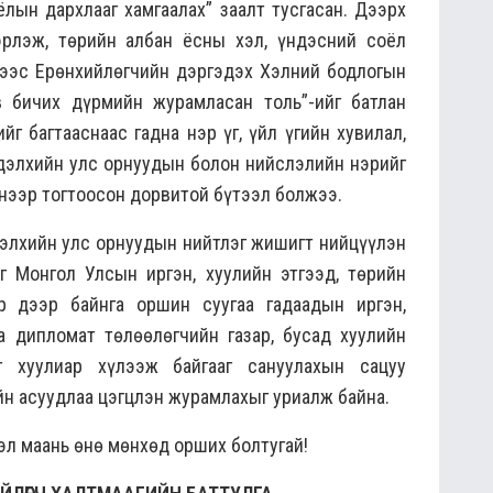
ёлын дархлааг хамгаалах” заалт тусгасан. Дээрх
рлэж, төрийн албан ёсны хэл, үндэсний соёл
нээс Ерөнхийлөгчийн дэргэдэх Хэлний бодлогын
 бичих дүрмийн журамласан толь”-ийг батлан
йг багтааснаас гадна нэр үг, үйл үгийн хувилал,
, дэлхийн улс орнуудын болон нийслэлийн нэрийг
нээр тогтоосон дорвитой бүтээл болжээ.
дэлхийн улс орнуудын нийтлэг жишигт нийцүүлэн
 Монгол Улсын иргэн, хуулийн этгээд, төрийн
эр дээр байнга оршин суугаа гадаадын иргэн,
аа дипломат төлөөлөгчийн газар, бусад хуулийн
г хуулиар хүлээж байгааг сануулахын сацуу
йн асуудлаа цэгцлэн журамлахыг уриалж байна.
эл маань өнө мөнхөд орших болтугай!