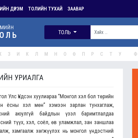
ИЙН ДҮРЭМ
ТОЛИЙН ТУХАЙ
ЗААВАР
РМИЙН
ТОЛЬ
ОЛЬ
Ж
З
И
К
Л
М
Н
О
Ө
П
Р
С
Т
У
Ф
ЧИЙН УРИАЛГА
ол Улс Үндсэн хуулиараа “Монгол хэл бол төрийн
ан ёсны хэл мөн” хэмээн зарлан тунхаглаж,
эсний аюулгүй байдлын үзэл баримтлалдаа
эсний түүх, хэл, соёл, өв уламжлал, зан заншлаа
галж, хамгаалж хөгжүүлэх нь монгол үндэстний