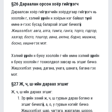
§26 Дараалан орсон хоёр гийгүүлэгч
Дараалсан хоёр гийгүүлэгчийн хоёрдугаар гийгүүлэгч нь
хоолойн г, хэлний үзүүрийн н хоёрын нэг байвал түүний
өмнө и-гээс бусад балархай эгшиг бичихгүй.
Жишээлбэл: авга, алга, тамга, ганга, торго, годгор,
хазгар, босго, тошгор, авна, аялна, бодно, маажна,
босно, хөшнө
гэх мэт.
Хэлний үзүүрийн н буюу хоолойн г-ийн өмнө хэлний үзүүрийн
н буюу хоолойн г тохиолдвол завсар нь эгшиг бичнэ.
Жишээлбэл: унана, дагана, унага, шанага, багана гэх
мэт.
§27 Ж, ч, ш-ийн дараах эгшиг
Ж, ч, ш-ийн дараах эгшиг:
Эр үгийн эхний ж, ч, ш гурвын дараа богино и
эгшиг бичихгүй, а, о, у гурвын нэгийг бичнэ.
Жишээлбэл: шар, чагтага, жаргалан, шороо,