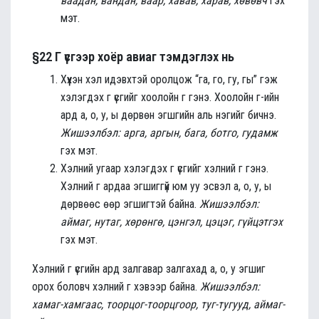
ваадан, вандан, ваар, хавав, харав, хөвөвч
гэх
мэт.
§22 Г үсгээр хоёр авиаг тэмдэглэх нь
Хүүхэн хэл идэвхтэй оролцож “га, го, гу, гы” гэж
хэлэгдэх г үсгийг хоолойн г гэнэ. Хоолойн г-ийн
ард а, о, у, ы дөрвөн эгшгийн аль нэгийг бичнэ.
Жишээлбэл: арга, аргын, бага, ботго, гудамж
гэх мэт.
Хэлний угаар хэлэгдэх г үсгийг хэлний г гэнэ.
Хэлний г ардаа эгшиггүй юм уу эсвэл а, о, у, ы
дөрвөөс өөр эгшигтэй байна.
Жишээлбэл:
аймаг, нутаг, хөрөнгө, цэнгэл, цэцэг, гүйцэтгэх
гэх мэт.
Хэлний г үсгийн ард залгавар залгахад а, о, у эгшиг
орох боловч хэлний г хэвээр байна.
Жишээлбэл:
хамаг-хамгаас, тоорцог-тоорцгоор, туг-тугууд, аймаг-