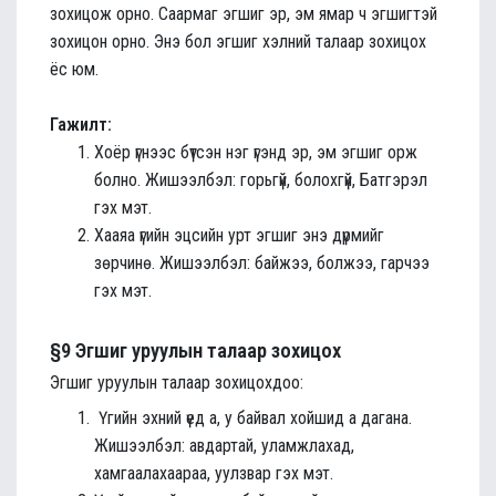
зохицож орно. Саармаг эгшиг эр, эм ямар ч эгшигтэй
зохицон орно. Энэ бол эгшиг хэлний талаар зохицох
ёс юм.
Гажилт:
Хоёр үгнээс бүтсэн нэг үгэнд эр, эм эгшиг орж
болно. Жишээлбэл: горьгүй, болохгүй, Батгэрэл
гэх мэт.
Хааяа үгийн эцсийн урт эгшиг энэ дүрмийг
зөрчинө. Жишээлбэл: байжээ, болжээ, гарчээ
гэх мэт.
§9 Эгшиг уруулын талаар зохицох
Эгшиг уруулын талаар зохицохдоо:
Үгийн эхний үед а, у байвал хойшид а дагана.
Жишээлбэл: авдартай, уламжлахад,
хамгаалахаараа, уулзвар гэх мэт.