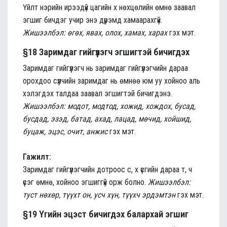
Үйлт нэрийн ирээдүй цагийн х нөхцөлийн өмнө заавал
эгшиг бичдэг учир энэ дүрэмд хамаарахгүй.
Жишээлбэл: өгөх, явах, олох, хамах, харах
гэх мэт.
§18 Заримдаг гийгүүлэгч эгшигтэй бичигдэх
Заримдаг гийгүүлэгч нь заримдаг гийгүүлэгчийн дараа
орохдоо сүүлчийн заримдаг нь өмнөө юм уу хойноо аль
хэлэгдэх талдаа заавал эгшигтэй бичигдэнэ.
Жишээлбэл: модот, модтод, хожид, хождох, бусад,
бусдад, эзэд, батад, ахад, лацад, мөчид, хойшид,
буцаж, эцэс, очит, анжис
гэх мэт.
Гажилт:
Заримдаг гийгүүлэгчийн дотроос с, х үсгийн дараа т, ч
үсэг өмнө, хойноо эгшиггүй орж болно.
Жишээлбэл:
туст нөхөр, түүхт он, усч хүн, түүхч эрдэмтэн
гэх мэт.
§19 Үгийн эцэст бичигдэх балархай эгшиг