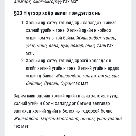
аймгарх, омог-омгорхуу
гэх мэт.
§23 Н үсгээр хоёр авиаг тэмдэглэх нь
Хэлний үзүүр хатуу тагнайд хүрч хэлэгдэх н авиаг
хэлний үзүүрийн н гэнэ. Хэлний үзүүрийн н хойноо
эгшиг юм уу ь-тэй байна.
Жишээлбэл: чанар,
үнэг, чоно, явна, нум, нөмөр, оньс, тань
гэх
мэт.
Хэлний үзүүр хатуу тагнайд хүрэхгүй хэлэгдэх н
үсгийг хэлний угийн н гэнэ. Хэлний угийн н ардаа
эгшиггүй байна.
Жишээлбэл: ганган, онгоц, сан,
байшин, Лувсан, Сүрэн
гэх мэт.
Зарим үгийн эцсийн хэлний үзүүрийн н авиа халх аялгуунд
хэлний угийн н болж хэлэгддэг бөгөөд залгавар
залгахад хэлний үзүүрийн н болох нь тодорхой болно.
Жишээлбэл: мэргэн-мэргэнээр, он-оны, үнэн-үнэний
гэх мэт.