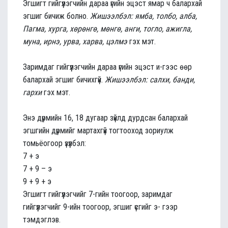
Эгшигт гийгүүлэгчийн дараа үгийн эцэст ямар ч балархай
эгшиг бичиж болно.
Жишээлбэл: ямба, толбо, алба,
Пагма, хурга, хөрөнгө, мөнгө, анги, тогло, ажигла,
муна, ирнэ, урва, харва, цэлмэ
гэх мэт.
Заримдаг гийгүүлэгчийн дараа үгийн эцэст и-гээс өөр
балархай эгшиг бичихгүй.
Жишээлбэл: салхи, банди,
гархи
гэх мэт.
Энэ дүрмийн 16, 18 дугаар зүйлд дурдсан балархай
эгшгийн дүрмийг мартахгүй тогтооход зориулж
томьёогоор үзүүлбэл:
7 + э
7 + 9 – э
9 + 9 + э
Эгшигт гийгүүлэгчийг 7-гийн тоогоор, заримдаг
гийгүүлэгчийг 9-ийн тоогоор, эгшиг үсгийг э- гээр
тэмдэглэв.