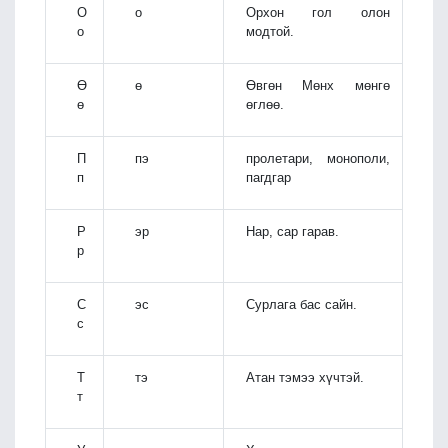
О
о
Орхон гол олон
о
модтой.
Ө
ө
Өвгөн Мөнх мөнгө
ө
өглөө.
П
пэ
пролетари, монополи,
п
пагдгар
Р
эр
Нар, сар гарав.
р
С
эс
Сурлага бас сайн.
с
Т
тэ
Атан тэмээ хүчтэй.
т