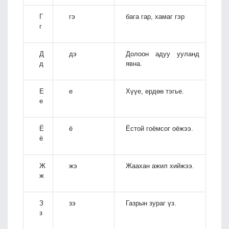
Г
гэ
бага гар, хамаг гэр
г
Д
дэ
Долоон адуу ууланд
д
явна.
Е
е
Хүүе, ердөө тэгье.
е
Ё
ё
Ёстой гоёмсог оёжээ.
ё
Ж
жэ
Жаахан ажил хийжээ.
ж
З
зэ
Газрын зураг үз.
з