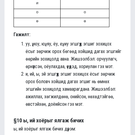
и
о
о
ө
ө
Гажилт:
уу, үү, юу, юү, яу, ёу, еү, иу эгшгүүд эгшиг зохицох
ёсыг зөрчиж орох бөгөөд хойшид дагах эгшгийг
өөрийн зохицолд авна. Жишээлбэл: орчуулагч,
өрнүүлсэн, оёулахдаа, үеүдэд, хориулан гэх мэт.
и, ий, ы, эй эгшгүүд эгшиг зохицох ёсыг зөрчиж
орох боловч хойшид дагах эгшиг нь өмнөх
эгшгийн зохицолд хамаарагдана. Жишээлбэл:
ажиллах, хөгжилдөнө, онийсон, нөхөдтэйгөө,
өвстэйхөн, доёийсон гэх мэт.
§10 ы, ий хоёрыг ялгаж бичих
ы, ий хоёрыг ялгаж бичих дүрэм: