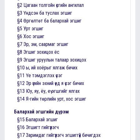
§2 Цагаан толгойн үсгийн ангилал
§3 Үндсэн ба туслах эгшиг
§4 Өргөлтөт ба балархай эгшиг
§5 Урт эгшиг
§6 Хос эгшиг
§7 Эр, эм, саармаг эгшиг
§8 Эгшиг зохицох ёс
§9 Эгшиг уруулын талаар зохицох
§10 ы, ий хоёрыг ялгаж бичих
§11 Үе тэмдэглэх үсэг
§12 Эр үгийн эхний үед я үсэг бичих
§13 Юу, яу, ёу, еү эгшгийг ялгах
§14 Я-гийн төрлийн урт, хос эгшиг
Балархай эгшгийн дүрэм
§15 Балархай эгшиг
§16 Эгшигт гийгүүлэгч
§17 Заримдаг гийгүүлэгч эгшиггүй бичигдэх