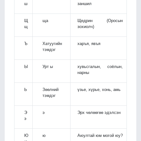
ш
заншил
Щ
ща
Щедрин (Оросын
щ
зохиолч)
Ъ
Хатуугийн
харъя, явъя
тэмдэг
Ы
Урт ы
хувьсгалын, соёлын,
нарны
Ь
Зөөлний
үзье, хүрье, хонь, амь
тэмдэг
Э
э
Эрх чөлөөгөө эдэлсэн
э
Ю
ю
Аюултай юм могой юу?