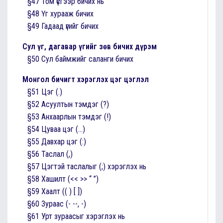
§47 Том үсгээр бичих нь
§48 Үг хурааж бичих
§49 Гадаад үгийг бичих
Сул үг, дагавар үгийг зөв бичих дүрэм
§50 Сул баймжийг саланги бичих
Монгол бичигт хэрэглэх цэг цэглэл
§51 Цэг (.)
§52 Асуултын тэмдэг (?)
§53 Анхаарлын тэмдэг (!)
§54 Цуваа цэг (...)
§55 Давхар цэг (:)
§56 Таслал (,)
§57 Цэгтэй таслалыг (;) хэрэглэх нь
§58 Хашилт (<< >> “ ”)
§59 Хаалт (( ) [ ])
§60 Зураас (- --, -)
§61 Урт зураасыг хэрэглэх нь