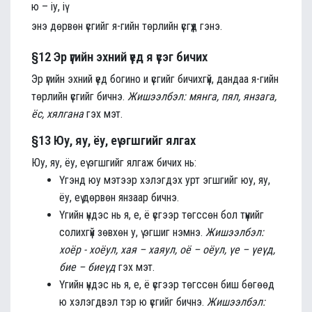
ю – iу, iү
энэ дөрвөн үсгийг я-гийн төрлийн үсгүүд гэнэ.
§12 Эр үгийн эхний үед я үсэг бичих
Эр үгийн эхний үед богино и үсгийг бичихгүй, дандаа я-гийн
төрлийн үсгийг бичнэ.
Жишээлбэл: мянга, пял, янзага,
ёс, хялгана
гэх мэт.
§13 Юу, яу, ёу, еү эгшгийг ялгах
Юу, яу, ёу, еү эгшгийг ялгаж бичих нь:
Үгэнд юу мэтээр хэлэгдэх урт эгшгийг юу, яу,
ёу, еү дөрвөн янзаар бичнэ.
Үгийн үндэс нь я, е, ё үсгээр төгссөн бол түүнийг
солихгүй зөвхөн у, ү эгшиг нэмнэ.
Жишээлбэл:
хоёр - хоёул, хая – хаяул, оё – оёул, үе – үеүд,
бие – биеүд
гэх мэт.
Үгийн үндэс нь я, е, ё үсгээр төгссөн биш бөгөөд
ю хэлэгдвэл тэр ю үсгийг бичнэ.
Жишээлбэл: