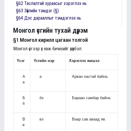
§62 Таслалтай зураасыг хэрэглэх нь
§63 Зүйлийн тэмдэг (§)
§64 Дэс дарааллыг тэмдэглэх нь
Монгол үсгийн тухай дүрэм
§1 Монгол кирилл цагаан толгой
Монгол үсгээр үг яаж бичихийг үзүүлбэл:
Үсэг
Үсгийн нэр
Хэрэглэх жишээ
А
а
Арван настай байна.
а
Б
бэ
Бараан самбар байна.
б
В
вэ
Ваар сав аваад яв.
в