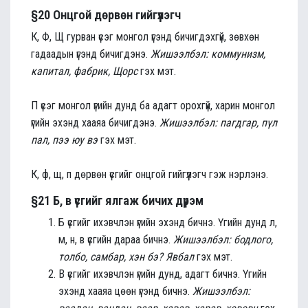
§20 Онцгой дөрвөн гийгүүлэгч
К, Ф, Щ гурван үсэг монгол үгэнд бичигдэхгүй, зөвхөн
гадаадын үгэнд бичигдэнэ.
Жишээлбэл: коммунизм,
капитал, фабрик, Щорс
гэх мэт.
П үсэг монгол үгийн дунд ба адагт орохгүй, харин монгол
үгийн эхэнд хааяа бичигдэнэ.
Жишээлбэл: пагдгар, пүл
пал, пээ юу вэ
гэх мэт.
К, ф, щ, п дөрвөн үсгийг онцгой гийгүүлэгч гэж нэрлэнэ.
§21 Б, в үсгийг ялгаж бичих дүрэм
Б үсгийг ихэвчлэн үгийн эхэнд бичнэ. Үгийн дунд л,
м, н, в үсгийн дараа бичнэ.
Жишээлбэл: бодлого,
толбо, самбар, хэн бэ? Явбал
гэх мэт.
В үсгийг ихэвчлэн үгийн дунд, адагт бичнэ. Үгийн
эхэнд хааяа цөөн үгэнд бичнэ.
Жишээлбэл: