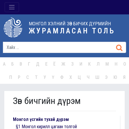
МОНГОЛ ХЭЛНИЙ ЗӨВ БИЧИХ ДҮРМИЙН
ЖУРАМЛАСАН ТОЛЬ
А
Б
В
Г
Д
Е
Ё
Ж
З
И
К
Л
М
Н
О
П
Р
С
Т
У
Ү
Ф
Х
Ц
Ч
Ш
Э
Ю
Я
Зөв бичгийн дүрэм
Монгол үсгийн тухай дүрэм
§1 Монгол кирилл цагаан толгой