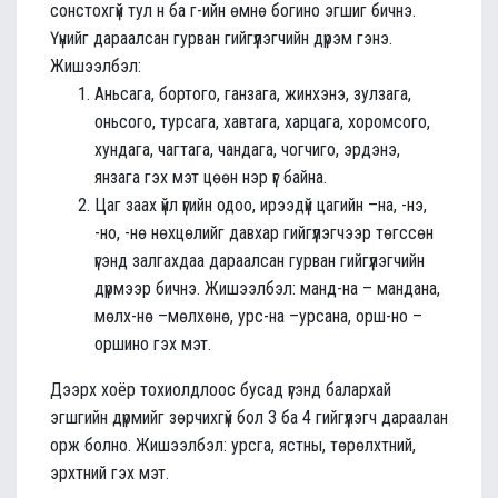
сонстохгүй тул н ба г-ийн өмнө богино эгшиг бичнэ.
Үүнийг дараалсан гурван гийгүүлэгчийн дүрэм гэнэ.
Жишээлбэл:
Аньсага, бортого, ганзага, жинхэнэ, зулзага,
оньсого, турсага, хавтага, харцага, хоромсого,
хундага, чагтага, чандага, чогчиго, эрдэнэ,
янзага гэх мэт цөөн нэр үг байна.
Цаг заах үйл үгийн одоо, ирээдүй цагийн –на, -нэ,
-но, -нө нөхцөлийг давхар гийгүүлэгчээр төгссөн
үгэнд залгахдаа дараалсан гурван гийгүүлэгчийн
дүрмээр бичнэ. Жишээлбэл: манд-на – мандана,
мөлх-нө –мөлхөнө, урс-на –урсана, орш-но –
оршино гэх мэт.
Дээрх хоёр тохиолдлоос бусад үгэнд балархай
эгшгийн дүрмийг зөрчихгүй бол 3 ба 4 гийгүүлэгч дараалан
орж болно. Жишээлбэл: урсга, ястны, төрөлхтний,
эрхтний гэх мэт.