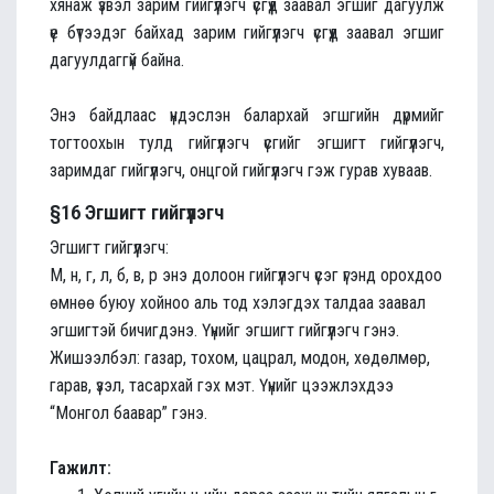
хянаж үзвэл зарим гийгүүлэгч үсгүүд заавал эгшиг дагуулж
үе бүтээдэг байхад зарим гийгүүлэгч үсгүүд заавал эгшиг
дагуулдаггүй байна.
Энэ байдлаас үндэслэн балархай эгшгийн дүрмийг
тогтоохын тулд гийгүүлэгч үсгийг эгшигт гийгүүлэгч,
заримдаг гийгүүлэгч, онцгой гийгүүлэгч гэж гурав хуваав.
§16 Эгшигт гийгүүлэгч
Эгшигт гийгүүлэгч:
М, н, г, л, б, в, р энэ долоон гийгүүлэгч үсэг үгэнд орохдоо
өмнөө буюу хойноо аль тод хэлэгдэх талдаа заавал
эгшигтэй бичигдэнэ. Үүнийг эгшигт гийгүүлэгч гэнэ.
Жишээлбэл: газар, тохом, цацрал, модон, хөдөлмөр,
гарав, үзэл, тасархай гэх мэт. Үүнийг цээжлэхдээ
“Монгол баавар” гэнэ.
Гажилт: