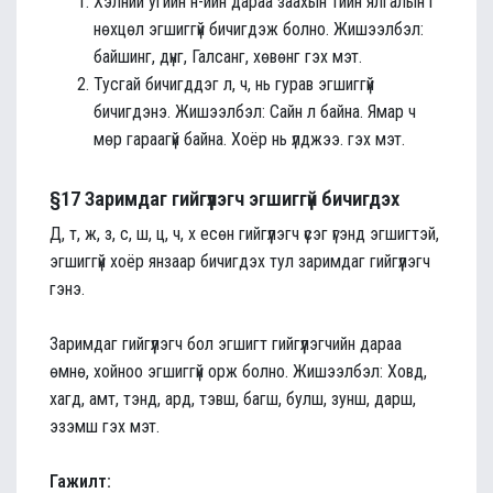
Хэлний угийн н-ийн дараа заахын тийн ялгалын г
нөхцөл эгшиггүй бичигдэж болно. Жишээлбэл:
байшинг, дүнг, Галсанг, хөвөнг гэх мэт.
Тусгай бичигддэг л, ч, нь гурав эгшиггүй
бичигдэнэ. Жишээлбэл: Сайн л байна. Ямар ч
мөр гараагүй байна. Хоёр нь үлджээ. гэх мэт.
§17 Заримдаг гийгүүлэгч эгшиггүй бичигдэх
Д, т, ж, з, с, ш, ц, ч, х есөн гийгүүлэгч үсэг үгэнд эгшигтэй,
эгшиггүй хоёр янзаар бичигдэх тул заримдаг гийгүүлэгч
гэнэ.
Заримдаг гийгүүлэгч бол эгшигт гийгүүлэгчийн дараа
өмнө, хойноо эгшиггүй орж болно. Жишээлбэл: Ховд,
хагд, амт, тэнд, ард, тэвш, багш, булш, зунш, дарш,
эзэмш гэх мэт.
Гажилт: