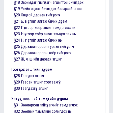
§18 Заримдаг гийгүүлэгч эгшигтэй бичигдэх
§19 Үгийн эцэст бичигдэх балархай эгшиг
§20 Онцгой дөрвөн гийгүүлэгч
§21 Б, в үсгийг ялгаж бичих дүрэм
§22 Г үсгээр хоёр авиаг тэмдэглэх нь
§23 Н үсгээр хоёр авиаг тэмдэглэх нь
§24 Н, г үсгийг ялгаж бичих нь
§25 Дараалан орсон гурван гийгүүлэгч
§26 Дараалан орсон хоёр гийгүүлэгч
§27 Ж, ч, ш-ийн дараах эгшиг
Гээгдэх эгшгийн дүрэм
§28 Гээгдэх эгшиг
§29 Гээсэн эгшиг сэргээхгүй
§30 Гээгдэхгүй эгшиг
Хатуу, зөөлний тэмдгийн дүрэм
§31 Зөөлөрсөн гийгүүлэгчийг тэмдэглэх
§32 Зөөлний тэмдгийн солигдох нь