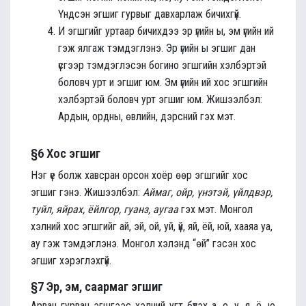
Үндсэн эгшиг гурвыг давхарлаж бичихгүй.
И эгшгийг уртаар бичихдээ эр үгийн ы, эм үгийн ий
гэж ялгаж тэмдэглэнэ. Эр үгийн ы эгшиг дан
үсгээр тэмдэглэсэн богино эгшгийн хэлбэртэй
боловч урт и эгшиг юм. Эм үгийн ий хос эгшгийн
хэлбэртэй боловч урт эгшиг юм. Жишээлбэл:
Ардын, ордны, өвлийн, дэрсний гэх мэт.
§6 Хос эгшиг
Нэг үе болж хавсран орсон хоёр өөр эгшгийг хос
эгшиг гэнэ. Жишээлбэл:
Аймаг, ойр, үнэтэй, үйлдвэр,
туйл, яйрах, ёйлгор, гуанз, аугаа
гэх мэт. Монгол
хэлний хос эгшгийг ай, эй, ой, уй, үй, яй, ёй, юй, хааяа уа,
ау гэж тэмдэглэнэ. Монгол хэлэнд “өй” гэсэн хос
эгшиг хэрэглэхгүй.
§7 Эр, эм, саармаг эгшиг
Арван гурван эгшгээс хэлний угт бүтэх а, о, у, я, ё, ю