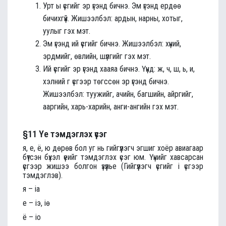
Урт ы үсгийг эр үгэнд бичнэ. Эм үгэнд ердөө
бичихгүй. Жишээлбэл: ардын, нарны, хотыг,
уулыг гэх мэт.
Эм үгэнд ий үсгийг бичнэ. Жишээлбэл: хүний,
эрдмийг, өвлийн, шүлгийг гэх мэт.
Ий үсгийг эр үгэнд хааяа бичнэ. Үүнд: ж, ч, ш, ь, и,
хэлний г үсгээр төгссөн эр үгэнд бичнэ.
Жишээлбэл: туужийг, ачийн, багшийн, айргийг,
ааргийн, харь-харийн, анги-ангийн гэх мэт.
§11 Үе тэмдэглэх үсэг
я, е, ё, ю дөрөв бол уг нь гийгүүлэгч эгшиг хоёр авиагаар
бүтсэн бүхэл үеийг тэмдэглэх үсэг юм. Үүнийг хавсарсан
үсгээр жишээ болгон үзүүлье (Гийгүүлэгч үсгийг i үсгээр
тэмдэглэв).
я – ia
е – iэ, iө
ё – iо