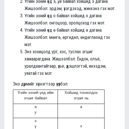
Үгийн эхний үед э, ү, и байвал хойшид э дагана.
Жишээлбэл: эрдэм, үзэгдэхэд, жинхэнэ гэх мэт.
Үгийн эхний үед о байвал хойшид о дагана.
Жишээлбэл: онгоцоор, оролцоход гэх мэт.
Үгийн эхний үед ө байвал хойшид ө дагана.
Жишээлбэл: мөнгө, өргөдөл, өндөглөхөд гэх
мэт.
Энэ зохицолд урт, хос, туслах эгшиг
хамаарагдана. Жишээлбэл: Ёндон, олъё,
уралдаантайгаар, үзье, үдэшлэгтэй, инээдэм,
уяатай гэх мэт.
Энэ дүрмийг хүснэгтээр үзүүлбэл:
Үгийн эхний үед ийм
Хойшид тохиолдох
эгшиг байвал
эгшиг нь
а
а
у
э
э
ү