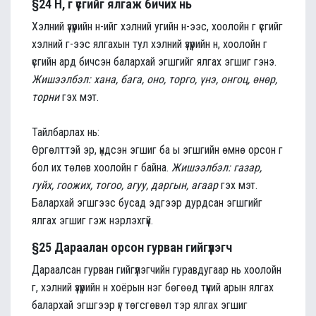
§24 Н, г үсгийг ялгаж бичих нь
Хэлний үзүүрийн н-ийг хэлний угийн н-ээс, хоолойн г үсгийг
хэлний г-ээс ялгахын тул хэлний үзүүрийн н, хоолойн г
үсгийн ард бичсэн балархай эгшгийг ялгах эгшиг гэнэ.
Жишээлбэл: хана, бага, оно, торго, үнэ, онгоц, өнөр,
торни
гэх мэт.
Тайлбарлах нь:
Өргөлттэй эр, үндсэн эгшиг ба ы эгшгийн өмнө орсон г
бол их төлөв хоолойн г байна.
Жишээлбэл: газар,
гуйх, гоожих, тогоо, агуу, даргын, агаар
гэх мэт.
Балархай эгшгээс бусад эдгээр дурдсан эгшгийг
ялгах эгшиг гэж нэрлэхгүй.
§25 Дараалан орсон гурван гийгүүлэгч
Дараалсан гурван гийгүүлэгчийн гуравдугаар нь хоолойн
г, хэлний үзүүрийн н хоёрын нэг бөгөөд түүний арын ялгах
балархай эгшгээр үг төгсгөвөл тэр ялгах эгшиг