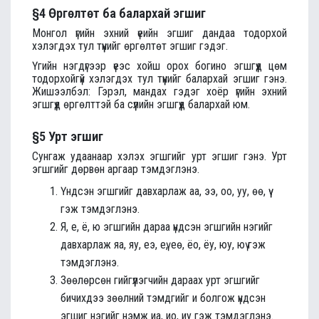
§4 Өргөлтөт ба балархай эгшиг
Монгол үгийн эхний үеийн эгшиг дандаа тодорхой
хэлэгдэх тул түүнийг өргөлтөт эгшиг гэдэг.
Үгийн нэгдүгээр үеэс хойш орох богино эгшгүүд цөм
тодорхойгүй хэлэгдэх тул түүнийг балархай эгшиг гэнэ.
Жишээлбэл: Гэрэл, мандах гэдэг хоёр үгийн эхний
эгшгүүд өргөлттэй ба сүүлийн эгшгүүд балархай юм.
§5 Урт эгшиг
Сунгаж удаанаар хэлэх эгшгийг урт эгшиг гэнэ. Урт
эгшгийг дөрвөн аргаар тэмдэглэнэ.
Үндсэн эгшгийг давхарлаж аа, ээ, оо, уу, өө, үү
гэж тэмдэглэнэ.
Я, е, ё, ю эгшгийн дараа үндсэн эгшгийн нэгийг
давхарлаж яа, яу, еэ, еү, еө, ёо, ёу, юу, юү гэж
тэмдэглэнэ.
Зөөлөрсөн гийгүүлэгчийн дараах урт эгшгийг
бичихдээ зөөлний тэмдгийг и болгож үндсэн
эгшиг нэгийг нэмж иа, ио, иу гэж тэмдэглэнэ.