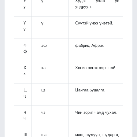
У
у
Худаг ухаж ус
у
ундруул.
Ү
ү
Сүүтэй үнээ үнэтэй.
ү
Ф
эф
фабрик, Африк
ф
Х
ха
Хонио өсгөх хэрэгтэй.
х
Ц
цэ
Цайгаа буцалга.
ц
Ч
чэ
Чин зориг чамд чухал.
ч
Ш
ша
маш, шулуун, шударга,