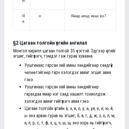
ю
Я
я
Ямар аянд явах вэ?
я
§2 Цагаан толгойн үсгийн ангилал
Монгол кирилл цагаан толгой 35 үсэгтэй. Эдгээр үсгийг
эгшиг, гийгүүлэгч, тэмдэг гэж гурав хуваана.
Уушгинаас гарсан хий амны хөндийгөөр саадгүй
чөлөөтэйгөөр гарч хэлэгдэх авиаг эгшиг авиа
гэнэ.
Уушгинаас гарсан хий амны хөндийгөөр
гарахдаа ямар нэг саад хашилт тохиолдож
хэлэгдэх авиаг гийгүүлэгч авиа гэнэ.
Цагаан толгойн үсгийн а, э, и, о, у, ө, ү, я, е, ё, ю, й,
ы энэ арван гурав нь эгшиг; б, в, г, д, ж, з, к, л, м,
н, п, р, с, т, ф, х, ц, ч, ш, щ энэ хорь нь гийгүүлэгч;