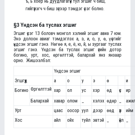
ъ, ь хоёр нь дуудлагагүй тул эгшиг ч биш,
гийгүүлэгч ч биш зүгээр тэмдэг үсэг болно.
§3 Үндсэн ба туслах эгшиг
Эгшиг үсэг 13 боловч монгол хэлний эгшиг авиа 7 юм.
Энэ долоон авиаг тэмдэглэх а, э, и, о, у, ө, ү үсгийг
үндсэн эгшиг гэнэ. Нөгөө я, е, ё, ю, й, ы зургааг туслах
эгшиг гэнэ. Үндсэн ба туслах эгшиг үгийн дотор
богино, урт, хос, өргөлттэй, балархай янз янзаар
орно.
Жишээлбэл:
Үндсэн эгшиг
Эгшгүүд
а
о
у
э
ө
и
Өргөлттэй
Богино
хар
ол
ус
хэр
өд
үс
ир
Балархай
хавар
олом
_
хэлэх
өдөр
_
ажи
Урт
цаас
оосор
уул
дээр
өөд
үүл
ийм
Хос
айл
ойх
туйл
эвтэй
_
үйл
_