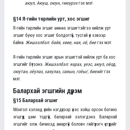
аюул, Аюуш, оюун, гиюүрэх
гэх мэт.
§14 Я-гийн төрлийн урт, хос эгшиг
Я-гийн төрлийн эгшиг өмнөх эгшигтэйгээ нийлж урт
эгшиг буюу хос эгшиг болдоггүй, тусгай үе хэвээр
байна.
Жишээлбэл: байя, хөөе, ная, оё, бие
гэх мэт.
Я-гийн төрлийн эгшиг арын эгшигтэй нийлж урт ба хос
эгшгийг бүтээнэ.
Жишээлбэл: яарах, үеэс, аюул, оёод,
оюутан, оёулах, хаяулах, саяын, гоёыг, биеийг
гэх
мэт.
Балархай эгшгийн дүрэм
§15 Балархай эгшиг
Монгол хэлэнд үгийн нэгдүгээр үеэс хойш орсон богино
эгшгүүд цөм тодгүй, балархай хэлэгдэнэ. Балархай
эгшгийг олж бичихэд амаргүй боловч гийгүүлэгч үсгүүдийг