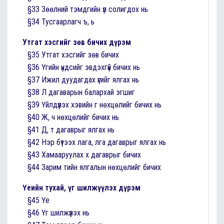
§33 Зөөлний тэмдгийн үл солигдох нь
§34 Тусгаарлагч ъ, ь
Утгат хэсгийг зөв бичих дүрэм
§35 Утгат хэсгийг зөв бичих
§36 Үгийн үндсийг эвдэхгүй бичих нь
§37 Ижил дуудагдах үгийг ялгах нь
§38 Л дагаварын балархай эгшиг
§39 Үйлдүүлэх хэвийн г нөхцөлийг бичих нь
§40 Ж, ч нөхцөлийг бичих нь
§41 Д, т дагаврыг ялгах нь
§42 Нэр бүтээх лага, лга дагаврыг ялгах нь
§43 Хамааруулах х дагаврыг бичих
§44 Зарим тийн ялгалын нөхцөлийг бичих
Үеийн тухай, үг шилжүүлэх дүрэм
§45 Үе
§46 Үг шилжүүлэх нь