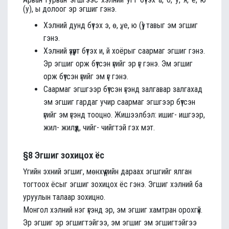
(у), ы долоог эр эгшиг гэнэ.
Хэлний дунд бүтэх э, ө, ү, е, ю (ү) тавыг эм эгшиг
гэнэ.
Хэлний үзүүрт бүтэх и, й хоёрыг саармаг эгшиг гэнэ.
Эр эгшиг орж бүтсэн үгийг эр үг гэнэ. Эм эгшиг
орж бүтсэн үгийг эм үг гэнэ.
Саармаг эгшгээр бүтсэн үгэнд залгавар залгахад
эм эгшиг гардаг учир саармаг эгшгээр бүтсэн
үгийг эм үгэнд тооцно. Жишээлбэл: ишиг- ишгээр,
жил- жилүүд, чийг- чийгтэй гэх мэт.
§8 Эгшиг зохицох ёс
Үгийн эхний эгшиг, мөнхүү үгийн дараах эгшгийг ялган
тогтоох ёсыг эгшиг зохицох ёс гэнэ. Эгшиг хэлний ба
уруулын талаар зохицно.
Монгол хэлний нэг үгэнд эр, эм эгшиг хамтран орохгүй.
Эр эгшиг эр эгшигтэйгээ, эм эгшиг эм эгшигтэйгээ