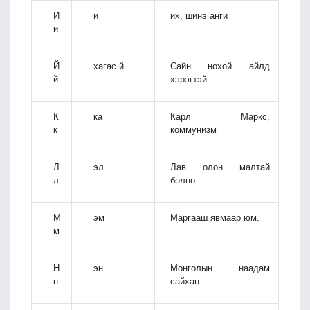
И
и
их, шинэ анги
и
Й
хагас й
Сайн нохой айлд
й
хэрэгтэй.
К
ка
Карл Маркс,
к
коммунизм
Л
эл
Лав олон малтай
л
болно.
М
эм
Маргааш явмаар юм.
м
Н
эн
Монголын наадам
н
сайхан.