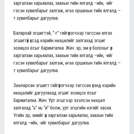
харгалзан харьяалах, заахын тийн ялгалд –ийн, -ийг
гэсэн хувилбарыг залгаж, өгөх оршихын тийн ялгалд –
т хувилбарыг дагуулна.
Балархай эгшигтэй, “-г” гийгүүлэгчээр төгссөн ялгах
эгшиггүй үгсэд нэрийн нөхцөлийг залгахад эгшиг
зохицох ёсыг баримтална. Жич: эр, эм үг болохыг үл
харгалзан харьяалах, заахын тийн ялгалд –ийн, -ийг
гэсэн хувилбарыг залгаж, өгөх оршихын тийн ялгалд –
т хувилбарыг дагуулна.
Зөөлөрсөн эгшигт гийгүүлэгчээр төгссөн үгэнд нэрийн
нөхцөлийг дагуулахад эгшиг зохицох ёсыг
баримтална. Жич: Урт эгшгээр эхэлсэн нөхцөл
залгахад “ь” нь “и” болж, урт эгшгийн нэгийг хасна.
Үгийн эр, эмийг үл харгалзан харьяалах, заахын тийн
ялгалд –ийн, -ийг хувилбарыг дагуулна.