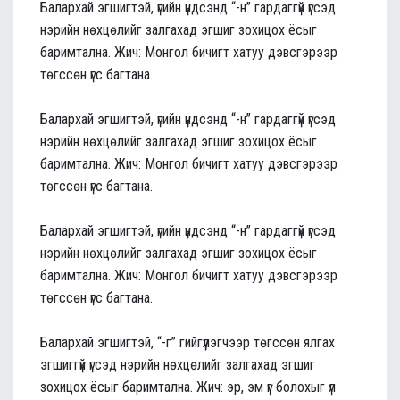
Балархай эгшигтэй, үгийн үндсэнд “-н” гардаггүй үгсэд
нэрийн нөхцөлийг залгахад эгшиг зохицох ёсыг
баримтална. Жич: Монгол бичигт хатуу дэвсгэрээр
төгссөн үгс багтана.
Балархай эгшигтэй, үгийн үндсэнд “-н” гардаггүй үгсэд
нэрийн нөхцөлийг залгахад эгшиг зохицох ёсыг
баримтална. Жич: Монгол бичигт хатуу дэвсгэрээр
төгссөн үгс багтана.
Балархай эгшигтэй, үгийн үндсэнд “-н” гардаггүй үгсэд
нэрийн нөхцөлийг залгахад эгшиг зохицох ёсыг
баримтална. Жич: Монгол бичигт хатуу дэвсгэрээр
төгссөн үгс багтана.
Балархай эгшигтэй, “-г” гийгүүлэгчээр төгссөн ялгах
эгшиггүй үгсэд нэрийн нөхцөлийг залгахад эгшиг
зохицох ёсыг баримтална. Жич: эр, эм үг болохыг үл