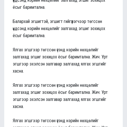
үндсэнд нэрийн нөхцөлийг залгахад эгшиг зохицох
ёсыг баримтална.
Балархай эгшигтэй, эгшигт гийгүүлэгчээр төгссөн
үндсэнд нэрийн нөхцөлийг залгахад эгшиг зохицох
ёсыг баримтална.
Ялгах эгшгээр төгссөн үгэнд нэрийн нөхцөлийг
залгахад эгшиг зохицох ёсыг баримтална. Жич: Урт
эгшгээр эхэлсэн залгавар залгахад ялгах эгшгийг
хасна.
Ялгах эгшгээр төгссөн үгэнд нэрийн нөхцөлийг
залгахад эгшиг зохицох ёсыг баримтална. Жич: Урт
эгшгээр эхэлсэн залгавар залгахад ялгах эгшгийг
хасна.
Ялгах эгшгээр төгссөн үгэнд нэрийн нөхцөлийг