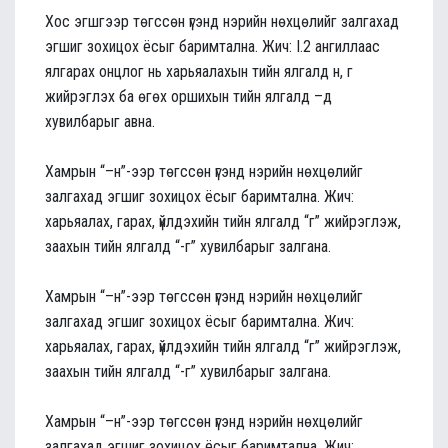
Хос эгшгээр төгссөн үгэнд нэрийн нөхцөлийг залгахад
эгшиг зохицох ёсыг баримтална. Жич: I.2 ангиллаас
ялгарах онцлог нь харьяалахын тийн ялгалд н, г
жийрэглэх ба өгөх оршихын тийн ялгалд –д
хувилбарыг авна.
Хамрын “–н”-ээр төгссөн үгэнд нэрийн нөхцөлийг
залгахад эгшиг зохицох ёсыг баримтална. Жич:
харьяалах, гарах, үйлдэхийн тийн ялгалд “г” жийрэглэж,
заахын тийн ялгалд “-г” хувилбарыг залгана.
Хамрын “–н”-ээр төгссөн үгэнд нэрийн нөхцөлийг
залгахад эгшиг зохицох ёсыг баримтална. Жич:
харьяалах, гарах, үйлдэхийн тийн ялгалд “г” жийрэглэж,
заахын тийн ялгалд “-г” хувилбарыг залгана.
Хамрын “–н”-ээр төгссөн үгэнд нэрийн нөхцөлийг
залгахад эгшиг зохицох ёсыг баримтална. Жич: