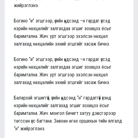
жийрэглэнэ.
Богино “и” эгшгээр, үгийн үндсэнд –н гардаг үгсэд
нэрийн нөхцөлийг залгахдаа эгшиг зохицох ёсыг
баримтална. Жич: урт эгшгээр эхэлсэн нөхцөл
залгахад нөхцөлийн эхний эгшгийг хасаж бичнэ.
Богино “и” эгшгээр, үгийн үндсэнд –н гардаг үгсэд
нэрийн нөхцөлийг залгахдаа эгшиг зохицох ёсыг
баримтална. Жич: урт эгшгээр эхэлсэн нөхцөл
залгахад нөхцөлийн эхний эгшгийг хасаж бичнэ.
Балархай эгшиггүй, үгийн үндсэнд “н” гардаггүй үгэнд
нэрийн нөхцөлийг залгахад эгшиг зохицох ёсыг
баримтална. Жич: монгол бичигт хатуу дэвсгэрээр
төгссөн үгс багтана. Зөвхөн өгөх оршихын тийн ялгалд
“н” жийрэглэнэ.