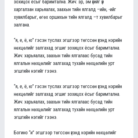
зохицох ёсыг баримтална. Жич: эр, эм үгийг үл
харгалзан харьяалах, заахын тийн ялгалд –ийн, -ийг
хувилбарыг, өгөх оршихын тийн ялгалд –т хувилбарыг
залгана.
“я, е, ё, ю” гэсэн туслах эгшгээр төгссөн үгэнд нэрийн
нөхцөлийг залгахад эгшиг зохицох ёсыг баримтална.
Жич: харьяалах, заахын тийн ялгалаас бусад тийн
ялгалын нөхцөлийг залгахад тухайн нөхцөлийн урт
эгшгийн нэгийг гээнэ.
“я, е, ё, ю” гэсэн туслах эгшгээр төгссөн үгэнд нэрийн
нөхцөлийг залгахад эгшиг зохицох ёсыг баримтална.
Жич: харьяалах, заахын тийн ялгалаас бусад тийн
ялгалын нөхцөлийг залгахад тухайн нөхцөлийн урт
эгшгийн нэгийг гээнэ.
Богино “и” эгшгээр төгссөн үгэнд нэрийн нөхцөлийг