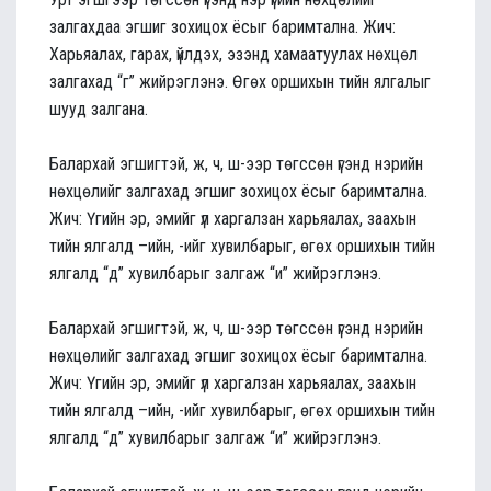
залгахдаа эгшиг зохицох ёсыг баримтална. Жич:
Харьяалах, гарах, үйлдэх, эзэнд хамаатуулах нөхцөл
залгахад “г” жийрэглэнэ. Өгөх оршихын тийн ялгалыг
шууд залгана.
Балархай эгшигтэй, ж, ч, ш-ээр төгссөн үгэнд нэрийн
нөхцөлийг залгахад эгшиг зохицох ёсыг баримтална.
Жич: Үгийн эр, эмийг үл харгалзан харьяалах, заахын
тийн ялгалд –ийн, -ийг хувилбарыг, өгөх оршихын тийн
ялгалд “д” хувилбарыг залгаж “и” жийрэглэнэ.
Балархай эгшигтэй, ж, ч, ш-ээр төгссөн үгэнд нэрийн
нөхцөлийг залгахад эгшиг зохицох ёсыг баримтална.
Жич: Үгийн эр, эмийг үл харгалзан харьяалах, заахын
тийн ялгалд –ийн, -ийг хувилбарыг, өгөх оршихын тийн
ялгалд “д” хувилбарыг залгаж “и” жийрэглэнэ.