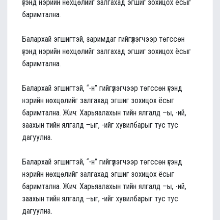
үгэнд нэрийн нөхцөлийг залгахад эгшиг зохицох ёсыг
баримтална.
Балархай эгшигтэй, заримдаг гийгүүлэгчээр төгссөн
үгэнд нэрийн нөхцөлийг залгахад эгшиг зохицох ёсыг
баримтална.
Балархай эгшигтэй, “-н” гийгүүлэгчээр төгссөн үгэнд
нэрийн нөхцөлийг залгахад эгшиг зохицох ёсыг
баримтална. Жич: Харьяалахын тийн ялгалд –ы, -ий,
заахын тийн ялгалд –ыг, -ийг хувилбарыг тус тус
дагуулна.
Балархай эгшигтэй, “-н” гийгүүлэгчээр төгссөн үгэнд
нэрийн нөхцөлийг залгахад эгшиг зохицох ёсыг
баримтална. Жич: Харьяалахын тийн ялгалд –ы, -ий,
заахын тийн ялгалд –ыг, -ийг хувилбарыг тус тус
дагуулна.