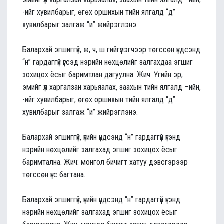
-ийг хувилбарыг, өгөх оршихын тийн ялгалд “д”
хувилбарыг залгаж “и” жийрэглэнэ.
Балархай эгшиггүй, ж, ч, ш гийгүүлэгчээр төгссөн үндсэнд
“н” гардаггүй үгсэд нэрийн нөхцөлийг залгахдаа эгшиг
зохицох ёсыг баримтлан дагуулна. Жич: Үгийн эр,
эмийг үл харгалзан харьяалах, заахын тийн ялгалд –ийн,
-ийг хувилбарыг, өгөх оршихын тийн ялгалд “д”
хувилбарыг залгаж “и” жийрэглэнэ.
Балархай эгшиггүй, үгийн үндсэнд “н” гардаггүй үгэнд
нэрийн нөхцөлийг залгахад эгшиг зохицох ёсыг
баримтална. Жич: монгол бичигт хатуу дэвсгэрээр
төгссөн үгс багтана.
Балархай эгшиггүй, үгийн үндсэнд “н” гардаггүй үгэнд
нэрийн нөхцөлийг залгахад эгшиг зохицох ёсыг