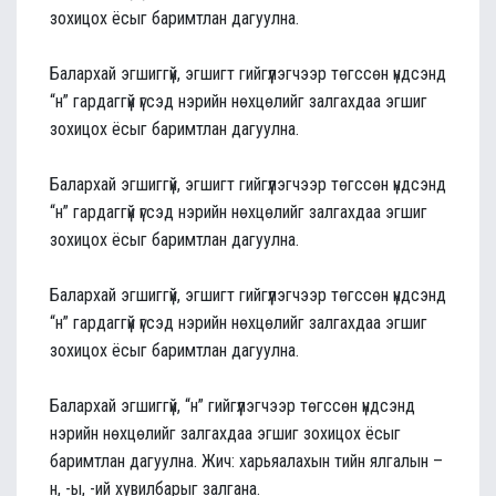
зохицох ёсыг баримтлан дагуулна.
Балархай эгшиггүй, эгшигт гийгүүлэгчээр төгссөн үндсэнд
“н” гардаггүй үгсэд нэрийн нөхцөлийг залгахдаа эгшиг
зохицох ёсыг баримтлан дагуулна.
Балархай эгшиггүй, эгшигт гийгүүлэгчээр төгссөн үндсэнд
“н” гардаггүй үгсэд нэрийн нөхцөлийг залгахдаа эгшиг
зохицох ёсыг баримтлан дагуулна.
Балархай эгшиггүй, эгшигт гийгүүлэгчээр төгссөн үндсэнд
“н” гардаггүй үгсэд нэрийн нөхцөлийг залгахдаа эгшиг
зохицох ёсыг баримтлан дагуулна.
Балархай эгшиггүй, “н” гийгүүлэгчээр төгссөн үндсэнд
нэрийн нөхцөлийг залгахдаа эгшиг зохицох ёсыг
баримтлан дагуулна. Жич: харьяалахын тийн ялгалын –
н, -ы, -ий хувилбарыг залгана.