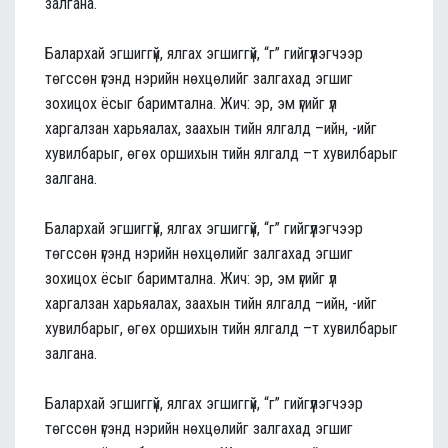
залгана.
Балархай эгшиггүй, ялгах эгшиггүй, “г” гийгүүлэгчээр
төгссөн үгэнд нэрийн нөхцөлийг залгахад эгшиг
зохицох ёсыг баримтална. Жич: эр, эм үгийг үл
харгалзан харьяалах, заахын тийн ялгалд –ийн, -ийг
хувилбарыг, өгөх оршихын тийн ялгалд –т хувилбарыг
залгана.
Балархай эгшиггүй, ялгах эгшиггүй, “г” гийгүүлэгчээр
төгссөн үгэнд нэрийн нөхцөлийг залгахад эгшиг
зохицох ёсыг баримтална. Жич: эр, эм үгийг үл
харгалзан харьяалах, заахын тийн ялгалд –ийн, -ийг
хувилбарыг, өгөх оршихын тийн ялгалд –т хувилбарыг
залгана.
Балархай эгшиггүй, ялгах эгшиггүй, “г” гийгүүлэгчээр
төгссөн үгэнд нэрийн нөхцөлийг залгахад эгшиг