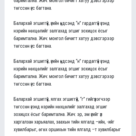
баримтална. Жич: монгол бичигт хатуу дэвсгэрээр
төгссөн үгс багтана.
Балархай эгшиггүй, үгийн үндсэнд “н” гардаггүй үгэнд
нэрийн нөхцөлийг залгахад эгшиг зохицох ёсыг
баримтална. Жич: монгол бичигт хатуу дэвсгэрээр
төгссөн үгс багтана.
Балархай эгшиггүй, үгийн үндсэнд “н” гардаггүй үгэнд
нэрийн нөхцөлийг залгахад эгшиг зохицох ёсыг
баримтална. Жич: монгол бичигт хатуу дэвсгэрээр
төгссөн үгс багтана.
Балархай эгшиггүй, ялгах эгшиггүй, “г” гийгүүлэгчээр
төгссөн үгэнд нэрийн нөхцөлийг залгахад эгшиг
зохицох ёсыг баримтална. Жич: эр, эм үгийг үл
харгалзан харьяалах, заахын тийн ялгалд –ийн, -ийг
хувилбарыг, өгөх оршихын тийн ялгалд –т хувилбарыг