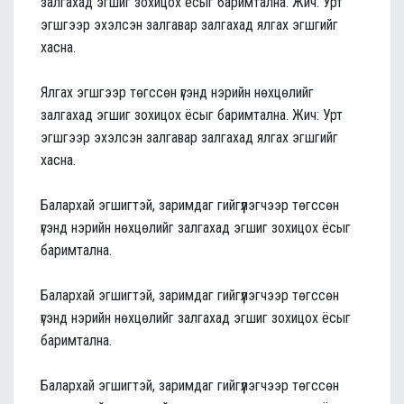
залгахад эгшиг зохицох ёсыг баримтална. Жич: Урт
эгшгээр эхэлсэн залгавар залгахад ялгах эгшгийг
хасна.
Ялгах эгшгээр төгссөн үгэнд нэрийн нөхцөлийг
залгахад эгшиг зохицох ёсыг баримтална. Жич: Урт
эгшгээр эхэлсэн залгавар залгахад ялгах эгшгийг
хасна.
Балархай эгшигтэй, заримдаг гийгүүлэгчээр төгссөн
үгэнд нэрийн нөхцөлийг залгахад эгшиг зохицох ёсыг
баримтална.
Балархай эгшигтэй, заримдаг гийгүүлэгчээр төгссөн
үгэнд нэрийн нөхцөлийг залгахад эгшиг зохицох ёсыг
баримтална.
Балархай эгшигтэй, заримдаг гийгүүлэгчээр төгссөн