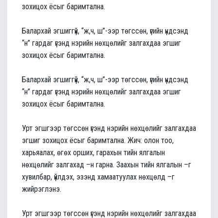
зохицох ёсыг баримтална.
Балархай эгшиггүй, “ж,ч, ш”-ээр төгссөн, үгийн үндсэнд
“н” гардаг үгэнд нэрийн нөхцөлийг залгахдаа эгшиг
зохицох ёсыг баримтална.
Балархай эгшиггүй, “ж,ч, ш”-ээр төгссөн, үгийн үндсэнд
“н” гардаг үгэнд нэрийн нөхцөлийг залгахдаа эгшиг
зохицох ёсыг баримтална.
Урт эгшгээр төгссөн үгэнд нэрийн нөхцөлийг залгахдаа
эгшиг зохицох ёсыг баримтална. Жич: олон тоо,
харьяалах, өгөх орших, гарахын тийн ялгалын
нөхцөлийг залгахад –н гарна. Заахын тийн ялгалын –г
хувилбар, үйлдэх, эзэнд хамаатуулах нөхцөлд –г
жийрэглэнэ.
Урт эгшгээр төгссөн үгэнд нэрийн нөхцөлийг залгахдаа