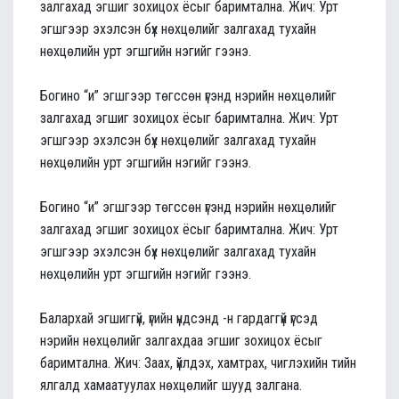
залгахад эгшиг зохицох ёсыг баримтална. Жич: Урт
эгшгээр эхэлсэн бүх нөхцөлийг залгахад тухайн
нөхцөлийн урт эгшгийн нэгийг гээнэ.
Богино “и” эгшгээр төгссөн үгэнд нэрийн нөхцөлийг
залгахад эгшиг зохицох ёсыг баримтална. Жич: Урт
эгшгээр эхэлсэн бүх нөхцөлийг залгахад тухайн
нөхцөлийн урт эгшгийн нэгийг гээнэ.
Богино “и” эгшгээр төгссөн үгэнд нэрийн нөхцөлийг
залгахад эгшиг зохицох ёсыг баримтална. Жич: Урт
эгшгээр эхэлсэн бүх нөхцөлийг залгахад тухайн
нөхцөлийн урт эгшгийн нэгийг гээнэ.
Балархай эгшиггүй, үгийн үндсэнд -н гардаггүй үгсэд
нэрийн нөхцөлийг залгахдаа эгшиг зохицох ёсыг
баримтална. Жич: Заах, үйлдэх, хамтрах, чиглэхийн тийн
ялгалд хамаатуулах нөхцөлийг шууд залгана.