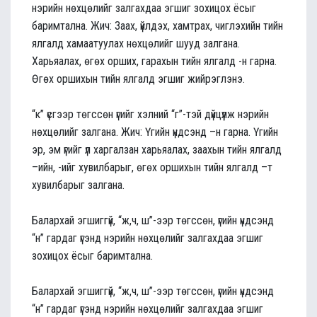
нэрийн нөхцөлийг залгахдаа эгшиг зохицох ёсыг
баримтална. Жич: Заах, үйлдэх, хамтрах, чиглэхийн тийн
ялгалд хамаатуулах нөхцөлийг шууд залгана.
Харьяалах, өгөх орших, гарахын тийн ялгалд -н гарна.
Өгөх оршихын тийн ялгалд эгшиг жийрэглэнэ.
“к” үсгээр төгссөн үгийг хэлний “г”-тэй дүйцүүлж нэрийн
нөхцөлийг залгана. Жич: Үгийн үндсэнд –н гарна. Үгийн
эр, эм үгийг үл харгалзан харьяалах, заахын тийн ялгалд
–ийн, -ийг хувилбарыг, өгөх оршихын тийн ялгалд –т
хувилбарыг залгана.
Балархай эгшиггүй, “ж,ч, ш”-ээр төгссөн, үгийн үндсэнд
“н” гардаг үгэнд нэрийн нөхцөлийг залгахдаа эгшиг
зохицох ёсыг баримтална.
Балархай эгшиггүй, “ж,ч, ш”-ээр төгссөн, үгийн үндсэнд
“н” гардаг үгэнд нэрийн нөхцөлийг залгахдаа эгшиг