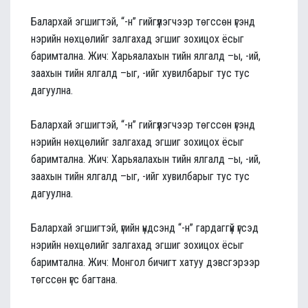
Балархай эгшигтэй, “-н” гийгүүлэгчээр төгссөн үгэнд
нэрийн нөхцөлийг залгахад эгшиг зохицох ёсыг
баримтална. Жич: Харьяалахын тийн ялгалд –ы, -ий,
заахын тийн ялгалд –ыг, -ийг хувилбарыг тус тус
дагуулна.
Балархай эгшигтэй, “-н” гийгүүлэгчээр төгссөн үгэнд
нэрийн нөхцөлийг залгахад эгшиг зохицох ёсыг
баримтална. Жич: Харьяалахын тийн ялгалд –ы, -ий,
заахын тийн ялгалд –ыг, -ийг хувилбарыг тус тус
дагуулна.
Балархай эгшигтэй, үгийн үндсэнд “-н” гардаггүй үгсэд
нэрийн нөхцөлийг залгахад эгшиг зохицох ёсыг
баримтална. Жич: Монгол бичигт хатуу дэвсгэрээр
төгссөн үгс багтана.