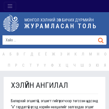
МОНГОЛ ХЭЛНИЙ ЗӨВ БИЧИХ ДҮРМИЙН
ЖУРАМЛАСАН ТОЛЬ
А
Б
В
Г
Д
Е
Ё
Ж
З
И
К
Л
М
Н
О
П
Р
С
Т
У
Ү
Ф
Х
Ц
Ч
Ш
Э
Ю
Я
ХЭЛҮЙН АНГИЛАЛ
Балархай эгшиггүй, эгшигт гийгүүлэгчээр төгссөн үндсэнд
“н” гардаггүй үгсэд нэрийн нөхцөлийг залгахдаа эгшиг