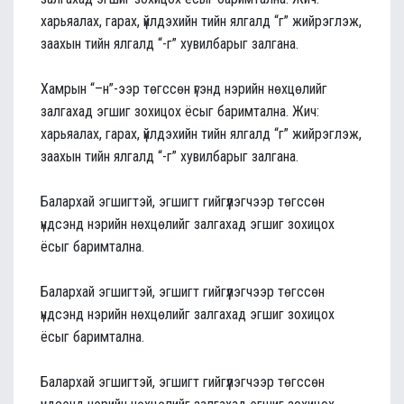
харьяалах, гарах, үйлдэхийн тийн ялгалд “г” жийрэглэж,
заахын тийн ялгалд “-г” хувилбарыг залгана.
Хамрын “–н”-ээр төгссөн үгэнд нэрийн нөхцөлийг
залгахад эгшиг зохицох ёсыг баримтална. Жич:
харьяалах, гарах, үйлдэхийн тийн ялгалд “г” жийрэглэж,
заахын тийн ялгалд “-г” хувилбарыг залгана.
Балархай эгшигтэй, эгшигт гийгүүлэгчээр төгссөн
үндсэнд нэрийн нөхцөлийг залгахад эгшиг зохицох
ёсыг баримтална.
Балархай эгшигтэй, эгшигт гийгүүлэгчээр төгссөн
үндсэнд нэрийн нөхцөлийг залгахад эгшиг зохицох
ёсыг баримтална.
Балархай эгшигтэй, эгшигт гийгүүлэгчээр төгссөн