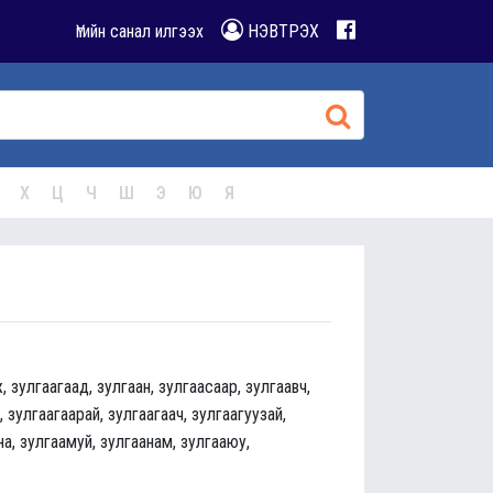
Үгийн санал илгээх
НЭВТРЭХ
Х
Ц
Ч
Ш
Э
Ю
Я
, зулгаагаад, зулгаан, зулгаасаар, зулгаавч,
, зулгаагаарай, зулгаагаач, зулгаагуузай,
на, зулгаамуй, зулгаанам, зулгааюу,