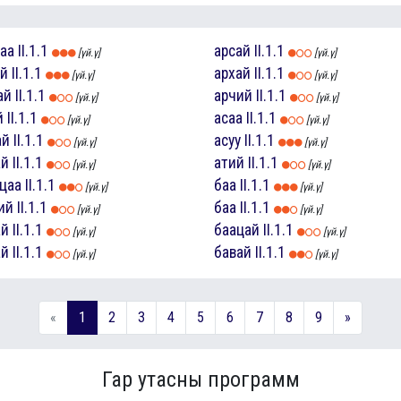
гаа
II.1.1
арсай
II.1.1
[үй.ү]
[үй.ү]
ай
II.1.1
архай
II.1.1
[үй.ү]
[үй.ү]
ай
II.1.1
арчий
II.1.1
[үй.ү]
[үй.ү]
й
II.1.1
асаа
II.1.1
[үй.ү]
[үй.ү]
ай
II.1.1
асуу
II.1.1
[үй.ү]
[үй.ү]
ай
II.1.1
атий
II.1.1
[үй.ү]
[үй.ү]
ацаа
II.1.1
баа
II.1.1
[үй.ү]
[үй.ү]
ий
II.1.1
баа
II.1.1
[үй.ү]
[үй.ү]
ай
II.1.1
баацай
II.1.1
[үй.ү]
[үй.ү]
ай
II.1.1
бавай
II.1.1
[үй.ү]
[үй.ү]
«
1
2
3
4
5
6
7
8
9
»
Гар утасны программ