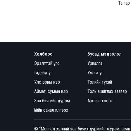
Та гар
Холбоос
Бусад мэдээлэл
Эрэлттэй үгс
Уриалга
Гадаад үг
Уялга үг
Улс орны нэр
Толийн тухай
Аймаг, сумын нэр
Толь ашиглах заавар
Зөв бичгийн дүрэм
Ажлын хэсэг
Үгийн санал илгээх
© “Монгол хэлний зөв бичих дүрмийн журамласан 