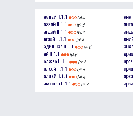
аадай
II.1.1
ана
[үй.ү]
аазай
II.1.1
анг
[үй.ү]
агдай
II.1.1
анд
[үй.ү]
агзай
II.1.1
ани
[үй.ү]
адилшаа
II.1.1
анх
[үй.ү]
ай
II.1.1
арв
[үй.ү]
алжаа
II.1.1
арг
[үй.ү]
алхай
II.1.1
арж
[үй.ү]
алцай
II.1.1
арз
[үй.ү]
амтшаа
II.1.1
арз
[үй.ү]