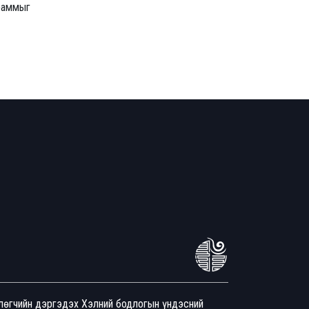
граммыг
йлөгчийн дэргэдэх Хэлний бодлогын үндэсний