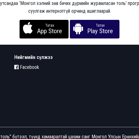
 утсандаа ‘Монгол хэлний зөв бичих дүрмийн журамласан толь’ про
суулгаж интернэтгүй орчинд ашиглаарай.
Татах
Татах
App Store
Play Store
Нийгмийн сүлжээ
Facebook
толь” бүтээл, түүнд хамааралтай цахим санг Монгол Улсын Ерөнхи