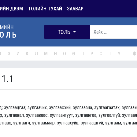
ИЙН ДҮРЭМ
ТОЛИЙН ТУХАЙ
ЗААВАР
РМИЙН
ТОЛЬ
ОЛЬ
Ж
З
И
К
Л
М
Н
О
Ө
П
Р
С
Т
У
Ф
.1.1
д; зулгаацгаа; зулгаачих, зулгаасхий, зулгаазна, зулгаагаатах; зулгааж
, зулгаавал, зулгааваас, зулгаангуут, зулгаангаа, зулгаалгүй; зулгаая
улгаах, зулгаагч, зулгаамаар, зулгаахуйц, зулгаашгүй, зулгаам; зулгаа