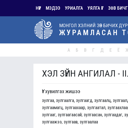
НҮҮР
МЭДЭЭ
УРИАЛГА
УЯЛГА ҮГ
ЗӨВ БИЧГ
МОНГОЛ ХЭЛНИЙ ЗӨВ БИЧИХ ДҮ
ЖУРАМЛАСАН Т
А
Б
В
Г
Д
Е
Ё
ХЭЛ ЗҮЙН АНГИЛАЛ - II
Үг хувилгах жишээ
зулгаа, зулгаалга, зулгаагд, зулгаалц, зулгаал
зулгаамагц, зулгаахаар, зулгаатал, зулгаахлаар
зулгааг, зулгаагаасай; зулгаасан, зулгаадаг, з
зулгаажээ, зулгаав, зулгаалаа