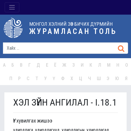
МОНГОЛ ХЭЛНИЙ ЗӨВ БИЧИХ ДҮРМИЙН
ЖУРАМЛАСАН ТОЛЬ
А
Б
В
Г
Д
Е
Ё
Ж
З
И
К
Л
М
Н
О
П
Р
С
Т
У
Ү
Ф
Х
Ц
Ч
Ш
Э
Ю
Я
ХЭЛ ЗҮЙН АНГИЛАЛ - I.18.1
Үг хувилгах жишээ
удирдлага, удирдлагууд, удирдлагын, удирдлагад,