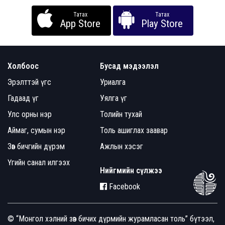
Татах
Татах
App Store
Play Store
Холбоос
Бусад мэдээлэл
Эрэлттэй үгс
Уриалга
Гадаад үг
Уялга үг
Улс орны нэр
Толийн тухай
Аймаг, сумын нэр
Толь ашиглах заавар
Зөв бичгийн дүрэм
Ажлын хэсэг
Үгийн санал илгээх
Нийгмийн сүлжээ
Facebook
© “Монгол хэлний зөв бичих дүрмийн журамласан толь” бүтээл,