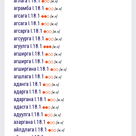
аглага
I.18.1
[ж.н]
аграмба
I.18.1
[ж.н]
агсага
I.18.1
[ж.н]
агсага
I.18.1
[ж.н]
агсарга
I.18.1
[ж.н]
агсуурга
I.18.1
[ж.н]
агуулга
I.18.1
[ж.н]
агширга
I.18.1
[ж.н]
агширга
I.18.1
[ж.н]
агширгана
I.18.1
[ж.н]
агшлага
I.18.1
[ж.н]
аданга
I.18.1
[ж.н]
адарга
I.18.1
[ж.н]
адаргана
I.18.1
[ж.н]
адасга
I.18.1
[ж.н]
адуулга
I.18.1
[ж.н]
азаргана
I.18.1
[ж.н]
айлдлага
I.18.1
[ж.н]