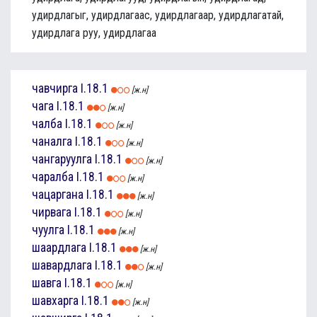
удирдлагыг, удирдлагаас, удирдлагаар, удирдлагатай,
удирдлага руу, удирдлагаа
чавчирга
I.18.1
[ж.н]
чага
I.18.1
[ж.н]
чалба
I.18.1
[ж.н]
чаналга
I.18.1
[ж.н]
чангаруулга
I.18.1
[ж.н]
чаралба
I.18.1
[ж.н]
чацаргана
I.18.1
[ж.н]
чирвага
I.18.1
[ж.н]
чуулга
I.18.1
[ж.н]
шаардлага
I.18.1
[ж.н]
шавардлага
I.18.1
[ж.н]
шавга
I.18.1
[ж.н]
шавхарга
I.18.1
[ж.н]