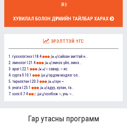
[ҮЙ.Ү]
ХУВИЛАЛ БОЛОН ДҮРМИЙН ТАЙЛБАР ХАРАХ
ЭРЭЛТТЭЙ ҮГС
1.
гүзээлзгэнэ
I.18.4
сайхан амттай н...
[ж.н]
2.
эмнэлэг
I.21.4
эмнэх үйл; эмнэ...
[ж.н]
3.
араг
I.22.1
~ савар; ~ яс
[ж.н]
4.
сурга
II.10.1
эрдэм мэдлэг ол...
[үй.ү]
5.
төрөлхтөн
I.20.3
хүн ~
[ж.н]
6.
унага
I.25.1
адуу, хулан, та...
[ж.н]
7.
хэлх
II.7.4
холбож ~, унь ~...
[үй.ү]
Гар утасны программ