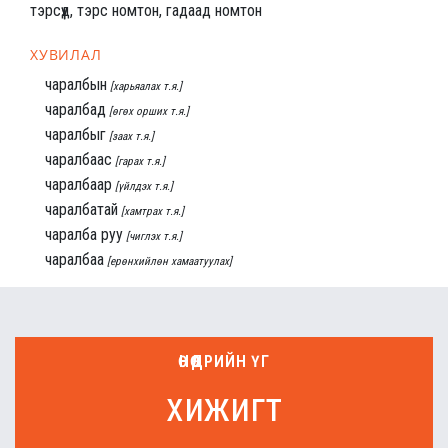
тэрсүүд, тэрс номтон, гадаад номтон
ХУВИЛАЛ
чаралбын
[харьяалах т.я.]
чаралбад
[өгөх орших т.я.]
чаралбыг
[заах т.я.]
чаралбаас
[гарах т.я.]
чаралбаар
[үйлдэх т.я.]
чаралбатай
[хамтрах т.я.]
чаралба руу
[чиглэх т.я.]
чаралбаа
[ерөнхийлөн хамаатуулах]
ӨНӨӨДРИЙН ҮГ
хижигт