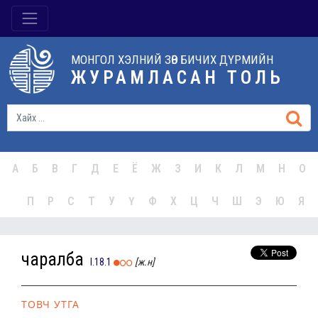
МОНГОЛ ХЭЛНИЙ ЗӨВ БИЧИХ ДҮРМИЙН
ЖУРАМЛАСАН ТОЛЬ
А
Б
В
Г
Д
Е
Ё
Ж
З
И
К
Л
М
Н
О
П
Р
С
Т
У
Ү
Ф
Х
Ц
Ч
Ш
Э
Ю
Я
чаралба
I.18.1
[ж.н]
ТОВЧ УТГА