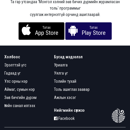
Та гар утсандаа ‘Монгол хэлний зөв бичих дүрмийн журамласан
толь’ программыг
суулгаж интернэтгүй орчинд ашиглаарай.
Татах
Татах
App Store
Play Store
Холбоос
Бусад мэдээлэл
Эрэлттэй үгс
Уриалга
Гадаад үг
Уялга үг
Улс орны нэр
Толийн тухай
Аймаг, сумын нэр
Толь ашиглах заавар
Зөв бичгийн дүрэм
Ажлын хэсэг
Үгийн санал илгээх
Нийгмийн сүлжээ
Facebook