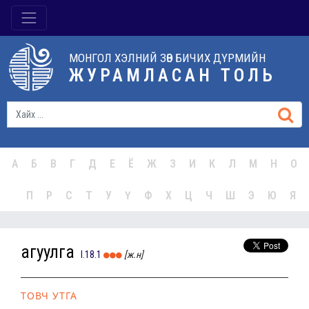
МОНГОЛ ХЭЛНИЙ ЗӨВ БИЧИХ ДҮРМИЙН
ЖУРАМЛАСАН ТОЛЬ
А
Б
В
Г
Д
Е
Ё
Ж
З
И
К
Л
М
Н
О
П
Р
С
Т
У
Ү
Ф
Х
Ц
Ч
Ш
Э
Ю
Я
агуулга
I.18.1
[ж.н]
ТОВЧ УТГА