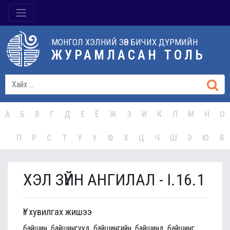
МОНГОЛ ХЭЛНИЙ ЗӨВ БИЧИХ ДҮРМИЙН
ЖУРАМЛАСАН ТОЛЬ
А
Б
В
Г
Д
Е
Ё
Ж
З
И
К
Л
М
Н
О
П
Р
С
Т
У
Ү
Ф
Х
Ц
Ч
Ш
Э
Ю
Я
ХЭЛ ЗҮЙН АНГИЛАЛ - I.16.1
Үг хувилгах жишээ
байшин, байшингууд, байшингийн, байшинд, байшинг,