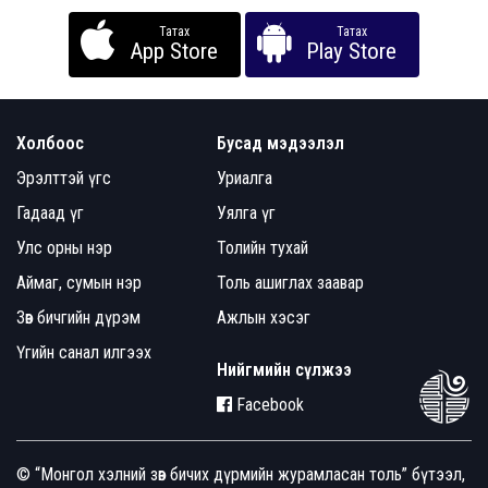
Татах
Татах
App Store
Play Store
Холбоос
Бусад мэдээлэл
Эрэлттэй үгс
Уриалга
Гадаад үг
Уялга үг
Улс орны нэр
Толийн тухай
Аймаг, сумын нэр
Толь ашиглах заавар
Зөв бичгийн дүрэм
Ажлын хэсэг
Үгийн санал илгээх
Нийгмийн сүлжээ
Facebook
© “Монгол хэлний зөв бичих дүрмийн журамласан толь” бүтээл,