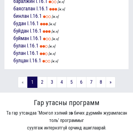
баралжин
I.16.1
[ж.н]
баясгалан
I.16.1
[ж.н]
бинлан
I.16.1
[ж.н]
будан
I.16.1
[ж.н]
буйдан
I.16.1
[ж.н]
буйман
I.16.1
[ж.н]
булан
I.16.1
[ж.н]
булан
I.16.1
[ж.н]
булцан
I.16.1
[ж.н]
«
1
2
3
4
5
6
7
8
»
Гар утасны программ
Та гар утсандаа ‘Монгол хэлний зөв бичих дүрмийн журамласан
толь’ программыг
суулгаж интернэтгүй орчинд ашиглаарай.