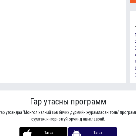
Гар утасны программ
гар утсандаа ‘Монгол хэлний зөв бичих дүрмийн журамласан толь’ програ
суулгаж интернэтгүй орчинд ашиглаарай.
Татах
Татах