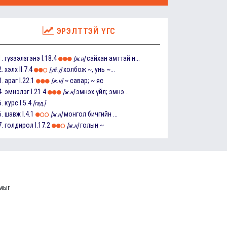
ЭРЭЛТТЭЙ ҮГС
1.
гүзээлзгэнэ
I.18.4
сайхан амттай н...
[ж.н]
2.
хэлх
II.7.4
холбож ~, унь ~...
[үй.ү]
3.
араг
I.22.1
~ савар; ~ яс
[ж.н]
4.
эмнэлэг
I.21.4
эмнэх үйл; эмнэ...
[ж.н]
5.
курс
I.5.4
[гад.]
6.
шавж
I.4.1
монгол бичгийн ...
[ж.н]
7.
голдирол
I.17.2
голын ~
[ж.н]
ммыг