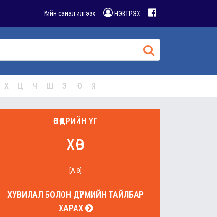
Үгийн санал илгээх
НЭВТРЭХ
Х
Ц
Ч
Ш
Э
Ю
Я
ӨНӨӨДРИЙН ҮГ
хөв
[А.Ө]
ХУВИЛАЛ БОЛОН ДҮРМИЙН ТАЙЛБАР
ХАРАХ