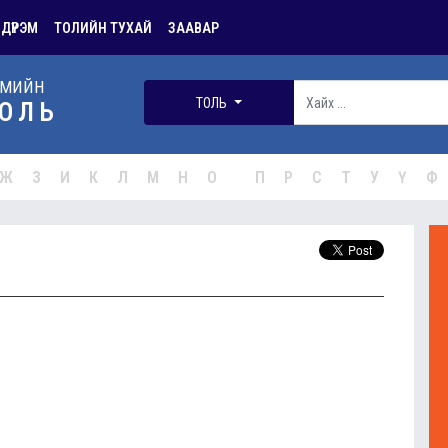
 ДҮРЭМ
ТОЛИЙН ТУХАЙ
ЗААВАР
РМИЙН
ТОЛЬ
ОЛЬ
Ж
З
И
К
Л
М
Н
О
П
Р
С
Т
У
Ү
Ф