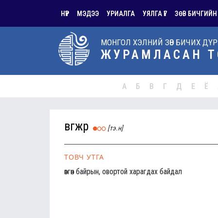
НҮҮР
МЭДЭЭ
УРИАЛГА
УЯЛГА ҮГ
ЗӨВ БИЧГИЙН
МОНГОЛ ХЭЛНИЙ ЗӨВ БИЧИХ ДҮ
ЖУРАМЛАСАН Т
А
Б
В
Г
Д
Е
Ё
өвгөжөөр
[тэ.н]
ТОВЧ УТГА
өвгөн байрын, овортой харагдах байдал