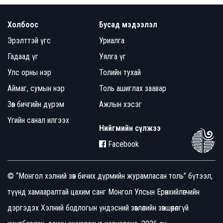
Холбоос
Бусад мэдээлэл
Эрэлттэй үгс
Уриалга
Гадаад үг
Уялга үг
Улс орны нэр
Толийн тухай
Аймаг, сумын нэр
Толь ашиглах заавар
Зөв бичгийн дүрэм
Ажлын хэсэг
Үгийн санал илгээх
Нийгмийн сүлжээ
Facebook
© “Монгол хэлний зөв бичих дүрмийн журамласан толь” бүтээл,
түүнд хамааралтай цахим санг Монгол Улсын Ерөнхийлөгчийн
дэргэдэх Хэлний бодлогын үндэсний зөвлөлийн зөвшөөрөлгүй