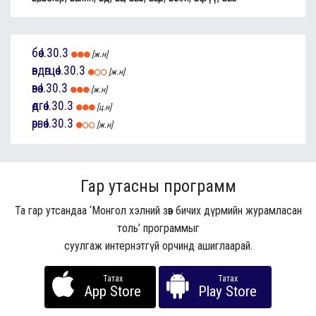
бөө
I.30.3
[ж.н]
өвдөгцөө
I.30.3
[ж.н]
өвөө
I.30.3
[ж.н]
өдгөө
I.30.3
[ц.н]
өрвөө
I.30.3
[ж.н]
Гар утасны программ
Та гар утсандаа ‘Монгол хэлний зөв бичих дүрмийн журамласан
толь’ программыг
суулгаж интернэтгүй орчинд ашиглаарай.
Татах
Татах
App Store
Play Store