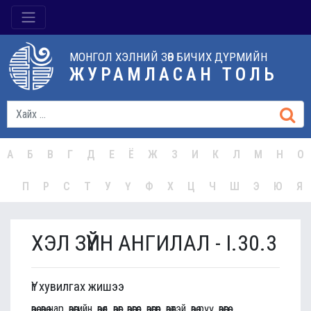
МОНГОЛ ХЭЛНИЙ ЗӨВ БИЧИХ ДҮРМИЙН
ЖУРАМЛАСАН ТОЛЬ
А
Б
В
Г
Д
Е
Ё
Ж
З
И
К
Л
М
Н
О
П
Р
С
Т
У
Ү
Ф
Х
Ц
Ч
Ш
Э
Ю
Я
ХЭЛ ЗҮЙН АНГИЛАЛ - I.30.3
Үг хувилгах жишээ
өвөө, өвөө нар, өвөөгийн, өвөөд, өвөөг, өвөөгөөс, өвөөгөөр, өвөөтэй, өвөө рүү, өвөөгөө