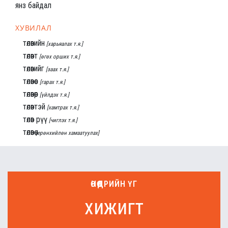
янз байдал
ХУВИЛАЛ
төлөвийн
[харьяалах т.я.]
төлөвт
[өгөх орших т.я.]
төлөвийг
[заах т.я.]
төлөвөөс
[гарах т.я.]
төлөвөөр
[үйлдэх т.я.]
төлөвтэй
[хамтрах т.я.]
төлөв рүү
[чиглэх т.я.]
төлөвөө
[ерөнхийлөн хамаатуулах]
ӨНӨӨДРИЙН ҮГ
хижигт