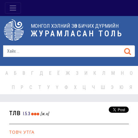
МОНГОЛ ХЭЛНИЙ ЗӨВ БИЧИХ ДҮРМИЙН
ЖУРАМЛАСАН ТОЛЬ
А
Б
В
Г
Д
Е
Ё
Ж
З
И
К
Л
М
Н
О
П
Р
С
Т
У
Ү
Ф
Х
Ц
Ч
Ш
Э
Ю
Я
төлөв
I.5.3
[ж.н]
ТОВЧ УТГА