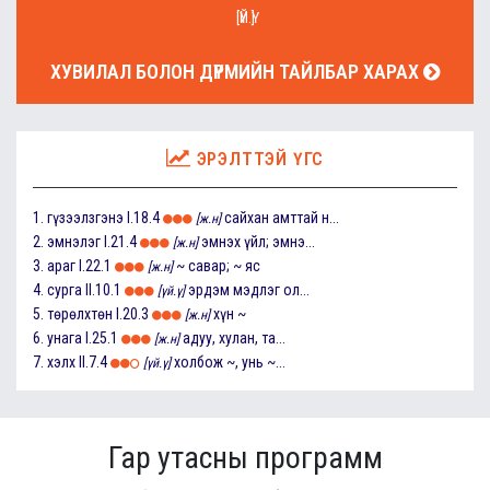
[ҮЙ.Ү]
ХУВИЛАЛ БОЛОН ДҮРМИЙН ТАЙЛБАР ХАРАХ
ЭРЭЛТТЭЙ ҮГС
1.
гүзээлзгэнэ
I.18.4
сайхан амттай н...
[ж.н]
2.
эмнэлэг
I.21.4
эмнэх үйл; эмнэ...
[ж.н]
3.
араг
I.22.1
~ савар; ~ яс
[ж.н]
4.
сурга
II.10.1
эрдэм мэдлэг ол...
[үй.ү]
5.
төрөлхтөн
I.20.3
хүн ~
[ж.н]
6.
унага
I.25.1
адуу, хулан, та...
[ж.н]
7.
хэлх
II.7.4
холбож ~, унь ~...
[үй.ү]
Гар утасны программ