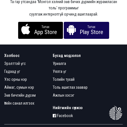
Та гар утсандаа ‘Монгол хэлний зөв бичих дүрмийн журамласан
толь’ программыг
суулгаж интернэтгүй орчинд ашиглаарай.
Татах
Татах
App Store
Play Store
Холбоос
Бусад мэдээлэл
Эрэлттэй үгс
Уриалга
Гадаад үг
Уялга үг
Улс орны нэр
Толийн тухай
Аймаг, сумын нэр
Толь ашиглах заавар
Зөв бичгийн дүрэм
Ажлын хэсэг
Үгийн санал илгээх
Нийгмийн сүлжээ
Facebook