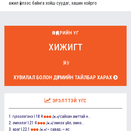
ажил үйлээс байнга хойш суудаг, хашин хойрго
ӨНӨӨДРИЙН ҮГ
хижигт
[ҮЙ.Ү]
ХУВИЛАЛ БОЛОН ДҮРМИЙН ТАЙЛБАР ХАРАХ
ЭРЭЛТТЭЙ ҮГС
1.
гүзээлзгэнэ
I.18.4
сайхан амттай н...
[ж.н]
2.
эмнэлэг
I.21.4
эмнэх үйл; эмнэ...
[ж.н]
3.
араг
I.22.1
~ савар; ~ яс
[ж.н]