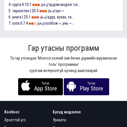
4.
сурга
II.10.1
эрдэм мэдлэг ол...
[үй.ү]
5.
төрөлхтөн
I.20.3
хүн ~
[ж.н]
6.
унага
I.25.1
адуу, хулан, та...
[ж.н]
7.
хэлх
II.7.4
холбож ~, унь ~...
[үй.ү]
Гар утасны программ
Та гар утсандаа ‘Монгол хэлний зөв бичих дүрмийн журамласан
толь’ программыг
суулгаж интернэтгүй орчинд ашиглаарай.
Татах
Татах
App Store
Play Store
Холбоос
Бусад мэдээлэл
Эрэлттэй үгс
Уриалга