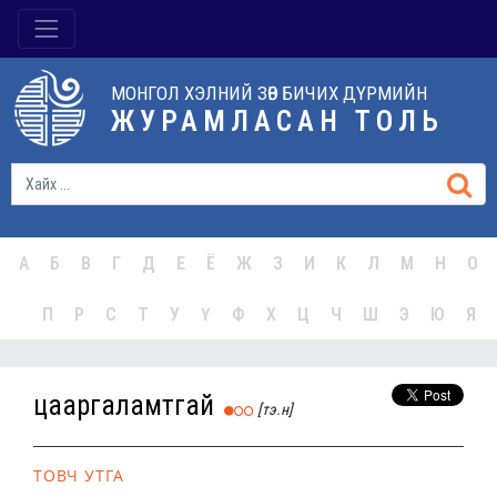
МОНГОЛ ХЭЛНИЙ ЗӨВ БИЧИХ ДҮРМИЙН
ЖУРАМЛАСАН ТОЛЬ
А
Б
В
Г
Д
Е
Ё
Ж
З
И
К
Л
М
Н
О
П
Р
С
Т
У
Ү
Ф
Х
Ц
Ч
Ш
Э
Ю
Я
цааргаламтгай
[тэ.н]
ТОВЧ УТГА