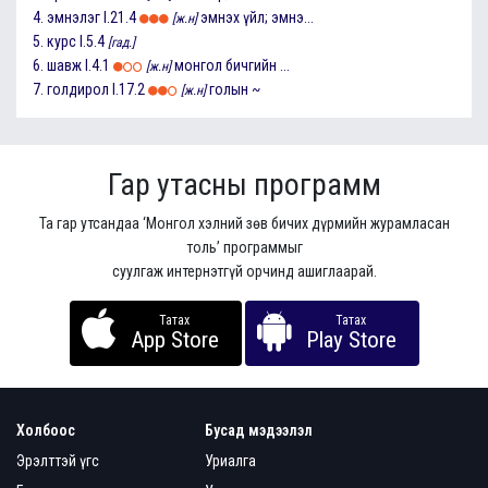
4.
эмнэлэг
I.21.4
эмнэх үйл; эмнэ...
[ж.н]
5.
курс
I.5.4
[гад.]
6.
шавж
I.4.1
монгол бичгийн ...
[ж.н]
7.
голдирол
I.17.2
голын ~
[ж.н]
Гар утасны программ
Та гар утсандаа ‘Монгол хэлний зөв бичих дүрмийн журамласан
толь’ программыг
суулгаж интернэтгүй орчинд ашиглаарай.
Татах
Татах
App Store
Play Store
Холбоос
Бусад мэдээлэл
Эрэлттэй үгс
Уриалга