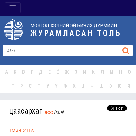
МОНГОЛ ХЭЛНИЙ ЗӨВ БИЧИХ ДҮРМИЙН
ЖУРАМЛАСАН ТОЛЬ
А
Б
В
Г
Д
Е
Ё
Ж
З
И
К
Л
М
Н
О
П
Р
С
Т
У
Ү
Ф
Х
Ц
Ч
Ш
Э
Ю
Я
цаасархаг
[тэ.н]
ТОВЧ УТГА