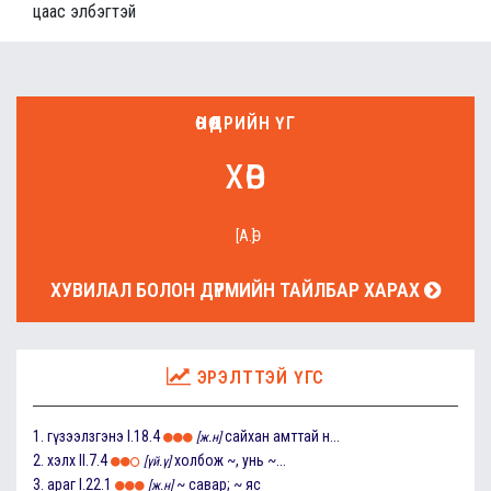
цаас элбэгтэй
ӨНӨӨДРИЙН ҮГ
хөв
[А.Ө]
ХУВИЛАЛ БОЛОН ДҮРМИЙН ТАЙЛБАР ХАРАХ
ЭРЭЛТТЭЙ ҮГС
1.
гүзээлзгэнэ
I.18.4
сайхан амттай н...
[ж.н]
2.
хэлх
II.7.4
холбож ~, унь ~...
[үй.ү]
3.
араг
I.22.1
~ савар; ~ яс
[ж.н]