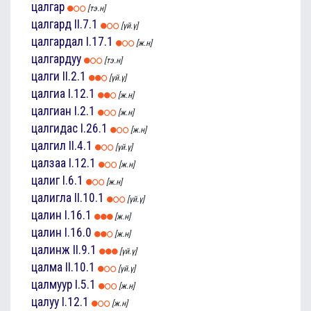
цалгар
[тэ.н]
цалгард
II.7.1
[үй.ү]
цалгардал
I.17.1
[ж.н]
цалгардуу
[тэ.н]
цалги
II.2.1
[үй.ү]
цалгиа
I.12.1
[ж.н]
цалгиан
I.2.1
[ж.н]
цалгидас
I.26.1
[ж.н]
цалгил
II.4.1
[үй.ү]
цалзаа
I.12.1
[ж.н]
цалиг
I.6.1
[ж.н]
цалигла
II.10.1
[үй.ү]
цалин
I.16.1
[ж.н]
цалин
I.16.0
[ж.н]
цалинж
II.9.1
[үй.ү]
цалма
II.10.1
[үй.ү]
цалмуур
I.5.1
[ж.н]
цалуу
I.12.1
[ж.н]