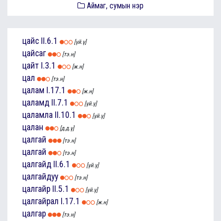
Аймаг, сумын нэр
цайс
II.6.1
[үй.ү]
цайсаг
[тэ.н]
цайт
I.3.1
[ж.н]
цал
[тэ.н]
цалам
I.17.1
[ж.н]
цаламд
II.7.1
[үй.ү]
цаламла
II.10.1
[үй.ү]
цалан
[д.д.ү]
цалгай
[тэ.н]
цалгай
[тэ.н]
цалгайд
II.6.1
[үй.ү]
цалгайдуу
[тэ.н]
цалгайр
II.5.1
[үй.ү]
цалгайрал
I.17.1
[ж.н]
цалгар
[тэ.н]