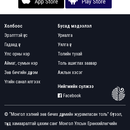
App Store
Play Store
Холбоос
Бусад мэдээлэл
Эрэлттэй үгс
Уриалга
Гадаад үг
Уялга үг
Улс орны нэр
Толийн тухай
Аймаг, сумын нэр
Толь ашиглах заавар
Зөв бичгийн дүрэм
Ажлын хэсэг
Үгийн санал илгээх
Нийгмийн сүлжээ
Facebook
© “Монгол хэлний зөв бичих дүрмийн журамласан толь” бүтээл,
түүнд хамааралтай цахим санг Монгол Улсын Ерөнхийлөгчийн