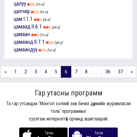
цалуу
[тэ.н]
цалчир
[тэ.н]
цам
I.1.1
[ж.н]
цамаад
II.6.1
[үй.ү]
цамаан
[тэ.н]
цамаанд
II.7.1
[үй.ү]
цамаандуу
[тэ.н]
«
1
2
3
4
5
6
7
8
...
36
37
»
Гар утасны программ
Та гар утсандаа ‘Монгол хэлний зөв бичих дүрмийн журамласан
толь’ программыг
суулгаж интернэтгүй орчинд ашиглаарай.
Татах
Татах