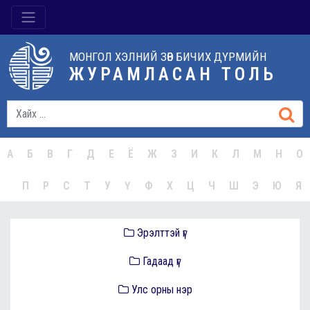
МОНГОЛ ХЭЛНИЙ ЗӨВ БИЧИХ ДҮРМИЙН
ЖУРАМЛАСАН ТОЛЬ
А
Б
В
Г
Д
Е
Ё
Ж
З
И
К
Л
М
Н
О
П
Р
С
Т
У
Ү
Ф
Х
Ц
Ч
Ш
Э
Ю
Я
Эрэлттэй үг
Гадаад үг
Улс орны нэр