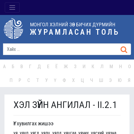
МОНГОЛ ХЭЛНИЙ ЗӨВ БИЧИХ ДҮРМИЙН
ЖУРАМЛАСАН ТОЛЬ
А
Б
В
Г
Д
Е
Ё
Ж
З
И
К
Л
М
Н
О
П
Р
С
Т
У
Ү
Ф
Х
Ц
Ч
Ш
Э
Ю
Я
ХЭЛ ЗҮЙН АНГИЛАЛ - II.2.1
Үг хувилгах жишээ
уя, уяул, уягд, уялц, уялд; уяцгаа, уячих, уясхий, уязна,