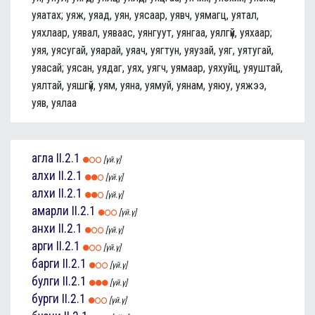
уяатах; уяж, уяад, уян, уясаар, уявч, уямагц, уятал,
уяхлаар, уявал, уяваас, уянгуут, уянгаа, уялгүй, уяхаар;
уяя, уясугай, уяарай, уяач, уягтун, уяузай, уяг, уятугай,
уяасай; уясан, уядаг, уях, уягч, уямаар, уяхуйц, уяуштай,
уялтай, уяшгүй, уям, уяна, уямуй, уянам, уяюу, уяжээ,
уяв, уялаа
агла
II.2.1
[үй.ү]
алхи
II.2.1
[үй.ү]
алхи
II.2.1
[үй.ү]
амарли
II.2.1
[үй.ү]
анхи
II.2.1
[үй.ү]
арги
II.2.1
[үй.ү]
барги
II.2.1
[үй.ү]
булги
II.2.1
[үй.ү]
бурги
II.2.1
[үй.ү]