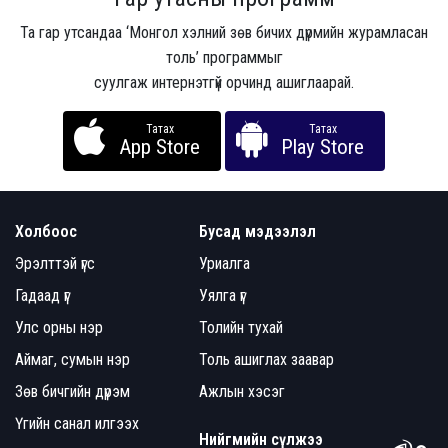
Та гар утсандаа ‘Монгол хэлний зөв бичих дүрмийн журамласан
толь’ программыг
суулгаж интернэтгүй орчинд ашиглаарай.
Татах
Татах
App Store
Play Store
Холбоос
Бусад мэдээлэл
Эрэлттэй үгс
Уриалга
Гадаад үг
Уялга үг
Улс орны нэр
Толийн тухай
Аймаг, сумын нэр
Толь ашиглах заавар
Зөв бичгийн дүрэм
Ажлын хэсэг
Үгийн санал илгээх
Нийгмийн сүлжээ