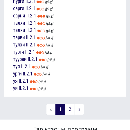
пурги
II.2.1
[үй.ү]
сарги
II.2.1
[үй.ү]
сарни
II.2.1
[үй.ү]
талхи
II.2.1
[үй.ү]
талхи
II.2.1
[үй.ү]
тарви
II.2.1
[үй.ү]
тулхи
II.2.1
[үй.ү]
турги
II.2.1
[үй.ү]
туурви
II.2.1
[үй.ү]
туя
II.2.1
[үй.ү]
урги
II.2.1
[үй.ү]
уя
II.2.1
[үй.ү]
уя
II.2.1
[үй.ү]
«
1
2
»
Гар утасны программ