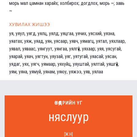
морь мал цамнан харайх; холбирох; догдлох, морь ~; завь
~
ХУВИЛАХ ЖИШЭЭ
уя, уяул, уягд, уялц, уялд; уяцгаа, уячих, уясхий, уязна,
уяатах; уяж, уяад, уян, уясаар, уявч, уямагц, уятал, уяхлаар,
уявал, уяваас, уянгуут, уянгаа, уялгүй, уяхаар; уяя, уясугай,
уяарай, уяач, уягтун, уяузай, уяг, уятугай, уяасай; уясан,
уядаг, уях, уягч, уямаар, уяхуйц, уяуштай, уялтай, уяшгүй,
уям, уяна, уямуй, уянам, уяюу, уяжээ, уяв, уялаа
ӨНӨӨДРИЙН ҮГ
няслуур
[Ж.Н]