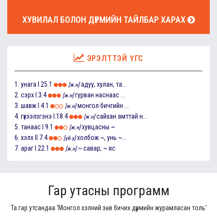
ХУВИЛАЛ БОЛОН ДҮРМИЙН ТАЙЛБАР ХАРАХ
ЭРЭЛТТЭЙ ҮГС
1.
унага
I.25.1
адуу, хулан, та...
[ж.н]
2.
сэрх
I.3.4
гурван наснаас ...
[ж.н]
3.
шавж
I.4.1
монгол бичгийн ...
[ж.н]
4.
гүзээлзгэнэ
I.18.4
сайхан амттай н...
[ж.н]
5.
танаас
I.9.1
хувцасны ~
[ж.н]
6.
хэлх
II.7.4
холбож ~, унь ~...
[үй.ү]
7.
араг
I.22.1
~ савар; ~ яс
[ж.н]
Гар утасны программ
Та гар утсандаа ‘Монгол хэлний зөв бичих дүрмийн журамласан толь’