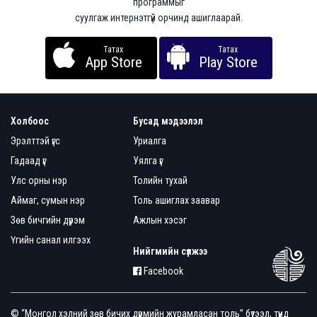
программыг
суулгаж интернэтгүй орчинд ашиглаарай.
Татах
Татах
App Store
Play Store
Холбоос
Бусад мэдээлэл
Эрэлттэй үгс
Уриалга
Гадаад үг
Уялга үг
Улс орны нэр
Толийн тухай
Аймаг, сумын нэр
Толь ашиглах заавар
Зөв бичгийн дүрэм
Ажлын хэсэг
Үгийн санал илгээх
Нийгмийн сүлжээ
Facebook
© “Монгол хэлний зөв бичих дүрмийн журамласан толь” бүтээл, түүнд