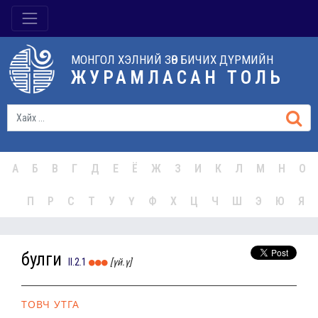
МОНГОЛ ХЭЛНИЙ ЗӨВ БИЧИХ ДҮРМИЙН
ЖУРАМЛАСАН ТОЛЬ
А
Б
В
Г
Д
Е
Ё
Ж
З
И
К
Л
М
Н
О
П
Р
С
Т
У
Ү
Ф
Х
Ц
Ч
Ш
Э
Ю
Я
булги
II.2.1
[үй.ү]
ТОВЧ УТГА