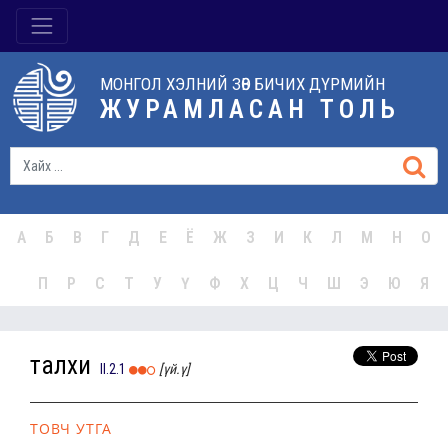
МОНГОЛ ХЭЛНИЙ ЗӨВ БИЧИХ ДҮРМИЙН
ЖУРАМЛАСАН ТОЛЬ
А
Б
В
Г
Д
Е
Ё
Ж
З
И
К
Л
М
Н
О
П
Р
С
Т
У
Ү
Ф
Х
Ц
Ч
Ш
Э
Ю
Я
талхи
II.2.1
[үй.ү]
ТОВЧ УТГА