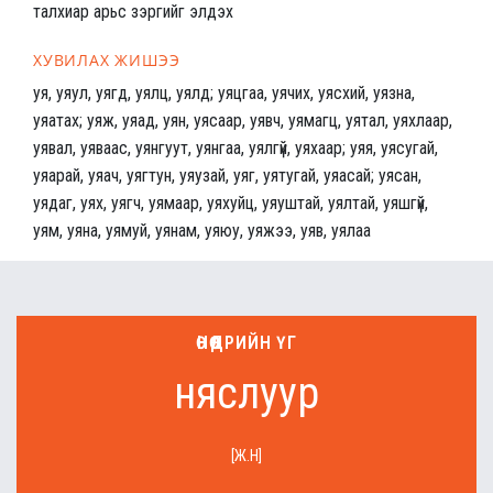
талхиар арьс зэргийг элдэх
ХУВИЛАХ ЖИШЭЭ
уя, уяул, уягд, уялц, уялд; уяцгаа, уячих, уясхий, уязна,
уяатах; уяж, уяад, уян, уясаар, уявч, уямагц, уятал, уяхлаар,
уявал, уяваас, уянгуут, уянгаа, уялгүй, уяхаар; уяя, уясугай,
уяарай, уяач, уягтун, уяузай, уяг, уятугай, уяасай; уясан,
уядаг, уях, уягч, уямаар, уяхуйц, уяуштай, уялтай, уяшгүй,
уям, уяна, уямуй, уянам, уяюу, уяжээ, уяв, уялаа
ӨНӨӨДРИЙН ҮГ
няслуур
[Ж.Н]