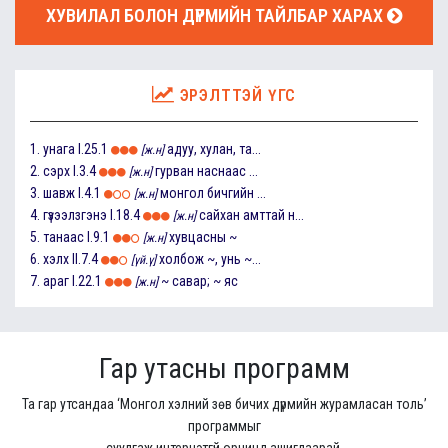
ХУВИЛАЛ БОЛОН ДҮРМИЙН ТАЙЛБАР ХАРАХ
ЭРЭЛТТЭЙ ҮГС
1.
унага
I.25.1
адуу, хулан, та...
[ж.н]
2.
сэрх
I.3.4
гурван наснаас ...
[ж.н]
3.
шавж
I.4.1
монгол бичгийн ...
[ж.н]
4.
гүзээлзгэнэ
I.18.4
сайхан амттай н...
[ж.н]
5.
танаас
I.9.1
хувцасны ~
[ж.н]
6.
хэлх
II.7.4
холбож ~, унь ~...
[үй.ү]
7.
араг
I.22.1
~ савар; ~ яс
[ж.н]
Гар утасны программ
Та гар утсандаа ‘Монгол хэлний зөв бичих дүрмийн журамласан толь’
программыг