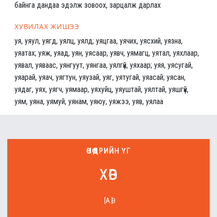
байнга дандаа эдэлж зовоох, зарцалж дарлах
ХУВИЛАХ ЖИШЭЭ
уя, уяул, уягд, уялц, уялд; уяцгаа, уячих, уясхий, уязна,
уяатах; уяж, уяад, уян, уясаар, уявч, уямагц, уятал, уяхлаар,
уявал, уяваас, уянгуут, уянгаа, уялгүй, уяхаар; уяя, уясугай,
уяарай, уяач, уягтун, уяузай, уяг, уятугай, уяасай; уясан,
уядаг, уях, уягч, уямаар, уяхуйц, уяуштай, уялтай, уяшгүй,
уям, уяна, уямуй, уянам, уяюу, уяжээ, уяв, уялаа
ӨНӨӨДРИЙН ҮГ
хөв
[А.Ө]