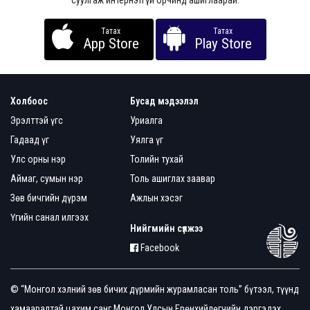
суулгаж интернэтгүй орчинд ашиглаарай.
Татах
Татах
App Store
Play Store
Холбоос
Бусад мэдээлэл
Эрэлттэй үгс
Уриалга
Гадаад үг
Уялга үг
Улс орны нэр
Толийн тухай
Аймаг, сумын нэр
Толь ашиглах заавар
Зөв бичгийн дүрэм
Ажлын хэсэг
Үгийн санал илгээх
Нийгмийн сүлжээ
Facebook
© “Монгол хэлний зөв бичих дүрмийн журамласан толь” бүтээл, түүнд
хамааралтай цахим санг Монгол Улсын Ерөнхийлөгчийн дэргэдэх