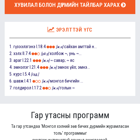
ХУВИЛАЛ БОЛОН ДҮРМИЙН ТАЙЛБАР ХАРАХ
ЭРЭЛТТЭЙ ҮГС
1.
гүзээлзгэнэ
I.18.4
сайхан амттай н...
[ж.н]
2.
хэлх
II.7.4
холбож ~, унь ~...
[үй.ү]
3.
араг
I.22.1
~ савар; ~ яс
[ж.н]
4.
эмнэлэг
I.21.4
эмнэх үйл; эмнэ...
[ж.н]
5.
курс
I.5.4
[гад.]
6.
шавж
I.4.1
монгол бичгийн ...
[ж.н]
7.
голдирол
I.17.2
голын ~
[ж.н]
Гар утасны программ
Та гар утсандаа ‘Монгол хэлний зөв бичих дүрмийн журамласан
толь’ программыг