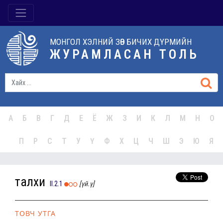
МОНГОЛ ХЭЛНИЙ ЗӨВ БИЧИХ ДҮРМИЙН
ЖУРАМЛАСАН ТОЛЬ
А
Б
В
Г
Д
Е
Ё
Ж
З
И
К
Л
М
Н
О
П
Р
С
Т
У
Ү
Ф
Х
Ц
Ч
Ш
Э
Ю
Я
талхи
II.2.1
[үй.ү]
ТОВЧ УТГА