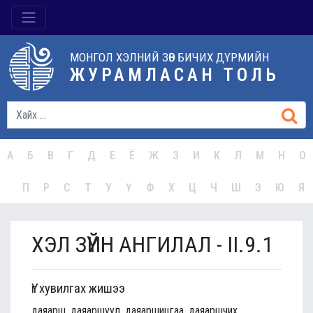
МОНГОЛ ХЭЛНИЙ ЗӨВ БИЧИХ ДҮРМИЙН
ЖУРАМЛАСАН ТОЛЬ
А
Б
В
Г
Д
Е
Ё
Ж
З
И
К
Л
М
Н
О
П
Р
С
Т
У
Ү
Ф
Х
Ц
Ч
Ш
Э
Ю
Я
ХЭЛ ЗҮЙН АНГИЛАЛ - II.9.1
Үг хувилгах жишээ
даяарш, даяаршуул, даяаршицгаа, даяаршчих,