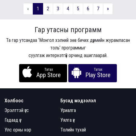
«
1
2
3
4
5
6
7
»
Гар утасны программ
Та гар утсандаа ‘Монгол хэлний зөв бичих дүрмийн журамласан
толь’ программыг
суулгаж интернэтгүй орчинд ашиглаарай.
Татах
Татах
App Store
Play Store
Холбоос
Бусад мэдээлэл
Эрэлттэй үгс
Уриалга
Гадаад үг
Уялга үг
Улс орны нэр
Толийн тухай