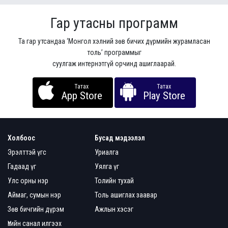
Гар утасны программ
Та гар утсандаа ‘Монгол хэлний зөв бичих дүрмийн журамласан
толь’ программыг
суулгаж интернэтгүй орчинд ашиглаарай.
Татах
Татах
App Store
Play Store
Холбоос
Бусад мэдээлэл
Эрэлттэй үгс
Уриалга
Гадаад үг
Уялга үг
Улс орны нэр
Толийн тухай
Аймаг, сумын нэр
Толь ашиглах заавар
Зөв бичгийн дүрэм
Ажлын хэсэг
Үгийн санал илгээх