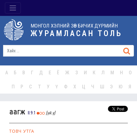
МОНГОЛ ХЭЛНИЙ ЗӨВ БИЧИХ ДҮРМИЙН
ЖУРАМЛАСАН ТОЛЬ
А
Б
В
Г
Д
Е
Ё
Ж
З
И
К
Л
М
Н
О
П
Р
С
Т
У
Ү
Ф
Х
Ц
Ч
Ш
Э
Ю
Я
аагж
II.9.1
[үй.ү]
ТОВЧ УТГА