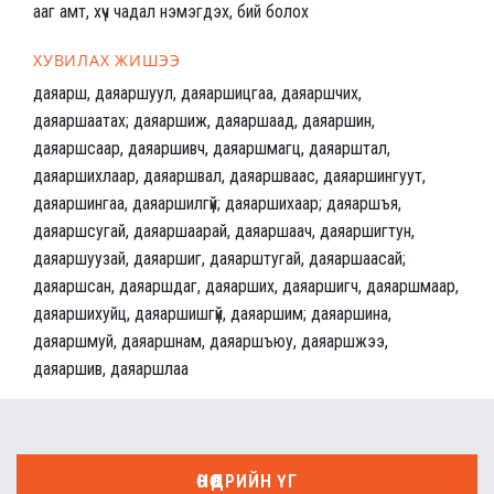
ааг амт, хүч чадал нэмэгдэх, бий болох
ХУВИЛАХ ЖИШЭЭ
даяарш, даяаршуул, даяаршицгаа, даяаршчих,
даяаршаатах; даяаршиж, даяаршаад, даяаршин,
даяаршсаар, даяаршивч, даяаршмагц, даяарштал,
даяаршихлаар, даяаршвал, даяаршваас, даяаршингуут,
даяаршингаа, даяаршилгүй; даяаршихаар; даяаршъя,
даяаршсугай, даяаршаарай, даяаршаач, даяаршигтун,
даяаршуузай, даяаршиг, даяарштугай, даяаршаасай;
даяаршсан, даяаршдаг, даяарших, даяаршигч, даяаршмаар,
даяаршихуйц, даяаршишгүй, даяаршим; даяаршина,
даяаршмуй, даяаршнам, даяаршъюу, даяаршжээ,
даяаршив, даяаршлаа
ӨНӨӨДРИЙН ҮГ