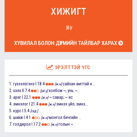
хижигт
[ҮЙ.Ү]
ХУВИЛАЛ БОЛОН ДҮРМИЙН ТАЙЛБАР ХАРАХ
ЭРЭЛТТЭЙ ҮГС
1.
гүзээлзгэнэ
I.18.4
сайхан амттай н...
[ж.н]
2.
хэлх
II.7.4
холбож ~, унь ~...
[үй.ү]
3.
араг
I.22.1
~ савар; ~ яс
[ж.н]
4.
эмнэлэг
I.21.4
эмнэх үйл; эмнэ...
[ж.н]
5.
курс
I.5.4
[гад.]
6.
шавж
I.4.1
монгол бичгийн ...
[ж.н]
7.
голдирол
I.17.2
голын ~
[ж.н]