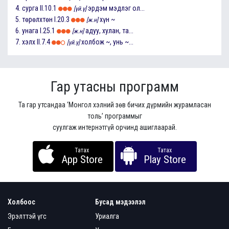
4.
сурга
II.10.1
эрдэм мэдлэг ол...
[үй.ү]
5.
төрөлхтөн
I.20.3
хүн ~
[ж.н]
6.
унага
I.25.1
адуу, хулан, та...
[ж.н]
7.
хэлх
II.7.4
холбож ~, унь ~...
[үй.ү]
Гар утасны программ
Та гар утсандаа ‘Монгол хэлний зөв бичих дүрмийн журамласан
толь’ программыг
суулгаж интернэтгүй орчинд ашиглаарай.
Татах
Татах
App Store
Play Store
Холбоос
Бусад мэдээлэл
Эрэлттэй үгс
Уриалга