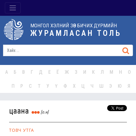
МОНГОЛ ХЭЛНИЙ ЗӨВ БИЧИХ ДҮРМИЙН
ЖУРАМЛАСАН ТОЛЬ
А
Б
В
Г
Д
Е
Ё
Ж
З
И
К
Л
М
Н
О
П
Р
С
Т
У
Ү
Ф
Х
Ц
Ч
Ш
Э
Ю
Я
цаана
[о.н]
ТОВЧ УТГА