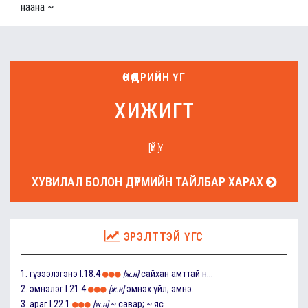
наана ~
ӨНӨӨДРИЙН ҮГ
хижигт
[ҮЙ.Ү]
ХУВИЛАЛ БОЛОН ДҮРМИЙН ТАЙЛБАР ХАРАХ
ЭРЭЛТТЭЙ ҮГС
1.
гүзээлзгэнэ
I.18.4
сайхан амттай н...
[ж.н]
2.
эмнэлэг
I.21.4
эмнэх үйл; эмнэ...
[ж.н]
3.
араг
I.22.1
~ савар; ~ яс
[ж.н]