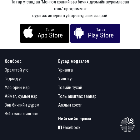
Та гар утсандаа ‘Монгол хэлний зөв бичих дүрмийн журамласан
толь’ программыг
суулгаж интернэтгүй орчинд ашиглаарай.
Татах
Татах
App Store
Play Store
Холбоос
Бусад мэдээлэл
Эрэлттэй үгс
Уриалга
Гадаад үг
Уялга үг
Улс орны нэр
Толийн тухай
Аймаг, сумын нэр
Толь ашиглах заавар
Зөв бичгийн дүрэм
Ажлын хэсэг
Үгийн санал илгээх
Нийгмийн сүлжээ
Facebook