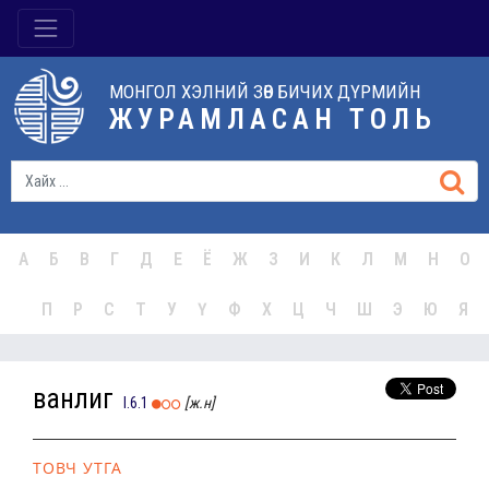
МОНГОЛ ХЭЛНИЙ ЗӨВ БИЧИХ ДҮРМИЙН
ЖУРАМЛАСАН ТОЛЬ
А
Б
В
Г
Д
Е
Ё
Ж
З
И
К
Л
М
Н
О
П
Р
С
Т
У
Ү
Ф
Х
Ц
Ч
Ш
Э
Ю
Я
ванлиг
I.6.1
[ж.н]
ТОВЧ УТГА