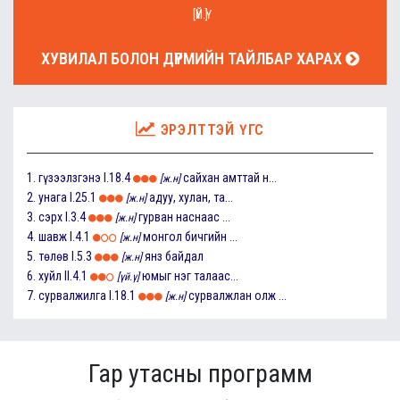
[ҮЙ.Ү]
ХУВИЛАЛ БОЛОН ДҮРМИЙН ТАЙЛБАР ХАРАХ
ЭРЭЛТТЭЙ ҮГС
1.
гүзээлзгэнэ
I.18.4
сайхан амттай н...
[ж.н]
2.
унага
I.25.1
адуу, хулан, та...
[ж.н]
3.
сэрх
I.3.4
гурван наснаас ...
[ж.н]
4.
шавж
I.4.1
монгол бичгийн ...
[ж.н]
5.
төлөв
I.5.3
янз байдал
[ж.н]
6.
хуйл
II.4.1
юмыг нэг талаас...
[үй.ү]
7.
сурвалжилга
I.18.1
сурвалжлан олж ...
[ж.н]
Гар утасны программ