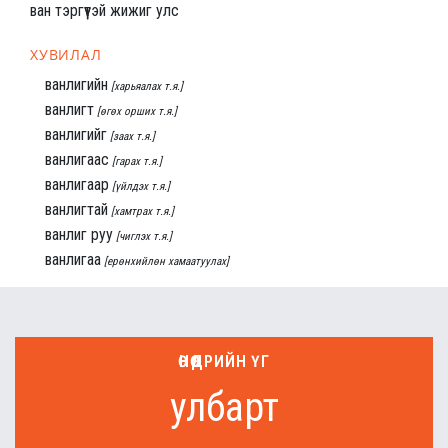
ван тэргүүтэй жижиг улс
ХУВИЛАЛ
ванлигийн
[харьяалах т.я.]
ванлигт
[өгөх орших т.я.]
ванлигийг
[заах т.я.]
ванлигаас
[гарах т.я.]
ванлигаар
[үйлдэх т.я.]
ванлигтай
[хамтрах т.я.]
ванлиг руу
[чиглэх т.я.]
ванлигаа
[ерөнхийлөн хамаатуулах]
ӨНӨӨДРИЙН ҮГ
улбарт