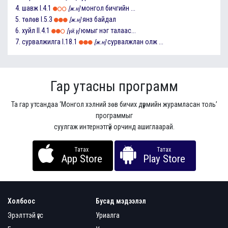
4.
шавж
I.4.1
монгол бичгийн ...
[ж.н]
5.
төлөв
I.5.3
янз байдал
[ж.н]
6.
хуйл
II.4.1
юмыг нэг талаас...
[үй.ү]
7.
сурвалжилга
I.18.1
сурвалжлан олж ...
[ж.н]
Гар утасны программ
Та гар утсандаа ‘Монгол хэлний зөв бичих дүрмийн журамласан толь’
программыг
суулгаж интернэтгүй орчинд ашиглаарай.
Татах
Татах
App Store
Play Store
Холбоос
Бусад мэдээлэл
Эрэлттэй үгс
Уриалга