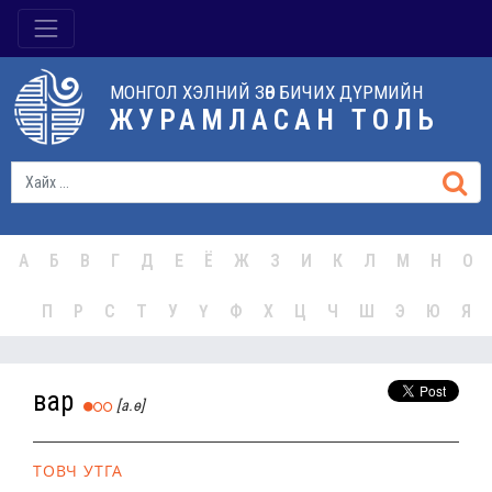
МОНГОЛ ХЭЛНИЙ ЗӨВ БИЧИХ ДҮРМИЙН
ЖУРАМЛАСАН ТОЛЬ
А
Б
В
Г
Д
Е
Ё
Ж
З
И
К
Л
М
Н
О
П
Р
С
Т
У
Ү
Ф
Х
Ц
Ч
Ш
Э
Ю
Я
вар
[а.ө]
ТОВЧ УТГА