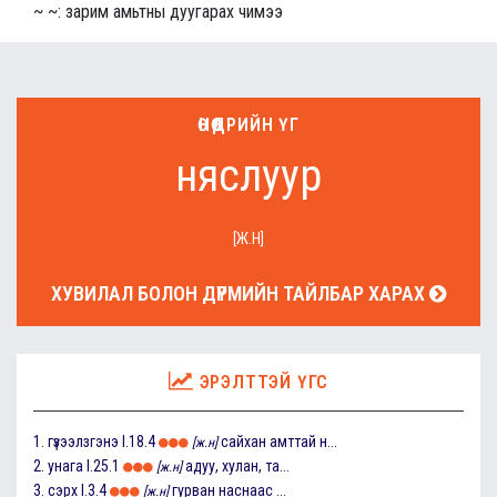
~ ~: зарим амьтны дуугарах чимээ
ӨНӨӨДРИЙН ҮГ
няслуур
[Ж.Н]
ХУВИЛАЛ БОЛОН ДҮРМИЙН ТАЙЛБАР ХАРАХ
ЭРЭЛТТЭЙ ҮГС
1.
гүзээлзгэнэ
I.18.4
сайхан амттай н...
[ж.н]
2.
унага
I.25.1
адуу, хулан, та...
[ж.н]
3.
сэрх
I.3.4
гурван наснаас ...
[ж.н]