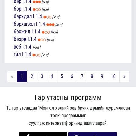
бэр
I.1.4
[ж.н]
бэр
I.1.4
[ж.н]
бэрхдэл
I.1.4
[ж.н]
бэрхшээл
I.1.4
[ж.н]
бэхжил
I.1.4
[ж.н]
бээрүүл
I.1.4
[ж.н]
веб
I.1.4
[гад.]
гил
I.1.4
[ж.н]
«
1
2
3
4
5
6
7
8
9
10
»
Гар утасны программ
Та гар утсандаа ‘Монгол хэлний зөв бичих дүрмийн журамласан
толь’ программыг
суулгаж интернэтгүй орчинд ашиглаарай.