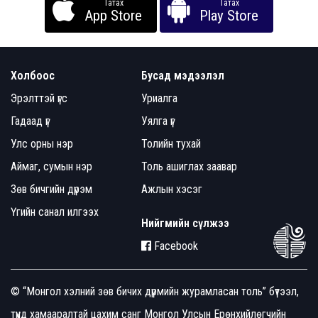
Татах
Татах
App Store
Play Store
Холбоос
Бусад мэдээлэл
Эрэлттэй үгс
Уриалга
Гадаад үг
Уялга үг
Улс орны нэр
Толийн тухай
Аймаг, сумын нэр
Толь ашиглах заавар
Зөв бичгийн дүрэм
Ажлын хэсэг
Үгийн санал илгээх
Нийгмийн сүлжээ
Facebook
© “Монгол хэлний зөв бичих дүрмийн журамласан толь” бүтээл,
түүнд хамааралтай цахим санг Монгол Улсын Ерөнхийлөгчийн