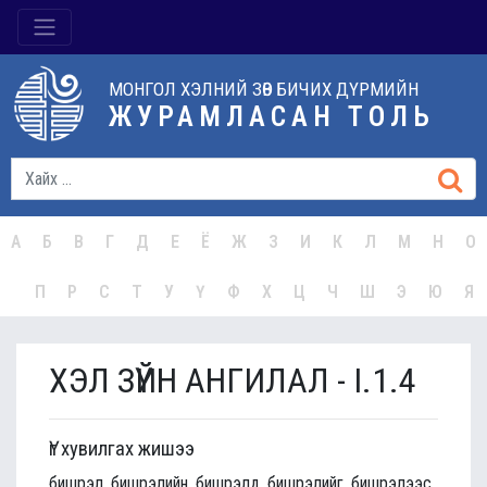
МОНГОЛ ХЭЛНИЙ ЗӨВ БИЧИХ ДҮРМИЙН
ЖУРАМЛАСАН ТОЛЬ
А
Б
В
Г
Д
Е
Ё
Ж
З
И
К
Л
М
Н
О
П
Р
С
Т
У
Ү
Ф
Х
Ц
Ч
Ш
Э
Ю
Я
ХЭЛ ЗҮЙН АНГИЛАЛ - I.1.4
Үг хувилгах жишээ
бишрэл, бишрэлийн, бишрэлд, бишрэлийг, бишрэлээс,