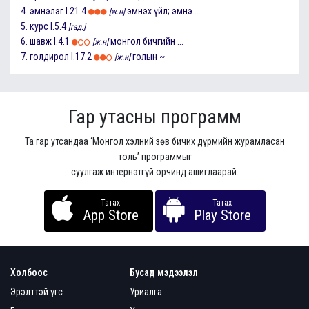
4.
эмнэлэг
I.21.4
эмнэх үйл; эмнэ...
[ж.н]
5.
курс
I.5.4
[гад.]
6.
шавж
I.4.1
монгол бичгийн ...
[ж.н]
7.
голдирол
I.17.2
голын ~
[ж.н]
Гар утасны программ
Та гар утсандаа ‘Монгол хэлний зөв бичих дүрмийн журамласан
толь’ программыг
суулгаж интернэтгүй орчинд ашиглаарай.
Татах
Татах
App Store
Play Store
Холбоос
Бусад мэдээлэл
Эрэлттэй үгс
Уриалга