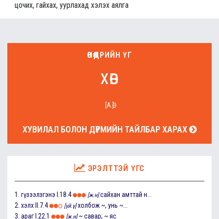
цочих, гайхах, уурлахад хэлэх аялга
ӨНӨӨДРИЙН ҮГ
хөв
[А.Ө]
ХУВИЛАЛ БОЛОН ДҮРМИЙН ТАЙЛБАР ХАРАХ
ЭРЭЛТТЭЙ ҮГС
1.
гүзээлзгэнэ
I.18.4
сайхан амттай н...
[ж.н]
2.
хэлх
II.7.4
холбож ~, унь ~...
[үй.ү]
3.
араг
I.22.1
~ савар; ~ яс
[ж.н]