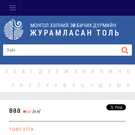
МОНГОЛ ХЭЛНИЙ ЗӨВ БИЧИХ ДҮРМИЙН
ЖУРАМЛАСАН ТОЛЬ
А
Б
В
Г
Д
Е
Ё
Ж
З
И
К
Л
М
Н
О
П
Р
С
Т
У
Ү
Ф
Х
Ц
Ч
Ш
Э
Ю
Я
ваа
[а.ө]
ТОВЧ УТГА