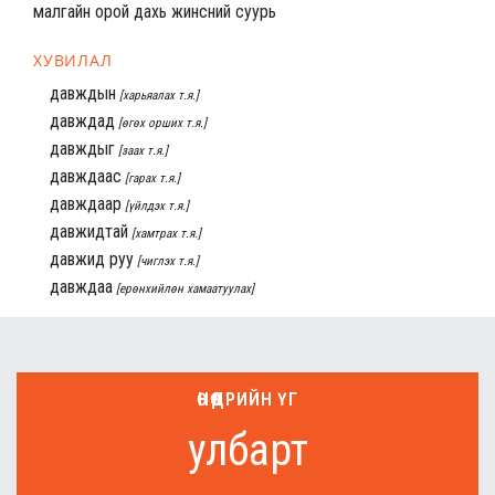
малгайн орой дахь жинсний суурь
ХУВИЛАЛ
давждын
[харьяалах т.я.]
давждад
[өгөх орших т.я.]
давждыг
[заах т.я.]
давждаас
[гарах т.я.]
давждаар
[үйлдэх т.я.]
давжидтай
[хамтрах т.я.]
давжид руу
[чиглэх т.я.]
давждаа
[ерөнхийлөн хамаатуулах]
ӨНӨӨДРИЙН ҮГ
улбарт