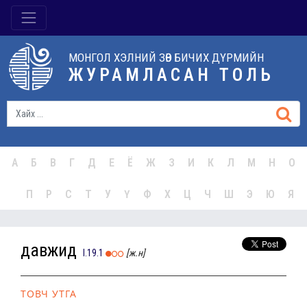
МОНГОЛ ХЭЛНИЙ ЗӨВ БИЧИХ ДҮРМИЙН
ЖУРАМЛАСАН ТОЛЬ
А
Б
В
Г
Д
Е
Ё
Ж
З
И
К
Л
М
Н
О
П
Р
С
Т
У
Ү
Ф
Х
Ц
Ч
Ш
Э
Ю
Я
давжид
I.19.1
[ж.н]
ТОВЧ УТГА