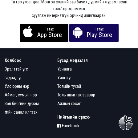
Та гар утсандаа ‘Монгол хэлний зөв бичих дүрмийн журамласан
толь’ программыг
суулгаж интернэтгүй орчинд ашиглаарай.
Татах
Татах
App Store
Play Store
Холбоос
Бусад мэдээлэл
Эрэлттэй үгс
Уриалга
Гадаад үг
Уялга үг
Улс орны нэр
Толийн тухай
Аймаг, сумын нэр
Толь ашиглах заавар
Зөв бичгийн дүрэм
Ажлын хэсэг
Үгийн санал илгээх
Нийгмийн сүлжээ
Facebook