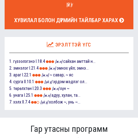
[ҮЙ.Ү]
ХУВИЛАЛ БОЛОН ДҮРМИЙН ТАЙЛБАР ХАРАХ
ЭРЭЛТТЭЙ ҮГС
1.
гүзээлзгэнэ
I.18.4
сайхан амттай н...
[ж.н]
2.
эмнэлэг
I.21.4
эмнэх үйл; эмнэ...
[ж.н]
3.
араг
I.22.1
~ савар; ~ яс
[ж.н]
4.
сурга
II.10.1
эрдэм мэдлэг ол...
[үй.ү]
5.
төрөлхтөн
I.20.3
хүн ~
[ж.н]
6.
унага
I.25.1
адуу, хулан, та...
[ж.н]
7.
хэлх
II.7.4
холбож ~, унь ~...
[үй.ү]
Гар утасны программ