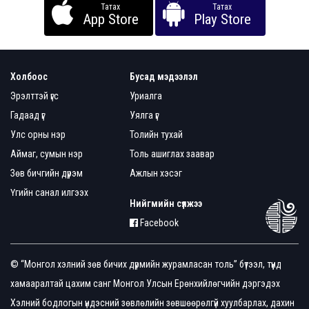
Татах
Татах
App Store
Play Store
Холбоос
Бусад мэдээлэл
Эрэлттэй үгс
Уриалга
Гадаад үг
Уялга үг
Улс орны нэр
Толийн тухай
Аймаг, сумын нэр
Толь ашиглах заавар
Зөв бичгийн дүрэм
Ажлын хэсэг
Үгийн санал илгээх
Нийгмийн сүлжээ
Facebook
© “Монгол хэлний зөв бичих дүрмийн журамласан толь” бүтээл, түүнд
хамааралтай цахим санг Монгол Улсын Ерөнхийлөгчийн дэргэдэх
Хэлний бодлогын үндэсний зөвлөлийн зөвшөөрөлгүй хуулбарлах, дахин