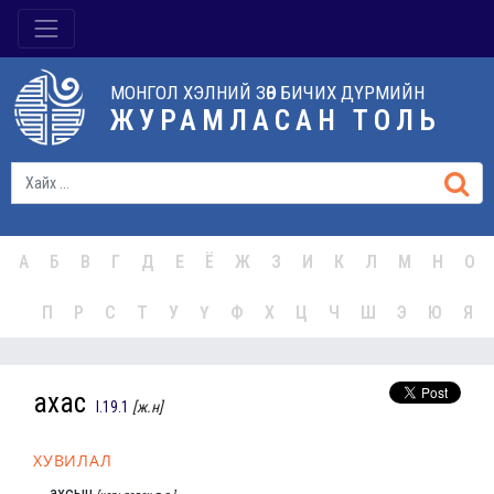
МОНГОЛ ХЭЛНИЙ ЗӨВ БИЧИХ ДҮРМИЙН
ЖУРАМЛАСАН ТОЛЬ
А
Б
В
Г
Д
Е
Ё
Ж
З
И
К
Л
М
Н
О
П
Р
С
Т
У
Ү
Ф
Х
Ц
Ч
Ш
Э
Ю
Я
ахас
I.19.1
[ж.н]
ХУВИЛАЛ
ахсын