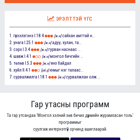
ЭРЭЛТТЭЙ ҮГС
1.
гүзээлзгэнэ
I.18.4
сайхан амттай н...
[ж.н]
2.
унага
I.25.1
адуу, хулан, та...
[ж.н]
3.
сэрх
I.3.4
гурван наснаас ...
[ж.н]
4.
шавж
I.4.1
монгол бичгийн ...
[ж.н]
5.
төлөв
I.5.3
янз байдал
[ж.н]
6.
хуйл
II.4.1
юмыг нэг талаас...
[үй.ү]
7.
сурвалжилга
I.18.1
сурвалжлан олж ...
[ж.н]
Гар утасны программ
Та гар утсандаа ‘Монгол хэлний зөв бичих дүрмийн журамласан толь’
программыг
суулгаж интернэтгүй орчинд ашиглаарай.