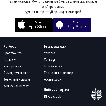
Та гар утсандаа ‘Монгол хэлний зөв бичих дүрмийн журамласан
толь’ программыг
суулгаж интернэтгүй орчинд ашиглаарай.
Татах
Татах
App Store
Play Store
Холбоос
Бусад мэдээлэл
Эрэлттэй үгс
Уриалга
Гадаад үг
Уялга үг
Улс орны нэр
Толийн тухай
Аймаг, сумын нэр
Толь ашиглах заавар
Зөв бичгийн дүрэм
Ажлын хэсэг
Үгийн санал илгээх
Нийгмийн сүлжээ
Facebook