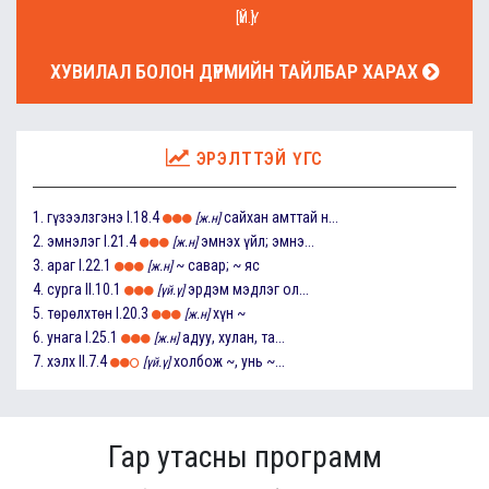
[ҮЙ.Ү]
ХУВИЛАЛ БОЛОН ДҮРМИЙН ТАЙЛБАР ХАРАХ
ЭРЭЛТТЭЙ ҮГС
1.
гүзээлзгэнэ
I.18.4
сайхан амттай н...
[ж.н]
2.
эмнэлэг
I.21.4
эмнэх үйл; эмнэ...
[ж.н]
3.
араг
I.22.1
~ савар; ~ яс
[ж.н]
4.
сурга
II.10.1
эрдэм мэдлэг ол...
[үй.ү]
5.
төрөлхтөн
I.20.3
хүн ~
[ж.н]
6.
унага
I.25.1
адуу, хулан, та...
[ж.н]
7.
хэлх
II.7.4
холбож ~, унь ~...
[үй.ү]
Гар утасны программ