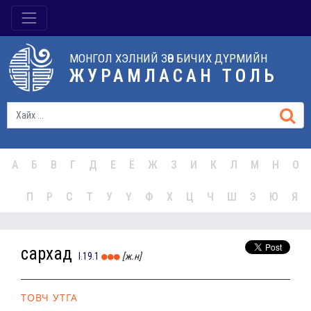
МОНГОЛ ХЭЛНИЙ ЗӨВ БИЧИХ ДҮРМИЙН
ЖУРАМЛАСАН ТОЛЬ
А
Б
В
Г
Д
Е
Ё
Ж
З
И
К
Л
М
Н
О
П
Р
С
Т
У
Ү
Ф
Х
Ц
Ч
Ш
Э
Ю
Я
сархад
I.19.1
[ж.н]
ТОВЧ УТГА