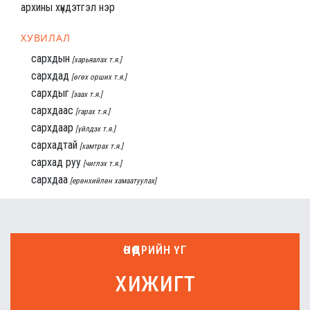
архины хүндэтгэл нэр
ХУВИЛАЛ
сархдын
[харьяалах т.я.]
сархдад
[өгөх орших т.я.]
сархдыг
[заах т.я.]
сархдаас
[гарах т.я.]
сархдаар
[үйлдэх т.я.]
сархадтай
[хамтрах т.я.]
сархад руу
[чиглэх т.я.]
сархдаа
[ерөнхийлөн хамаатуулах]
ӨНӨӨДРИЙН ҮГ
хижигт