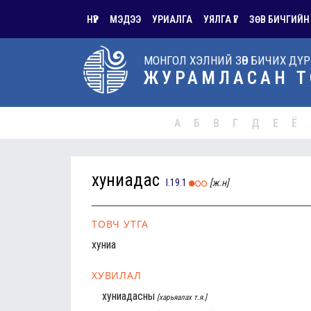
НҮҮР
МЭДЭЭ
УРИАЛГА
УЯЛГА ҮГ
ЗӨВ БИЧГИЙН
МОНГОЛ ХЭЛНИЙ ЗӨВ БИЧИХ ДҮ
ЖУРАМЛАСАН Т
А
Б
В
Г
Д
Е
Ё
хуниадас
I.19.1
[ж.н]
ТОВЧ УТГА
хуниа
ХУВИЛАЛ
хуниадасны
[харьяалах т.я.]