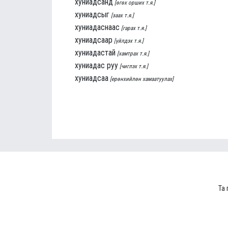
хуниадсанд
[өгөх орших т.я.]
хуниадсыг
[заах т.я.]
хуниадаснаас
[гарах т.я.]
хуниадсаар
[үйлдэх т.я.]
хуниадастай
[хамтрах т.я.]
хуниадас руу
[чиглэх т.я.]
хуниадсаа
[ерөнхийлөн хамаатуулах]
Та 