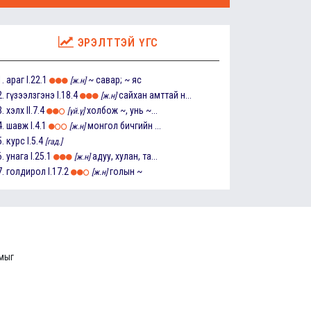
ЭРЭЛТТЭЙ ҮГС
1.
араг
I.22.1
~ савар; ~ яс
[ж.н]
2.
гүзээлзгэнэ
I.18.4
сайхан амттай н...
[ж.н]
3.
хэлх
II.7.4
холбож ~, унь ~...
[үй.ү]
4.
шавж
I.4.1
монгол бичгийн ...
[ж.н]
5.
курс
I.5.4
[гад.]
6.
унага
I.25.1
адуу, хулан, та...
[ж.н]
7.
голдирол
I.17.2
голын ~
[ж.н]
ммыг