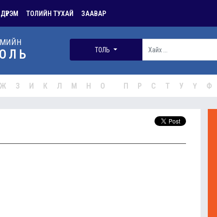
 ДҮРЭМ
ТОЛИЙН ТУХАЙ
ЗААВАР
РМИЙН
ТОЛЬ
ОЛЬ
Ж
З
И
К
Л
М
Н
О
П
Р
С
Т
У
Ү
Ф