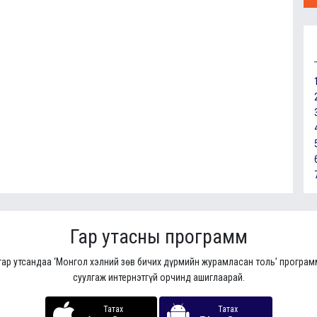
Гар утасны программ
гар утсандаа ‘Монгол хэлний зөв бичих дүрмийн журамласан толь’ програ
суулгаж интернэтгүй орчинд ашиглаарай.
Татах
Татах