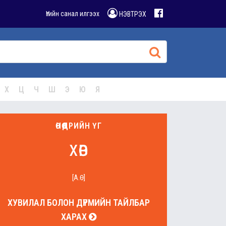
Үгийн санал илгээх
НЭВТРЭХ
Х
Ц
Ч
Ш
Э
Ю
Я
ӨНӨӨДРИЙН ҮГ
хөв
[А.Ө]
ХУВИЛАЛ БОЛОН ДҮРМИЙН ТАЙЛБАР
ХАРАХ