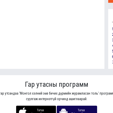
Гар утасны программ
гар утсандаа ‘Монгол хэлний зөв бичих дүрмийн журамласан толь’ програ
суулгаж интернэтгүй орчинд ашиглаарай.
Татах
Татах