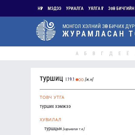
НҮҮР
МЭДЭЭ
УРИАЛГА
УЯЛГА ҮГ
ЗӨВ БИЧГИЙН
МОНГОЛ ХЭЛНИЙ ЗӨВ БИЧИХ ДҮ
ЖУРАМЛАСАН Т
А
Б
В
Г
Д
Е
Ё
туршиц
I.19.1
[ж.н]
ТОВЧ УТГА
турших хэмжээ
ХУВИЛАЛ
туршцын
[харьяалах т.я.]