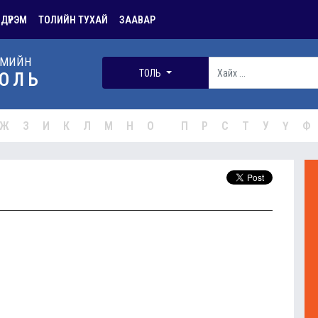
 ДҮРЭМ
ТОЛИЙН ТУХАЙ
ЗААВАР
РМИЙН
ТОЛЬ
ОЛЬ
Ж
З
И
К
Л
М
Н
О
П
Р
С
Т
У
Ү
Ф