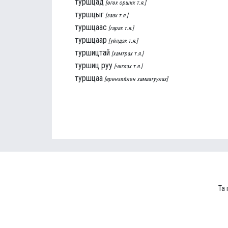
туршцад
[өгөх орших т.я.]
туршцыг
[заах т.я.]
туршцаас
[гарах т.я.]
туршцаар
[үйлдэх т.я.]
туршицтай
[хамтрах т.я.]
туршиц руу
[чиглэх т.я.]
туршцаа
[ерөнхийлөн хамаатуулах]
Та 