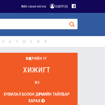
Үгийн санал илгээх
НЭВТРЭХ
Х
Ц
Ч
Ш
Э
Ю
Я
ӨНӨӨДРИЙН ҮГ
хижигт
[ҮЙ.Ү]
ХУВИЛАЛ БОЛОН ДҮРМИЙН ТАЙЛБАР
ХАРАХ