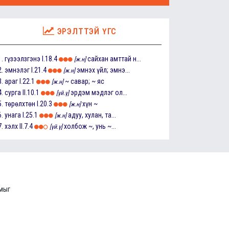
ЭРЭЛТТЭЙ ҮГС
1.
гүзээлзгэнэ
I.18.4
сайхан амттай н...
[ж.н]
2.
эмнэлэг
I.21.4
эмнэх үйл; эмнэ...
[ж.н]
3.
араг
I.22.1
~ савар; ~ яс
[ж.н]
4.
сурга
II.10.1
эрдэм мэдлэг ол...
[үй.ү]
5.
төрөлхтөн
I.20.3
хүн ~
[ж.н]
6.
унага
I.25.1
адуу, хулан, та...
[ж.н]
7.
хэлх
II.7.4
холбож ~, унь ~...
[үй.ү]
ммыг