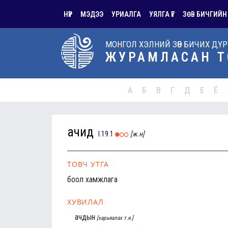
НҮҮР
МЭДЭЭ
УРИАЛГА
УЯЛГА ҮГ
ЗӨВ БИЧГИЙН
МОНГОЛ ХЭЛНИЙ ЗӨВ БИЧИХ ДҮ
ЖУРАМЛАСАН Т
А
Б
В
Г
Д
Е
Ё
ачид
I.19.1
[ж.н]
ТОВЧ УТГА
боол хамжлага
ХУВИЛАЛ
ачдын
[харьяалах т.я.]