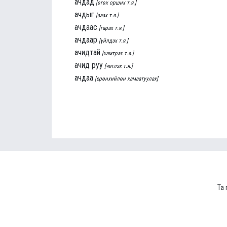
ачдад
[өгөх орших т.я.]
ачдыг
[заах т.я.]
ачдаас
[гарах т.я.]
ачдаар
[үйлдэх т.я.]
ачидтай
[хамтрах т.я.]
ачид руу
[чиглэх т.я.]
ачдаа
[ерөнхийлөн хамаатуулах]
Та 