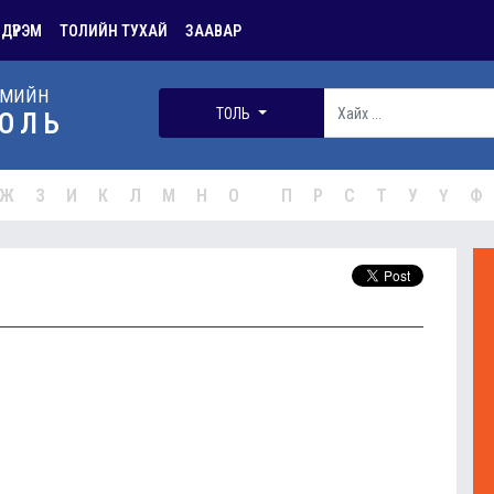
 ДҮРЭМ
ТОЛИЙН ТУХАЙ
ЗААВАР
РМИЙН
ТОЛЬ
ОЛЬ
Ж
З
И
К
Л
М
Н
О
П
Р
С
Т
У
Ү
Ф