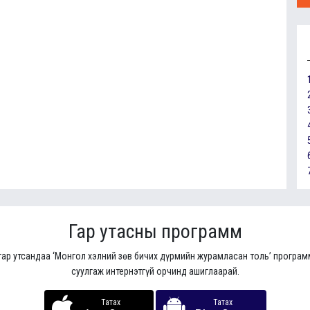
Гар утасны программ
гар утсандаа ‘Монгол хэлний зөв бичих дүрмийн журамласан толь’ програ
суулгаж интернэтгүй орчинд ашиглаарай.
Татах
Татах