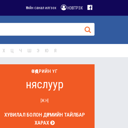
Үгийн санал илгээх
НЭВТРЭХ
Х
Ц
Ч
Ш
Э
Ю
Я
ӨНӨӨДРИЙН ҮГ
няслуур
[Ж.Н]
ХУВИЛАЛ БОЛОН ДҮРМИЙН ТАЙЛБАР
ХАРАХ