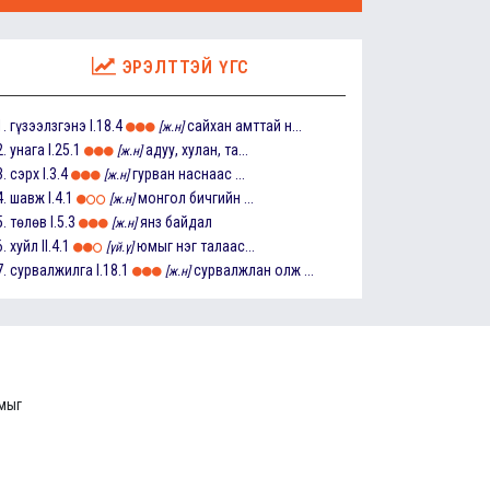
ЭРЭЛТТЭЙ ҮГС
1.
гүзээлзгэнэ
I.18.4
сайхан амттай н...
[ж.н]
2.
унага
I.25.1
адуу, хулан, та...
[ж.н]
3.
сэрх
I.3.4
гурван наснаас ...
[ж.н]
4.
шавж
I.4.1
монгол бичгийн ...
[ж.н]
5.
төлөв
I.5.3
янз байдал
[ж.н]
6.
хуйл
II.4.1
юмыг нэг талаас...
[үй.ү]
7.
сурвалжилга
I.18.1
сурвалжлан олж ...
[ж.н]
ммыг