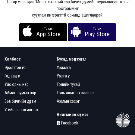
Та гар утсандаа ‘Монгол хэлний зөв бичих дүрмийн журамласан толь’
программыг
суулгаж интернэтгүй орчинд ашиглаарай.
Татах
Татах
App Store
Play Store
Холбоос
Бусад мэдээлэл
Эрэлттэй үгс
Уриалга
Гадаад үг
Уялга үг
Улс орны нэр
Толийн тухай
Аймаг, сумын нэр
Толь ашиглах заавар
Зөв бичгийн дүрэм
Ажлын хэсэг
Үгийн санал илгээх
Нийгмийн сүлжээ
Facebook