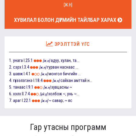
[Ж.Н]
ХУВИЛАЛ БОЛОН ДҮРМИЙН ТАЙЛБАР ХАРАХ
ЭРЭЛТТЭЙ ҮГС
1.
унага
I.25.1
адуу, хулан, та...
[ж.н]
2.
сэрх
I.3.4
гурван наснаас ...
[ж.н]
3.
шавж
I.4.1
монгол бичгийн ...
[ж.н]
4.
гүзээлзгэнэ
I.18.4
сайхан амттай н...
[ж.н]
5.
танаас
I.9.1
хувцасны ~
[ж.н]
6.
хэлх
II.7.4
холбож ~, унь ~...
[үй.ү]
7.
араг
I.22.1
~ савар; ~ яс
[ж.н]
Гар утасны программ