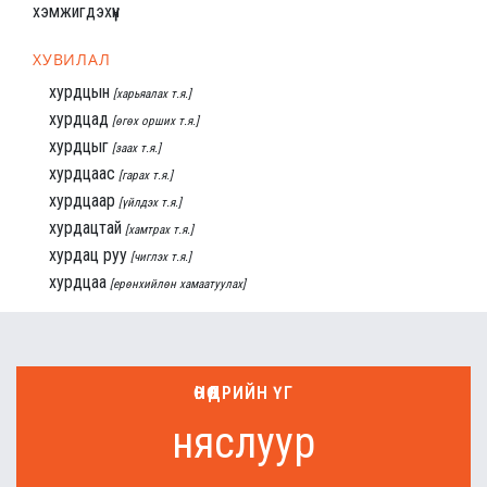
хэмжигдэхүүн
ХУВИЛАЛ
хурдцын
[харьяалах т.я.]
хурдцад
[өгөх орших т.я.]
хурдцыг
[заах т.я.]
хурдцаас
[гарах т.я.]
хурдцаар
[үйлдэх т.я.]
хурдацтай
[хамтрах т.я.]
хурдац руу
[чиглэх т.я.]
хурдцаа
[ерөнхийлөн хамаатуулах]
ӨНӨӨДРИЙН ҮГ
няслуур