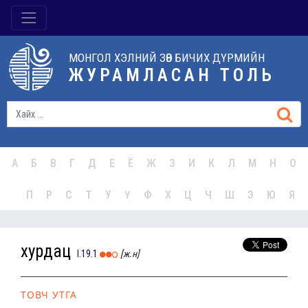
МОНГОЛ ХЭЛНИЙ ЗӨВ БИЧИХ ДҮРМИЙН
ЖУРАМЛАСАН ТОЛЬ
А
Б
В
Г
Д
Е
Ё
Ж
З
И
К
Л
М
Н
О
П
Р
С
Т
У
Ү
Ф
Х
Ц
Ч
Ш
Э
Ю
Я
хурдац
I.19.1
[ж.н]
ТОВЧ УТГА