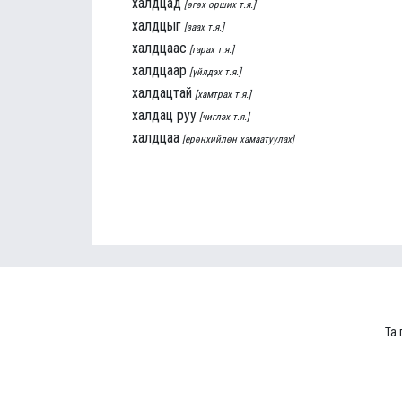
халдцад
[өгөх орших т.я.]
халдцыг
[заах т.я.]
халдцаас
[гарах т.я.]
халдцаар
[үйлдэх т.я.]
халдацтай
[хамтрах т.я.]
халдац руу
[чиглэх т.я.]
халдцаа
[ерөнхийлөн хамаатуулах]
Та 