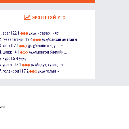
ЭРЭЛТТЭЙ ҮГС
1.
араг
I.22.1
~ савар; ~ яс
[ж.н]
2.
гүзээлзгэнэ
I.18.4
сайхан амттай н...
[ж.н]
3.
хэлх
II.7.4
холбож ~, унь ~...
[үй.ү]
4.
шавж
I.4.1
монгол бичгийн ...
[ж.н]
5.
курс
I.5.4
[гад.]
6.
унага
I.25.1
адуу, хулан, та...
[ж.н]
7.
голдирол
I.17.2
голын ~
[ж.н]
ммыг