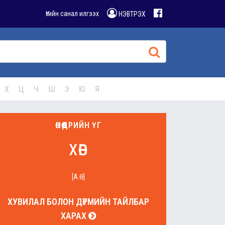
Үгийн санал илгээх
НЭВТРЭХ
Х
Ц
Ч
Ш
Э
Ю
Я
ӨНӨӨДРИЙН ҮГ
хөв
[А.Ө]
ХУВИЛАЛ БОЛОН ДҮРМИЙН ТАЙЛБАР
ХАРАХ