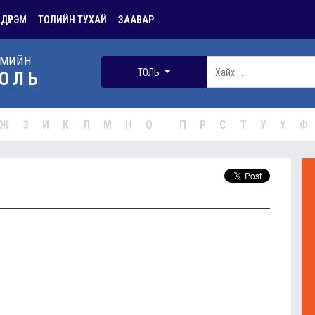
 ДҮРЭМ
ТОЛИЙН ТУХАЙ
ЗААВАР
РМИЙН
ТОЛЬ
ОЛЬ
Ж
З
И
К
Л
М
Н
О
П
Р
С
Т
У
Ү
Ф