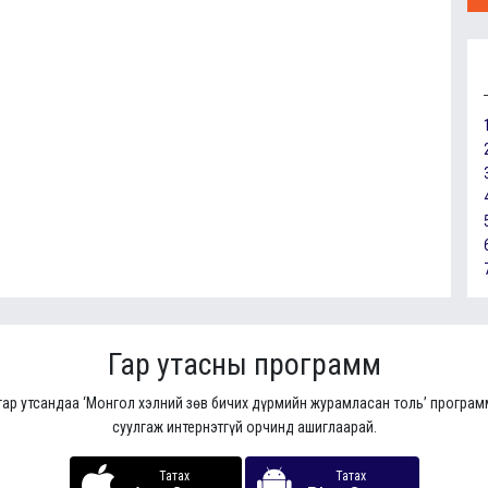
Гар утасны программ
гар утсандаа ‘Монгол хэлний зөв бичих дүрмийн журамласан толь’ програ
суулгаж интернэтгүй орчинд ашиглаарай.
Татах
Татах