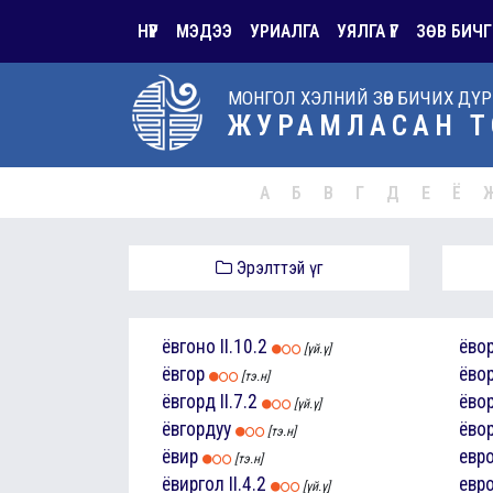
НҮҮР
МЭДЭЭ
УРИАЛГА
УЯЛГА ҮГ
ЗӨВ БИЧГ
МОНГОЛ ХЭЛНИЙ ЗӨВ БИЧИХ ДҮ
ЖУРАМЛАСАН Т
А
Б
В
Г
Д
Е
Ё
Эрэлттэй үг
ёвгоно
II.10.2
ёво
[үй.ү]
ёвгор
ёво
[тэ.н]
ёвгорд
II.7.2
ёво
[үй.ү]
ёвгордуу
ёво
[тэ.н]
ёвир
евр
[тэ.н]
ёвиргол
II.4.2
евр
[үй.ү]