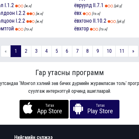
ол
I.1.2
ёвруулд
II.7.1
[ж.н]
[үй.ү]
олдоон
I.2.2
ёвх
[ж.н]
[тэ.н]
олцоон
I.2.2
ёвхгоно
II.10.2
[ж.н]
[үй.ү]
омтгой
ёвхгор
[тэ.н]
[тэ.н]
«
1
2
3
4
5
6
7
8
9
10
11
»
Гар утасны программ
 утсандаа ‘Монгол хэлний зөв бичих дүрмийн журамласан толь’ про
суулгаж интернэтгүй орчинд ашиглаарай.
Татах
Татах
App Store
Play Store
Нийгмийн сүлжээ