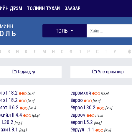
ИЙН ДҮРЭМ
ТОЛИЙН ТУХАЙ
ЗААВАР
РМИЙН
ТОЛЬ
ОЛЬ
Ж
З
И
К
Л
М
Н
О
Ө
П
Р
С
Т
У
Ф
Гадаад үг
Улс орны нэр
рго
I.18.2
ёвромхой
[ж.н]
[тэ.н]
рго
I.18.2
ёвроо
[ж.н]
[тэ.н]
ргот
II.6.2
ёвроо
I.30.2
[үй.ү]
[ж.н]
рхийл
II.4.4
ёврооч
[үй.ү]
[тэ.н]
о
I.30.2
европ
I.5.2
[гад.]
[гад.]
оази
I.8.1
ёвруул
I.1.1
[гад.]
[ж.н]