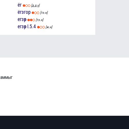
ёг
[д.д.ү]
ёгзгор
[тэ.н]
егзөр
[тэ.н]
егзөр
I.5.4
[ж.н]
граммыг