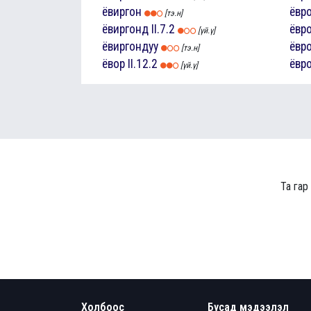
ёвиргон
ёвр
[тэ.н]
ёвиргонд
II.7.2
ёвр
[үй.ү]
ёвиргондуу
ёвр
[тэ.н]
ёвор
II.12.2
ёвр
[үй.ү]
Та гар
Холбоос
Бусад мэдээлэл