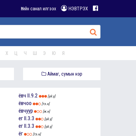
Үгийн санал илгээх
НЭВТРЭХ
Х
Ц
Ч
Ш
Э
Ю
Я
Аймаг, сумын нэр
ёвч
II.9.2
[үй.ү]
ёвчоо
[тэ.н]
ёвчуур
[ж.н]
ег
II.3.3
[үй.ү]
ег
II.3.3
[үй.ү]
ёг
[тэ.н]