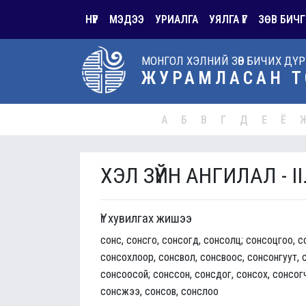
НҮҮР
МЭДЭЭ
УРИАЛГА
УЯЛГА ҮГ
ЗӨВ БИЧГ
МОНГОЛ ХЭЛНИЙ ЗӨВ БИЧИХ ДҮ
ЖУРАМЛАСАН Т
А
Б
В
Г
Д
Е
Ё
ХЭЛ ЗҮЙН АНГИЛАЛ - II
Үг хувилгах жишээ
сонс, сонсго, сонсогд, сонсолц; сонсоцгоо, с
сонсохлоор, сонсвол, сонсвоос, сонсонгуут, с
сонсоосой; сонссон, сонсдог, сонсох, сонсог
сонсжээ, сонсов, сонслоо