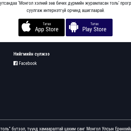
 утсандаа ‘Монгол хэлний зөв бичих дүрмийн журамласан толь’ про
суулгаж интернэтгүй орчинд ашиглаарай.
Татах
Татах
App Store
Play Store
Нийгмийн сүлжээ
Facebook
толь” бүтээл, түүнд хамааралтай цахим санг Монгол Улсын Ерөнхи