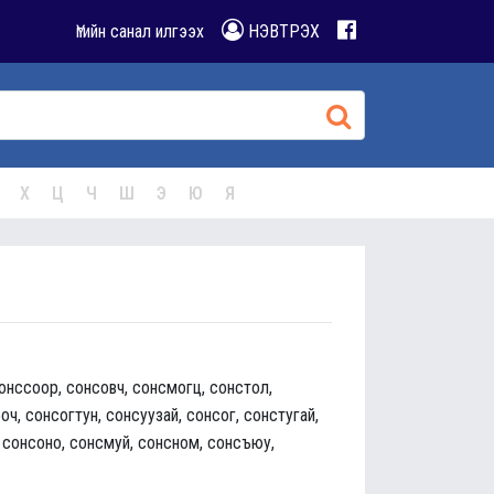
Үгийн санал илгээх
НЭВТРЭХ
Х
Ц
Ч
Ш
Э
Ю
Я
сонссоор, сонсовч, сонсмогц, сонстол,
ч, сонсогтун, сонсуузай, сонсог, сонстугай,
 сонсоно, сонсмуй, сонсном, сонсъюу,