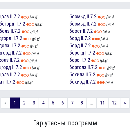
цолз
II.7.2
боомьд
II.7.2
[үй.ү]
[үй.ү]
богорд
II.7.2
боомьд
II.7.2
[үй.ү]
[үй.ү]
болз
II.7.2
боост
II.7.2
[үй.ү]
[үй.ү]
дгорд
II.7.2
борд
II.7.2
[үй.ү]
[үй.ү]
долз
II.7.2
борд
II.7.2
[үй.ү]
[үй.ү]
хгорд
II.7.2
борогд
II.7.2
[үй.ү]
[үй.ү]
холз
II.7.2
борс
II.7.2
[үй.ү]
[үй.ү]
цгорд
II.7.2
бортолз
II.7.2
[үй.ү]
[үй.ү]
цолз
II.7.2
бохилз
II.7.2
[үй.ү]
[үй.ү]
мт
II.7.2
бохирд
II.7.2
[үй.ү]
[үй.ү]
«
1
2
3
4
5
6
7
8
...
11
12
»
Гар утасны программ