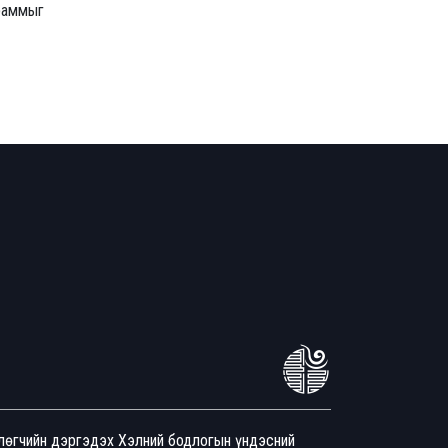
граммыг
йлөгчийн дэргэдэх Хэлний бодлогын үндэсний