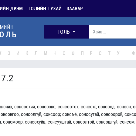
ИЙН ДҮРЭМ
ТОЛИЙН ТУХАЙ
ЗААВАР
РМИЙН
ТОЛЬ
ОЛЬ
Ж
З
И
К
Л
М
Н
О
Ө
П
Р
С
Т
У
Ф
.7.2
онсчих, сонсосхий, сонсозно, сонсоотох; сонсож, сонсоод, сонсон, 
онсонгоо, сонсолгүй, сонсоор; сонсъё, сонссугай, сонсоорой, сонсоо
ч, сонсмоор, сонсохуйц, сонсууштай, сонсолтой, сонсошгүй, сонсом;