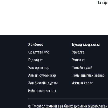
Та гар
Холбоос
Бусад мэдээлэл
Эрэлттэй үгс
Уриалга
Гадаад үг
Уялга үг
Улс орны нэр
Толийн тухай
Аймаг, сумын нэр
Толь ашиглах заавар
Зөв бичгийн дүрэм
Ажлын хэсэг
Үгийн санал илгээх
© “Монгол хэлний зөв бичих дүрмийн журамласан 